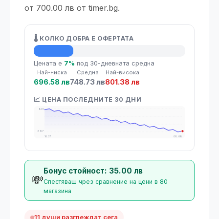
от 700.00 лв от timer.bg.
🌡️ КОЛКО ДОБРА Е ОФЕРТАТА
💡 Средна цена
Цената е
7%
под 30-дневната средна
Най-ниска
Средна
Най-висока
696.58 лв
748.73 лв
801.38 лв
📈 ЦЕНА ПОСЛЕДНИТЕ 30 ДНИ
801
697
10.07
08.08
Бонус стойност: 35.00 лв
💸
Спестяваш чрез сравнение на цени в 80
магазина
11 души разглеждат сега