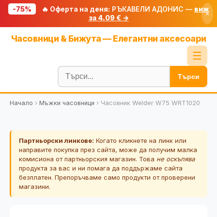
-75%
🔥 Оферта на деня:
РЪКАВЕЛИ АДОНИС —
виж
×
за 4.09 € →
Начало
Часовници & Бижута — Елегантни аксесоари
🔥 Намаления
☰
Блог
Търси
🧮 Калкулатори
Начало
›
Мъжки часовници
›
Часовник Welder W75 WRT1020
🔍 Намери продукт
🎁 Подарък
Партньорски линкове:
Когато кликнете на линк или
🎟️ Купони
направите покупка през сайта, може да получим малка
комисиона от партньорския магазин. Това
не оскъпява
продукта за вас и ни помага да поддържаме сайта
безплатен. Препоръчваме само продукти от проверени
магазини.