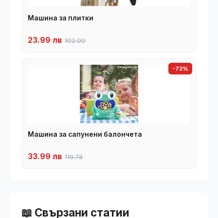
Машина за плитки
23.99 лв
102.00
-72%
Машина за сапунени балончета
33.99 лв
119.78
📖 Свързани статии