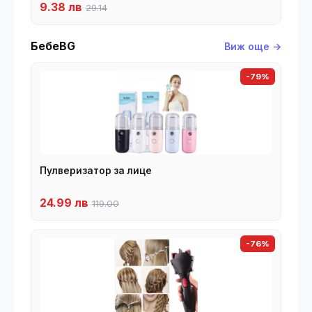
9.38 лв
29.14
БебеBG
Виж още →
-79%
Пулверизатор за лице
24.99 лв
119.00
-76%