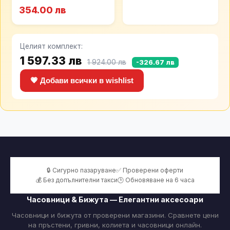
354.00 лв
Целият комплект:
1 597.33 лв
1 924.00 лв
-326.67 лв
💗 Добави всички в wishlist
🔒 Сигурно пазаруване
✅ Проверени оферти
💰 Без допълнителни такси
🕒 Обновяване на 6 часа
Часовници & Бижута — Елегантни аксесоари
Часовници и бижута от проверени магазини. Сравнете цени
на пръстени, гривни, колиета и часовници онлайн.