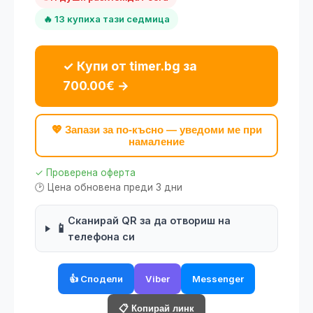
🔥 13 купиха тази седмица
✓ Купи от timer.bg за
700.00€ →
💖 Запази за по-късно — уведоми ме при
намаление
✓ Проверена оферта
🕑 Цена обновена преди 3 дни
Сканирай QR за да отвориш на
📱
телефона си
👍 Сподели
Viber
Messenger
📋 Копирай линк