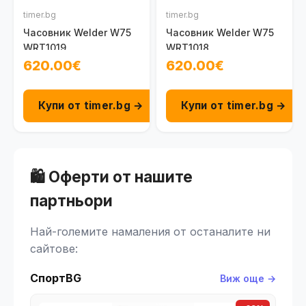
timer.bg
timer.bg
Часовник Welder W75
Часовник Welder W75
WRT1019
WRT1018
620.00€
620.00€
Купи от timer.bg →
Купи от timer.bg →
🛍️ Оферти от нашите
партньори
Най-големите намаления от останалите ни
сайтове:
СпортBG
Виж още →