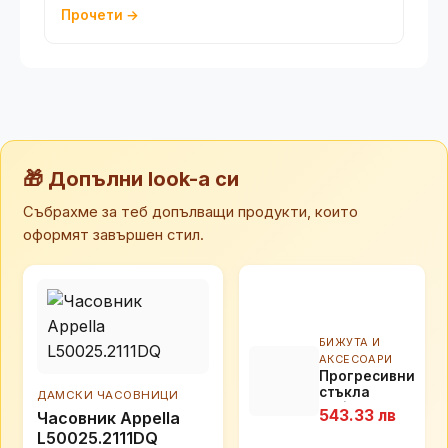
Прочети →
🎁 Допълни look-а си
Събрахме за теб допълващи продукти, които
оформят завършен стил.
БИЖУТА И
АКСЕСОАРИ
Прогресивни
стъкла
ДАМСКИ ЧАСОВНИЦИ
Essilor
543.33 лв
Часовник Appella
Physio
L50025.2111DQ
Extensee