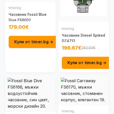
timer.bg
Часовник Fossil Blue
Dive FS6032
179.00€
timer.bg
Часовник Diesel Spiked
DZ4712
Купи от timer.bg →
196.67€
262.00€
Купи от timer.bg →
timer.bg