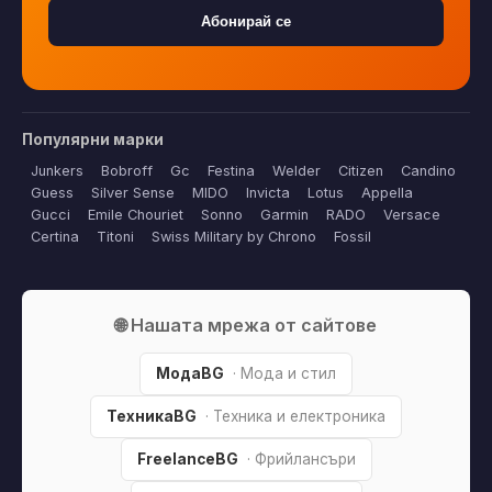
Абонирай се
Популярни марки
Junkers
Bobroff
Gc
Festina
Welder
Citizen
Candino
Guess
Silver Sense
MIDO
Invicta
Lotus
Appella
Gucci
Emile Chouriet
Sonno
Garmin
RADO
Versace
Certina
Titoni
Swiss Military by Chrono
Fossil
🌐 Нашата мрежа от сайтове
МодаBG
· Мода и стил
ТехникаBG
· Техника и електроника
FreelanceBG
· Фрийлансъри