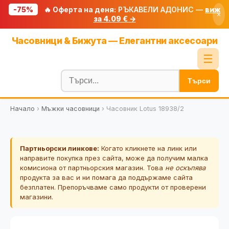
-75%
🔥 Оферта на деня:
РЪКАВЕЛИ АДОНИС —
виж
×
за 4.09 € →
Начало
Часовници & Бижута — Елегантни аксесоари
🔥 Намаления
☰
Блог
Търси
🧮 Калкулатори
Начало
›
Мъжки часовници
›
Часовник Lotus 18938/2
🔍 Намери продукт
🎁 Подарък
Партньорски линкове:
Когато кликнете на линк или
🎟️ Купони
направите покупка през сайта, може да получим малка
комисиона от партньорския магазин. Това
не оскъпява
продукта за вас и ни помага да поддържаме сайта
безплатен. Препоръчваме само продукти от проверени
магазини.