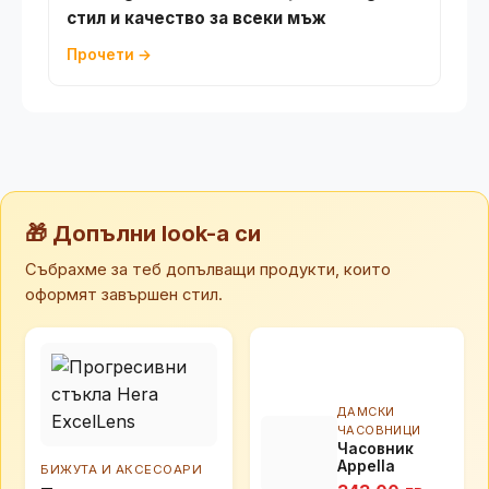
стил и качество за всеки мъж
Прочети →
🎁 Допълни look-а си
Събрахме за теб допълващи продукти, които
оформят завършен стил.
ДАМСКИ
ЧАСОВНИЦИ
Часовник
Appella
БИЖУТА И АКСЕСОАРИ
L50032.1146DQ