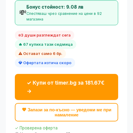
Бонус стойност: 9.08 лв
💸
Спестяваш чрез сравнение на цени в 92
магазина
3 души разглеждат сега
🔥 67 купиха тази седмица
⚠️ Остават само 6 бр.
💎 Офертата изтича скоро
✓ Купи от timer.bg за 181.67€
→
💖 Запази за по-късно — уведоми ме при
намаление
✓ Проверена оферта