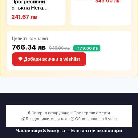
343.00 лв
Прогресивни
стъкла Hera
ExcelLens
241.67 лв
Целият комплект:
766.34 лв
946.00 лв
-179.66 лв
💗 Добави всички в wishlist
🔒 Сигурно пазаруване
✅ Проверени оферти
💰 Без допълнителни такси
🕒 Обновяване на 6 часа
Часовници & Бижута — Елегантни аксесоари