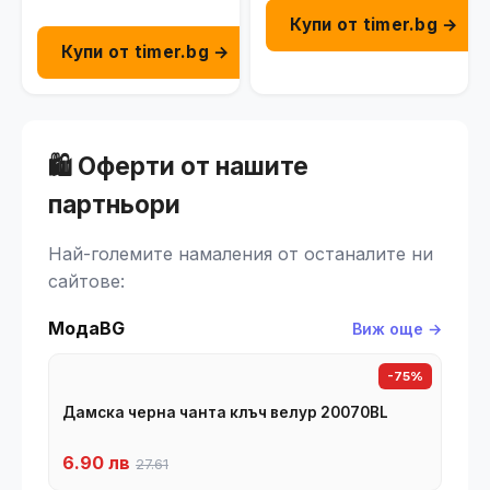
Купи от timer.bg →
Купи от timer.bg →
🛍️ Оферти от нашите
партньори
Най-големите намаления от останалите ни
сайтове:
МодаBG
Виж още →
-75%
Дамска черна чанта клъч велур 20070BL
6.90 лв
27.61