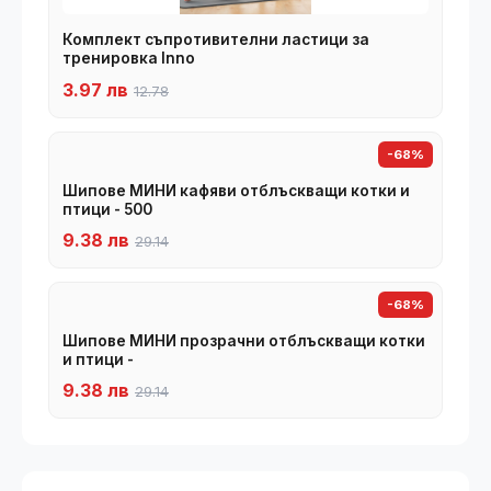
Комплект съпротивителни ластици за
тренировка Inno
3.97 лв
12.78
-68%
Шипове МИНИ кафяви отблъскващи котки и
птици - 500
9.38 лв
29.14
-68%
Шипове МИНИ прозрачни отблъскващи котки
и птици -
9.38 лв
29.14