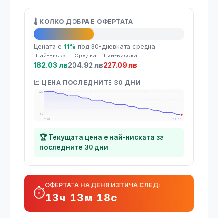
🌡️ КОЛКО ДОБРА Е ОФЕРТАТА
👍 Добра оферта
Цената е
11%
под 30-дневната средна
Най-ниска
Средна
Най-висока
182.03 лв
204.92 лв
227.09 лв
📈 ЦЕНА ПОСЛЕДНИТЕ 30 ДНИ
227
182
11.07
09.08
🏆 Текущата цена е най-ниската за
последните 30 дни!
ОФЕРТАТА НА ДЕНЯ ИЗТИЧА СЛЕД:
⏱️
13ч 13м 18с