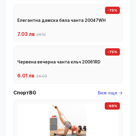
-75%
Елегантна дамска бяла чанта 20047WH
7.03 лв
28.12
-75%
Червена вечерна чанта клъч 20061RD
6.01 лв
24.03
СпортBG
Виж още →
-69%