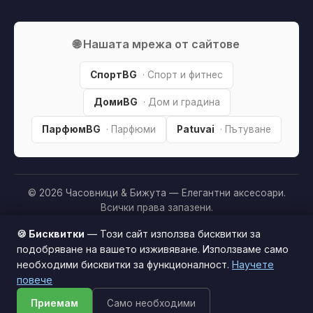
🌐 Нашата мрежа от сайтове
СпортBG
· Спорт и фитнес
ДомиBG
· Дом и градина
ПарфюмBG
· Парфюми
Patuvai
· Пътуване
© 2026 Часовници & Бижута — Елегантни аксесоари.
Всички права запазени.
Партньорско разкриване:
Този сайт е независим и
🍪 Бисквитки
— Този сайт използва бисквитки за
съдържа партньорски (affiliate) линкове. Когато купите
подобряване на вашето изживяване. Използваме само
продукт през тях, може да получим малка комисиона от
необходими бисквитки за функционалност.
Научете
Този сайт използва бисквитки за по-добро
магазина —
без
това да оскъпява покупката за вас. Това
повече
потребителско изживяване.
Научи повече
ни помага да поддържаме сайта безплатен.
Как
Приемам
Само необходими
Приемам
печелим »