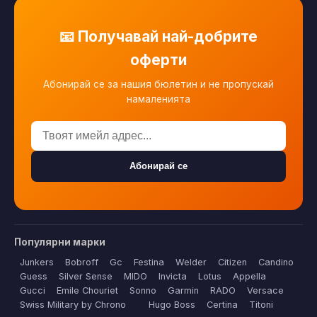
📧 Получавай най-добрите
оферти
Абонирай се за нашия бюлетин и не пропускай
намаленията
Абонирай се
Популярни марки
Junkers
Bobroff
Gc
Festina
Welder
Citizen
Candino
Guess
Silver Sense
MIDO
Invicta
Lotus
Appella
Gucci
Emile Chouriet
Sonno
Garmin
RADO
Versace
Swiss Military by Chrono
Hugo Boss
Certina
Titoni