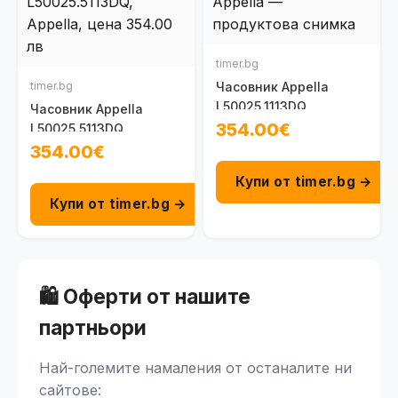
timer.bg
timer.bg
Часовник Appella
L50025.1113DQ
Часовник Appella
354.00€
L50025.5113DQ
354.00€
Купи от timer.bg →
Купи от timer.bg →
🛍️ Оферти от нашите
партньори
Най-големите намаления от останалите ни
сайтове: