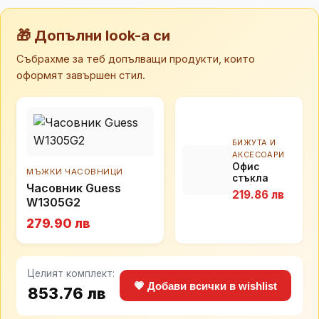
🎁 Допълни look-а си
Събрахме за теб допълващи продукти, които
оформят завършен стил.
БИЖУТА И
АКСЕСОАРИ
Офис
МЪЖКИ ЧАСОВНИЦИ
стъкла
Часовник Guess
Essilor.
219.86 лв
Свободно и
W1305G2
ясно
279.90 лв
виждане за
близко и
средно
разстояние.
Целият комплект:
💗 Добави всички в wishlist
853.76 лв