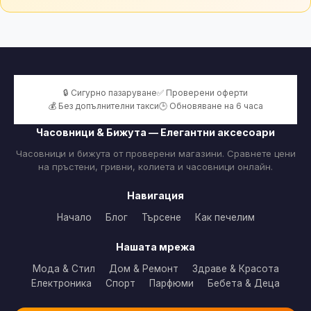
🔒 Сигурно пазаруване
✅ Проверени оферти
💰 Без допълнителни такси
🕒 Обновяване на 6 часа
Часовници & Бижута — Елегантни аксесоари
Часовници и бижута от проверени магазини. Сравнете цени
на пръстени, гривни, колиета и часовници онлайн.
Навигация
Начало
Блог
Търсене
Как печелим
Нашата мрежа
Мода & Стил
Дом & Ремонт
Здраве & Красота
Електроника
Спорт
Парфюми
Бебета & Деца