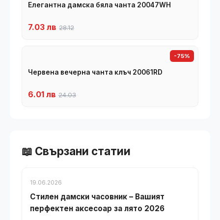
Елегантна дамска бяла чанта 20047WH
7.03 лв
28.12
-75%
Червена вечерна чанта клъч 20061RD
6.01 лв
24.03
📖 Свързани статии
19.06.2026
Стилен дамски часовник – Вашият
перфектен аксесоар за лято 2026