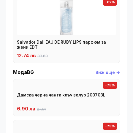
-62%
Salvador Dali EAU DE RUBY LIPS парфюм за
жени EDT
12.74 лв
33.69
МодаBG
Виж още →
-75%
Дамска черна чанта клъч велур 20070BL
6.90 лв
27.61
-75%