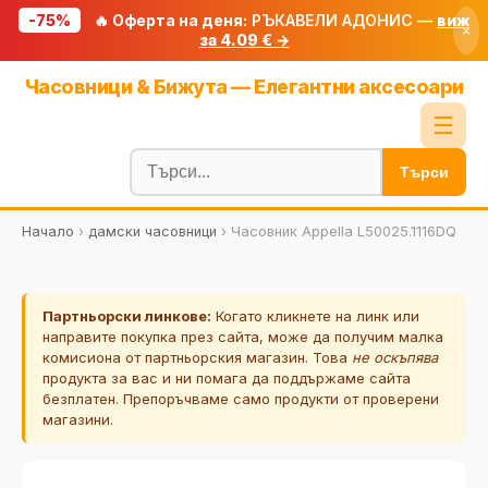
-75%
🔥 Оферта на деня:
РЪКАВЕЛИ АДОНИС —
виж
×
за 4.09 € →
Начало
Часовници & Бижута — Елегантни аксесоари
🔥 Намаления
☰
Блог
Търси
🧮 Калкулатори
Начало
›
дамски часовници
›
Часовник Appella L50025.1116DQ
🔍 Намери продукт
🎁 Подарък
Партньорски линкове:
Когато кликнете на линк или
🎟️ Купони
направите покупка през сайта, може да получим малка
комисиона от партньорския магазин. Това
не оскъпява
продукта за вас и ни помага да поддържаме сайта
безплатен. Препоръчваме само продукти от проверени
магазини.