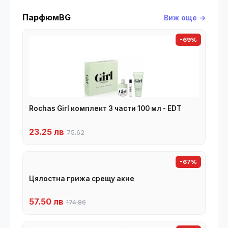
ПарфюмBG
Виж още →
-69%
Rochas Girl комплект 3 части 100 мл - EDT
23.25 лв
75.62
-67%
Цялостна грижа срещу акне
57.50 лв
174.86