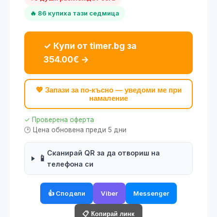
🔥 86 купиха тази седмица
✓ Купи от timer.bg за
354.00€ →
💖 Запази за по-късно — уведоми ме при
намаление
✓ Проверена оферта
🕑 Цена обновена преди 5 дни
Сканирай QR за да отвориш на
📱
телефона си
👍 Сподели
Viber
Messenger
📋 Копирай линк