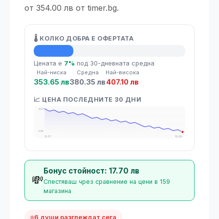
от 354.00 лв от timer.bg.
🌡️ КОЛКО ДОБРА Е ОФЕРТАТА
💡 Средна цена
Цената е
7%
под 30-дневната средна
Най-ниска
Средна
Най-висока
353.65 лв
380.35 лв
407.10 лв
📈 ЦЕНА ПОСЛЕДНИТЕ 30 ДНИ
407
354
12.07
10.08
Бонус стойност: 17.70 лв
💸
Спестяваш чрез сравнение на цени в 159
магазина
6 души разглеждат сега