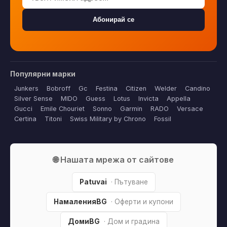
Абонирай се
Популярни марки
Junkers
Bobroff
Gc
Festina
Citizen
Welder
Candino
Silver Sense
MIDO
Guess
Lotus
Invicta
Appella
Gucci
Emile Chouriet
Sonno
Garmin
RADO
Versace
Certina
Titoni
Swiss Military by Chrono
Fossil
🌐 Нашата мрежа от сайтове
Patuvai
· Пътуване
НамаленияBG
· Оферти и купони
ДомиBG
· Дом и градина