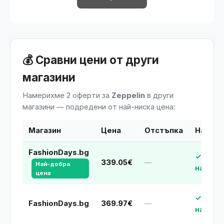
💰 Сравни цени от други
магазини
Намерихме 2 оферти за
Zeppelin
в други
магазини — подредени от най-ниска цена:
Магазин
Цена
Отстъпка
Наличн
FashionDays.bg
✓ В
339.05€
—
Най-добра
наличн
цена
✓ В
FashionDays.bg
369.97€
—
наличн