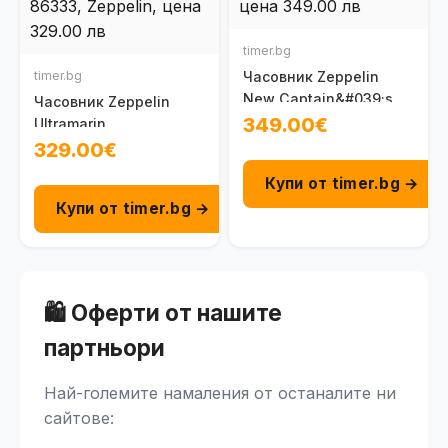
timer.bg
timer.bg
Часовник Zeppelin
New Captain&#039;s
Часовник Zeppelin
Line 86623
349.00€
Ultramarin
Captain&#039;s Line
329.00€
86333
Купи от timer.bg →
Купи от timer.bg →
🛍️ Оферти от нашите
партньори
Най-големите намаления от останалите ни
сайтове: