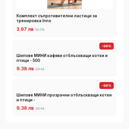
Комплект съпротивителни ластици за
тренировка Inno
3.97 лв
12.78
-68%
Шипове МИНИ кафяви отблъскващи котки и
птици - 500
9.38 лв
29.14
-68%
Шипове МИНИ прозрачни отблъскващи котки
и птици -
9.38 лв
29.14