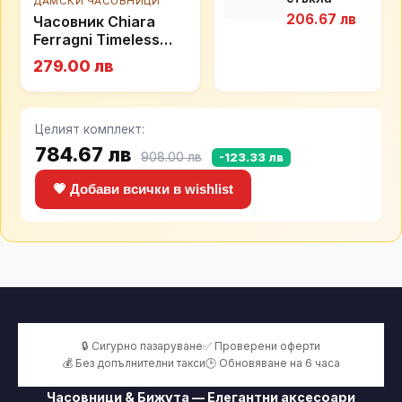
ДАМСКИ ЧАСОВНИЦИ
Essilor
206.67 лв
Часовник Chiara
Comfort 3.0
Ferragni Timeless
R1953102501
279.00 лв
Целият комплект:
784.67 лв
908.00 лв
-123.33 лв
💗 Добави всички в wishlist
🔒 Сигурно пазаруване
✅ Проверени оферти
💰 Без допълнителни такси
🕒 Обновяване на 6 часа
Часовници & Бижута — Елегантни аксесоари