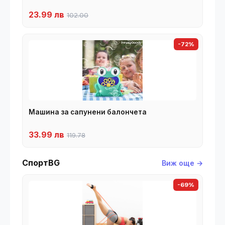
23.99 лв
102.00
-72%
Машина за сапунени балончета
33.99 лв
119.78
СпортBG
Виж още →
-69%