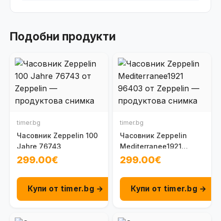
Подобни продукти
timer.bg
timer.bg
Часовник Zeppelin 100
Часовник Zeppelin
Jahre 76743
Mediterranee1921
96403
299.00€
299.00€
Купи от timer.bg →
Купи от timer.bg →