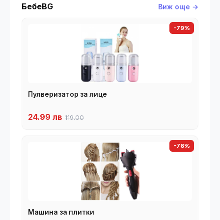
БебеBG
Виж още →
-79%
Пулверизатор за лице
24.99 лв
119.00
-76%
Машина за плитки