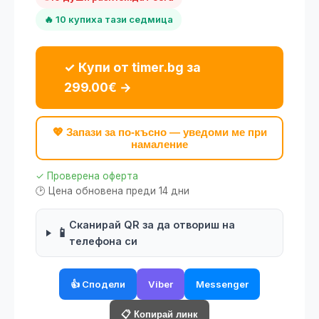
🔥 10 купиха тази седмица
✓ Купи от timer.bg за
299.00€ →
💖 Запази за по-късно — уведоми ме при
намаление
✓ Проверена оферта
🕑 Цена обновена преди 14 дни
Сканирай QR за да отвориш на
📱
телефона си
👍 Сподели
Viber
Messenger
📋 Копирай линк