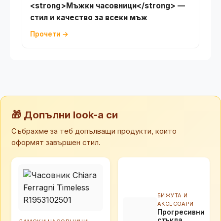
<strong>Мъжки часовници</strong> —
стил и качество за всеки мъж
Прочети →
🎁 Допълни look-а си
Събрахме за теб допълващи продукти, които
оформят завършен стил.
БИЖУТА И
АКСЕСОАРИ
Прогресивни
стъкла