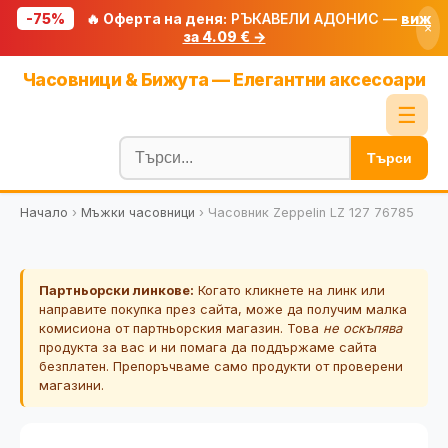
-75%
🔥 Оферта на деня:
РЪКАВЕЛИ АДОНИС —
виж
×
за 4.09 € →
Начало
Часовници & Бижута — Елегантни аксесоари
🔥 Намаления
☰
Блог
Търси
🧮 Калкулатори
Начало
›
Мъжки часовници
›
Часовник Zeppelin LZ 127 76785
🔍 Намери продукт
🎁 Подарък
Партньорски линкове:
Когато кликнете на линк или
🎟️ Купони
направите покупка през сайта, може да получим малка
комисиона от партньорския магазин. Това
не оскъпява
продукта за вас и ни помага да поддържаме сайта
безплатен. Препоръчваме само продукти от проверени
магазини.