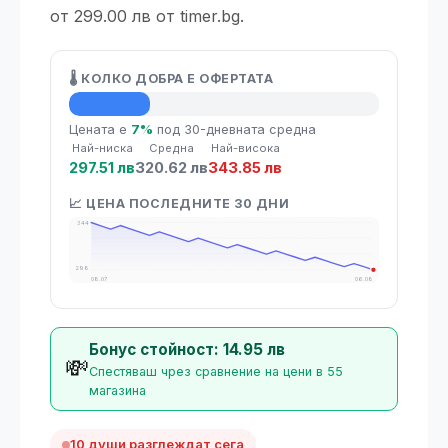
от 299.00 лв от timer.bg.
🌡️ КОЛКО ДОБРА Е ОФЕРТАТА
💡 Средна цена
Цената е
7%
под 30-дневната средна
Най-ниска
Средна
Най-висока
297.51 лв
320.62 лв
343.85 лв
📈 ЦЕНА ПОСЛЕДНИТЕ 30 ДНИ
344
298
08.07
06.08
Бонус стойност: 14.95 лв
💸
Спестяваш чрез сравнение на цени в 55
магазина
10 души разглеждат сега