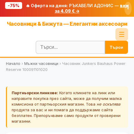
-75%
🔥 Оферта на деня:
РЪКАВЕЛИ АДОНИС —
виж
×
за 4.09 € →
Начало
Часовници & Бижута — Елегантни аксесоари
🔥 Намаления
☰
Блог
Търси
🧮 Калкулатори
Начало
›
Мъжки часовници
›
Часовник Junkers Bauhaus Power
🔍 Намери продукт
Reserve 100091101020
🎁 Подарък
🎟️ Купони
Партньорски линкове:
Когато кликнете на линк или
направите покупка през сайта, може да получим малка
комисиона от партньорския магазин. Това
не оскъпява
продукта за вас и ни помага да поддържаме сайта
безплатен. Препоръчваме само продукти от проверени
магазини.