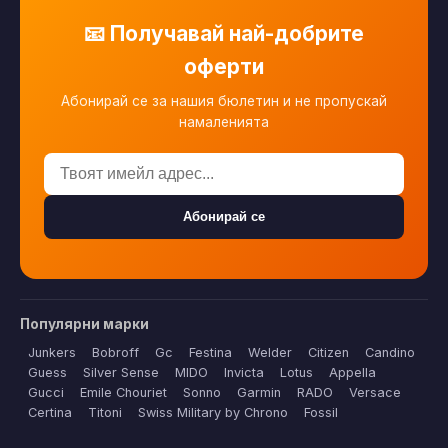
📧 Получавай най-добрите
оферти
Абонирай се за нашия бюлетин и не пропускай
намаленията
Абонирай се
Популярни марки
Junkers
Bobroff
Gc
Festina
Welder
Citizen
Candino
Guess
Silver Sense
MIDO
Invicta
Lotus
Appella
Gucci
Emile Chouriet
Sonno
Garmin
RADO
Versace
Certina
Titoni
Swiss Military by Chrono
Fossil