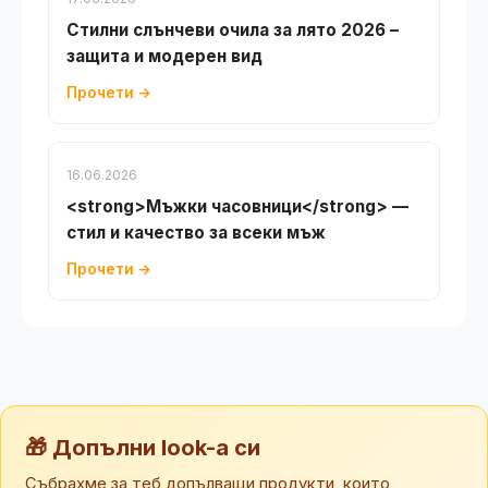
Стилни слънчеви очила за лято 2026 –
защита и модерен вид
Прочети →
16.06.2026
<strong>Мъжки часовници</strong> —
стил и качество за всеки мъж
Прочети →
🎁 Допълни look-а си
Събрахме за теб допълващи продукти, които