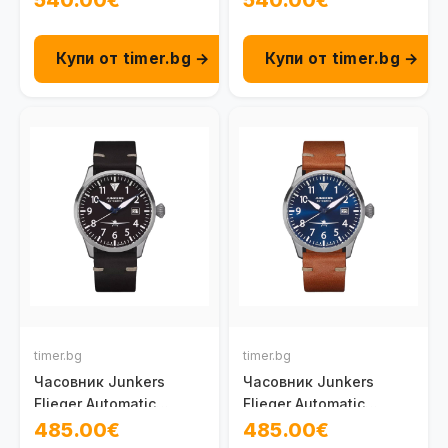
Купи от timer.bg →
Купи от timer.bg →
timer.bg
timer.bg
Часовник Junkers
Часовник Junkers
Flieger Automatic
Flieger Automatic
100095801020
100095801010
485.00€
485.00€