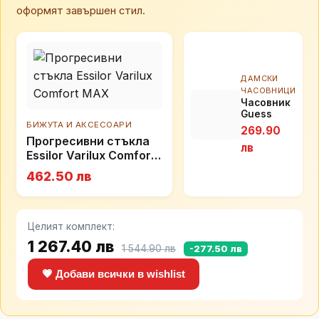
оформят завършен стил.
ДАМСКИ
ЧАСОВНИЦИ
Часовник
Guess
GW0695L3
БИЖУТА И АКСЕСОАРИ
269.90
Прогресивни стъкла
лв
Essilor Varilux Comfort
MAX
462.50 лв
Целият комплект:
1 267.40 лв
1 544.90 лв
-277.50 лв
💗 Добави всички в wishlist