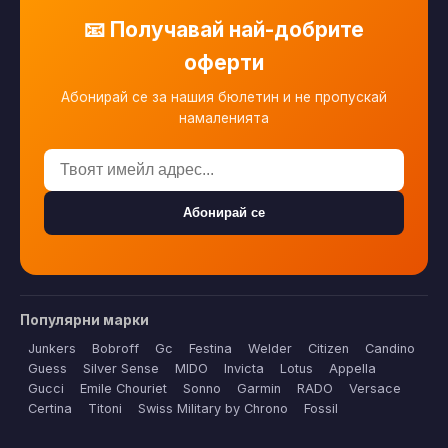
📧 Получавай най-добрите
оферти
Абонирай се за нашия бюлетин и не пропускай
намаленията
Абонирай се
Популярни марки
Junkers
Bobroff
Gc
Festina
Welder
Citizen
Candino
Guess
Silver Sense
MIDO
Invicta
Lotus
Appella
Gucci
Emile Chouriet
Sonno
Garmin
RADO
Versace
Certina
Titoni
Swiss Military by Chrono
Fossil