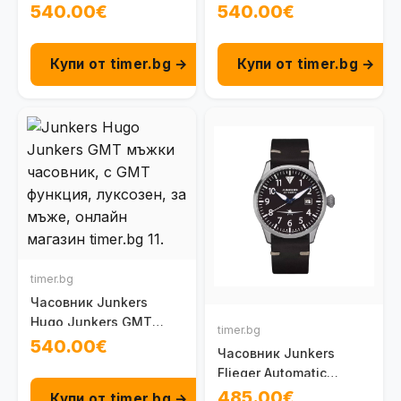
100095801031
100095801021
540.00€
540.00€
Купи от timer.bg →
Купи от timer.bg →
timer.bg
Часовник Junkers
Hugo Junkers GMT
timer.bg
100095804080
540.00€
Часовник Junkers
Flieger Automatic
100095801020
485.00€
Купи от timer.bg →