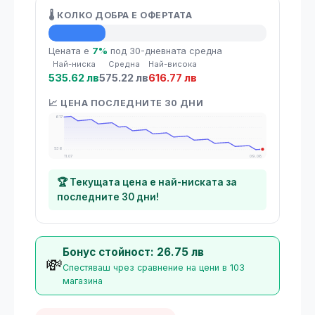
🌡️ КОЛКО ДОБРА Е ОФЕРТАТА
💡 Средна цена
Цената е
7%
под 30-дневната средна
Най-ниска
Средна
Най-висока
535.62 лв
575.22 лв
616.77 лв
📈 ЦЕНА ПОСЛЕДНИТЕ 30 ДНИ
617
536
11.07
09.08
🏆 Текущата цена е най-ниската за
последните 30 дни!
Бонус стойност: 26.75 лв
💸
Спестяваш чрез сравнение на цени в 103
магазина