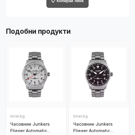
📋 Копирай линк
Подобни продукти
timer.bg
timer.bg
Часовник Junkers
Часовник Junkers
Flieger Automatic
Flieger Automatic