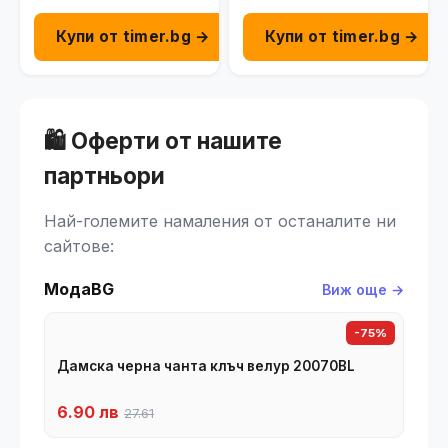
Купи от timer.bg →
Купи от timer.bg →
🛍️ Оферти от нашите
партньори
Най-големите намаления от останалите ни
сайтове:
МодаBG
Виж още →
-75%
Дамска черна чанта клъч велур 20070BL
6.90 лв
27.61