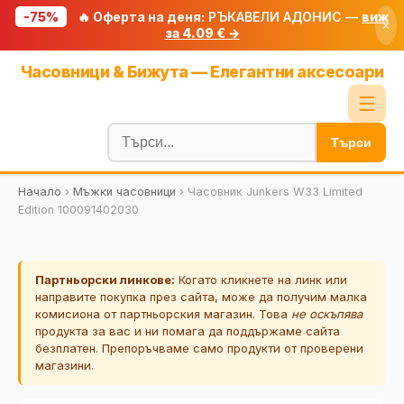
-75%
🔥 Оферта на деня:
РЪКАВЕЛИ АДОНИС —
виж
×
за 4.09 € →
Начало
Часовници & Бижута — Елегантни аксесоари
🔥 Намаления
☰
Блог
Търси
🧮 Калкулатори
Начало
›
Мъжки часовници
›
Часовник Junkers W33 Limited
🔍 Намери продукт
Edition 100091402030
🎁 Подарък
🎟️ Купони
Партньорски линкове:
Когато кликнете на линк или
направите покупка през сайта, може да получим малка
комисиона от партньорския магазин. Това
не оскъпява
продукта за вас и ни помага да поддържаме сайта
безплатен. Препоръчваме само продукти от проверени
магазини.