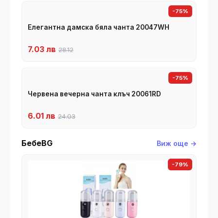
-75%
Елегантна дамска бяла чанта 20047WH
7.03 лв
28.12
-75%
Червена вечерна чанта клъч 20061RD
6.01 лв
24.03
БебеBG
Виж още →
-79%