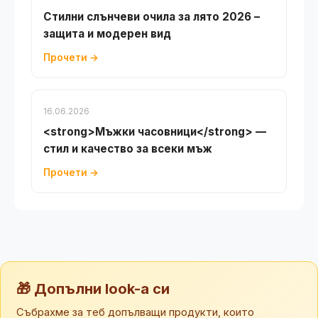
Стилни слънчеви очила за лято 2026 –
защита и модерен вид
Прочети →
16.06.2026
<strong>Мъжки часовници</strong> —
стил и качество за всеки мъж
Прочети →
🎁 Допълни look-а си
Събрахме за теб допълващи продукти, които