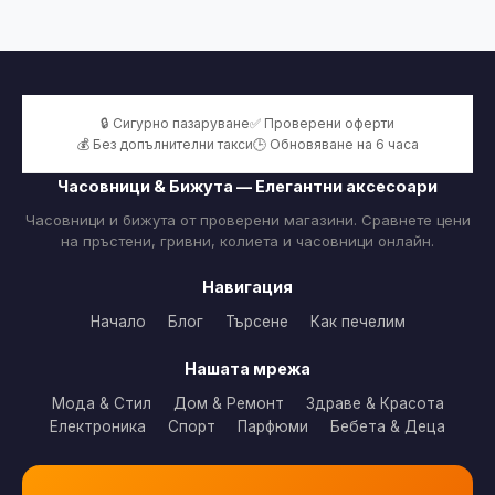
🔒 Сигурно пазаруване
✅ Проверени оферти
💰 Без допълнителни такси
🕒 Обновяване на 6 часа
Часовници & Бижута — Елегантни аксесоари
Часовници и бижута от проверени магазини. Сравнете цени
на пръстени, гривни, колиета и часовници онлайн.
Навигация
Начало
Блог
Търсене
Как печелим
Нашата мрежа
Мода & Стил
Дом & Ремонт
Здраве & Красота
Електроника
Спорт
Парфюми
Бебета & Деца