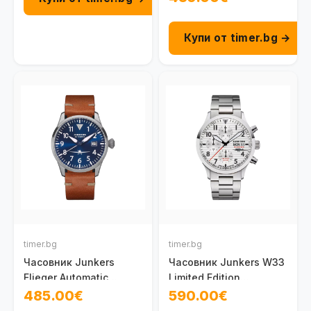
Купи от timer.bg →
timer.bg
timer.bg
Часовник Junkers
Часовник Junkers W33
Flieger Automatic
Limited Edition
100095801010
100091402031
485.00€
590.00€