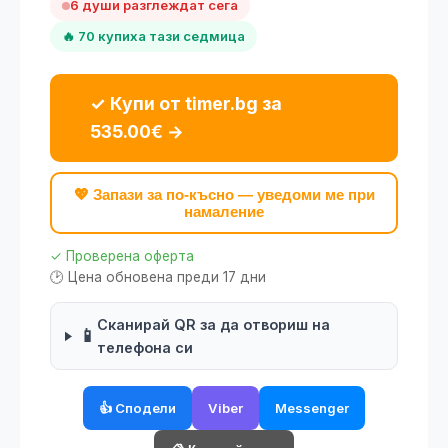
6 души разглеждат сега
🔥 70 купиха тази седмица
✓ Купи от timer.bg за
535.00€ →
💖 Запази за по-късно — уведоми ме при
намаление
✓ Проверена оферта
🕑 Цена обновена преди 17 дни
Сканирай QR за да отвориш на
📱
телефона си
👍 Сподели
Viber
Messenger