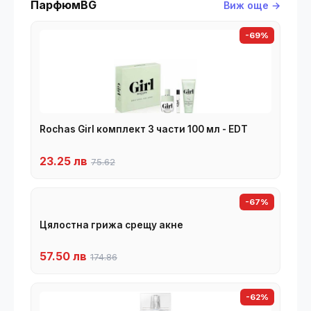
ПарфюмBG
Виж още →
-69%
Rochas Girl комплект 3 части 100 мл - EDT
23.25 лв
75.62
-67%
Цялостна грижа срещу акне
57.50 лв
174.86
-62%