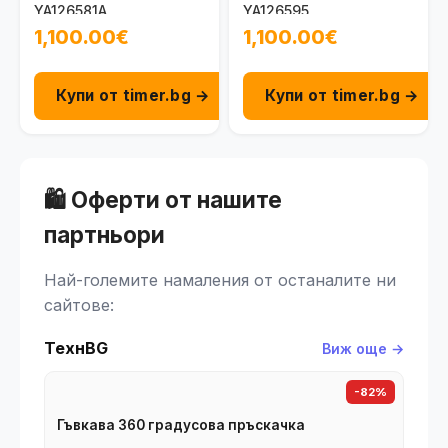
YA126581A
YA126595
1,100.00€
1,100.00€
Купи от timer.bg →
Купи от timer.bg →
🛍️ Оферти от нашите
партньори
Най-големите намаления от останалите ни
сайтове:
ТехнBG
Виж още →
-82%
Гъвкава 360 градусова пръскачка