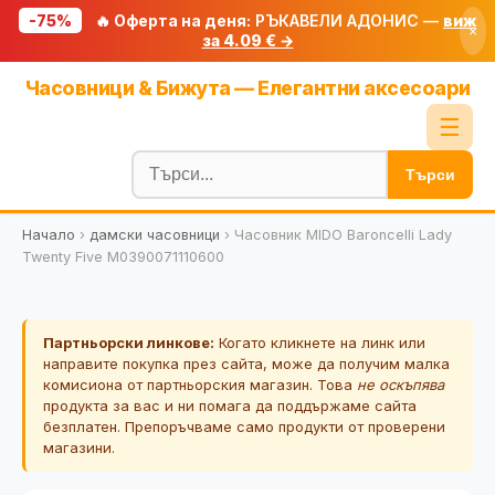
-75%
🔥 Оферта на деня:
РЪКАВЕЛИ АДОНИС —
виж
×
за 4.09 € →
Начало
Часовници & Бижута — Елегантни аксесоари
🔥 Намаления
☰
Блог
Търси
🧮 Калкулатори
Начало
›
дамски часовници
›
Часовник MIDO Baroncelli Lady
🔍 Намери продукт
Twenty Five M0390071110600
🎁 Подарък
🎟️ Купони
Партньорски линкове:
Когато кликнете на линк или
направите покупка през сайта, може да получим малка
комисиона от партньорския магазин. Това
не оскъпява
продукта за вас и ни помага да поддържаме сайта
безплатен. Препоръчваме само продукти от проверени
магазини.