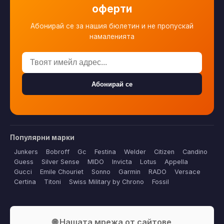
оферти
Абонирай се за нашия бюлетин и не пропускай
намаленията
Абонирай се
Популярни марки
Junkers
Bobroff
Gc
Festina
Welder
Citizen
Candino
Guess
Silver Sense
MIDO
Invicta
Lotus
Appella
Gucci
Emile Chouriet
Sonno
Garmin
RADO
Versace
Certina
Titoni
Swiss Military by Chrono
Fossil
🌐 Нашата мрежа от сайтове