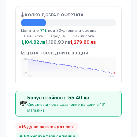
🌡️ КОЛКО ДОБРА Е ОФЕРТАТА
💡 Средна цена
Цената е
7%
под 30-дневната средна
Най-ниска
Средна
Най-висока
1,104.82 лв
1,190.93 лв
1,279.89 лв
📈 ЦЕНА ПОСЛЕДНИТЕ 30 ДНИ
1,280
1,105
11.07
09.08
Бонус стойност: 55.40 лв
💸
Спестяваш чрез сравнение на цени в 161
магазина
16 души разглеждат сега
🔥 80 купиха тази седмица