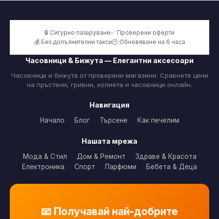
🔒 Сигурно пазаруване
✅ Проверени оферти
💰 Без допълнителни такси
🕒 Обновяване на 6 часа
Часовници & Бижута — Елегантни аксесоари
Часовници и бижута от проверени магазини. Сравнете цени
на пръстени, гривни, колиета и часовници онлайн.
Навигация
Начало
Блог
Търсене
Как печелим
Нашата мрежа
Мода & Стил
Дом & Ремонт
Здраве & Красота
Електроника
Спорт
Парфюми
Бебета & Деца
📧 Получавай най-добрите