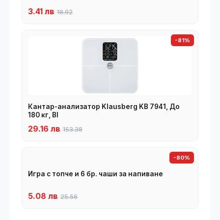
3.41 лв
18.92
-81%
Кантар-анализатор Klausberg KB 7941, До
180 кг, BI
29.16 лв
153.38
-80%
Игра с топче и 6 бр. чаши за напиване
5.08 лв
25.56