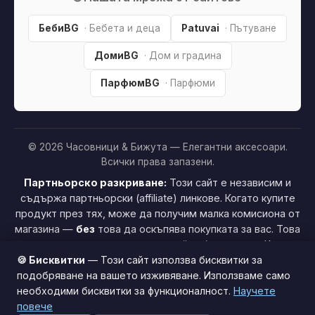
БебиBG
· Бебета и деца
Patuvai
· Пътуване
ДомиBG
· Дом и градина
ПарфюмBG
· Парфюми
© 2026 Часовници & Бижута — Елегантни аксесоари.
Всички права запазени.
Партньорско разкриване:
Този сайт е независим и
съдържа партньорски (affiliate) линкове. Когато купите
продукт през тях, може да получим малка комисиона от
магазина —
без
това да оскъпява покупката за вас. Това
ни помага да поддържаме сайта безплатен.
Как
🍪 Бисквитки
— Този сайт използва бисквитки за
печелим »
подобряване на вашето изживяване. Използваме само
необходими бисквитки за функционалност.
Научете
Този сайт използва бисквитки за по-добро
повече
потребителско изживяване.
Научи повече