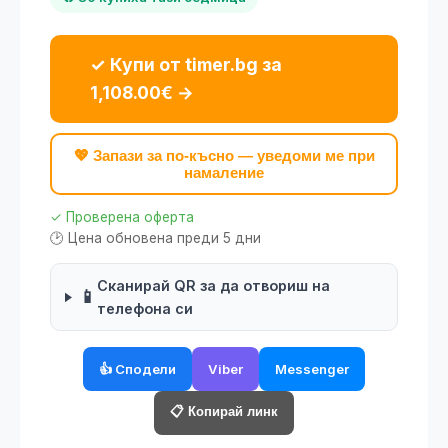
✓ Купи от timer.bg за
1,108.00€ →
💖 Запази за по-късно — уведоми ме при
намаление
✓ Проверена оферта
🕑 Цена обновена преди 5 дни
Сканирай QR за да отвориш на
📱
телефона си
👍 Сподели
Viber
Messenger
📋 Копирай линк