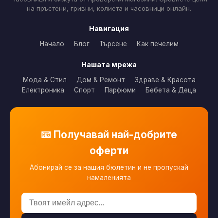
на пръстени, гривни, колиета и часовници онлайн.
Навигация
Начало
Блог
Търсене
Как печелим
Нашата мрежа
Мода & Стил
Дом & Ремонт
Здраве & Красота
Електроника
Спорт
Парфюми
Бебета & Деца
📧 Получавай най-добрите
оферти
Абонирай се за нашия бюлетин и не пропускай
намаленията