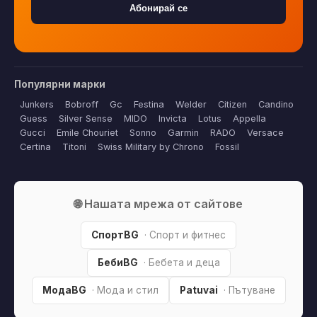
Абонирай се
Популярни марки
Junkers
Bobroff
Gc
Festina
Welder
Citizen
Candino
Guess
Silver Sense
MIDO
Invicta
Lotus
Appella
Gucci
Emile Chouriet
Sonno
Garmin
RADO
Versace
Certina
Titoni
Swiss Military by Chrono
Fossil
🌐 Нашата мрежа от сайтове
СпортBG
· Спорт и фитнес
БебиBG
· Бебета и деца
МодаBG
· Мода и стил
Patuvai
· Пътуване