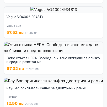
Vogue VO4002-934S13
Vogue Sun
57.52 лв
111.46 лв
Офис стъкла HERA. Свободно и ясно виждане за близко
и средно разстояние.
67.32 лв
127.82 лв
Ray-Ban оригинален калъф за диоптрични рамки
Ray Ban
12.50 лв
23.00 лв