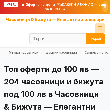
-75%
🔥 Оферта на деня:
РЪКАВЕЛИ АДОНИС —
виж
×
за 4.09 € →
Начало
Часовници & Бижута — Елегантни аксесоари
🔥 Намаления
☰
Блог
Търси
🧮 Калкулатори
Мъжки часовници
дамски часовници
Слънчеви очил
🔍 Намери продукт
🎁 Подарък
Топ оферти до 100 лв —
🎟️ Купони
204 часовници и бижута
под 100 лв в Часовници
& Бижута — Елегантни