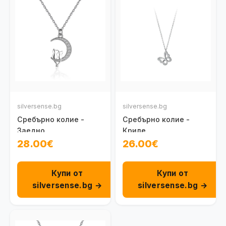
silversense.bg
silversense.bg
Сребърно колие -
Сребърно колие -
Заедно
Криле
28.00€
26.00€
Купи от
Купи от
silversense.bg →
silversense.bg →