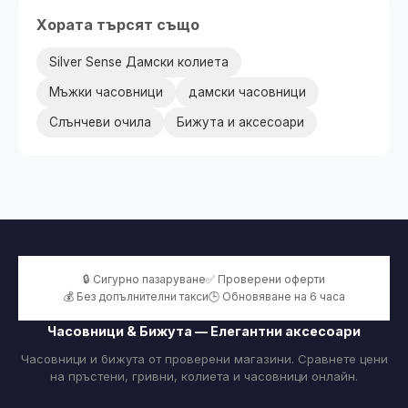
Хората търсят също
Silver Sense Дамски колиета
Мъжки часовници
дамски часовници
Слънчеви очила
Бижута и аксесоари
🔒 Сигурно пазаруване
✅ Проверени оферти
💰 Без допълнителни такси
🕒 Обновяване на 6 часа
Часовници & Бижута — Елегантни аксесоари
Часовници и бижута от проверени магазини. Сравнете цени
на пръстени, гривни, колиета и часовници онлайн.