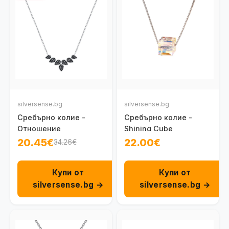
silversense.bg
silversense.bg
Сребърно колие -
Сребърно колие -
Отношение
Shining Cube
20.45€
22.00€
34.26€
Купи от
Купи от
silversense.bg →
silversense.bg →