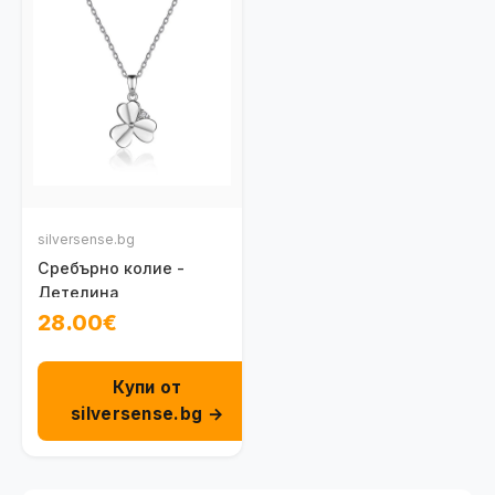
silversense.bg
Сребърно колие -
Детелина
28.00€
Купи от
silversense.bg →