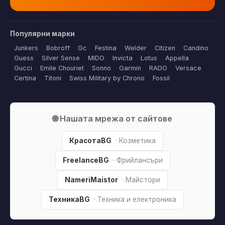
Популярни марки
Junkers
Bobroff
Gc
Festina
Welder
Citizen
Candino
Guess
Silver Sense
MIDO
Invicta
Lotus
Appella
Gucci
Emile Chouriet
Sonno
Garmin
RADO
Versace
Certina
Titoni
Swiss Military by Chrono
Fossil
🌐 Нашата мрежа от сайтове
КрасотаBG
· Козметика
FreelanceBG
· Фрийлансъри
NameriMaistor
· Майстори
ТехникаBG
· Техника и електроника