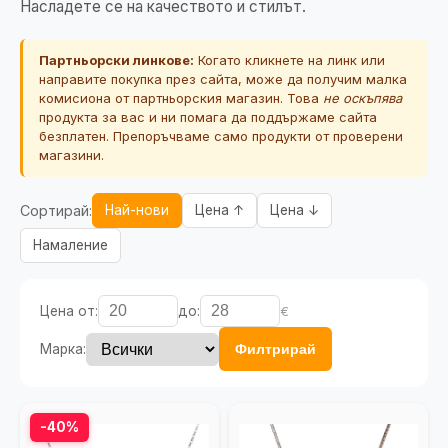
Насладете се на качеството и стилът.
Партньорски линкове:
Когато кликнете на линк или
направите покупка през сайта, може да получим малка
комисиона от партньорския магазин. Това
не оскъпява
продукта за вас и ни помага да поддържаме сайта
безплатен. Препоръчваме само продукти от проверени
магазини.
Сортирай:
Най-нови
Цена ↑
Цена ↓
Намаление
Цена от:
до:
€
Марка:
Филтрирай
-40%