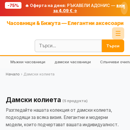
-75%
🔥 Оферта на деня:
РЪКАВЕЛИ АДОНИС —
виж
×
за 4.09 € →
Начало
Часовници & Бижута — Елегантни аксесоари
🔥 Намаления
☰
Блог
Търси
🧮 Калкулатори
Мъжки часовници
дамски часовници
Слънчеви очил
🔍 Намери продукт
🎁 Подарък
Начало
›
Дамски колиета
🎟️ Купони
Дамски колиета
(5 продукта)
Разгледайте нашата колекция от дамски колиета,
подходящи за всяка визия. Елегантни и модерни
модели, които подчертават вашата индивидуалност.