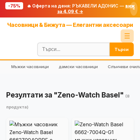
-75%
🔥 Оферта на деня:
РЪКАВЕЛИ АДОНИС —
виж
×
за 4.09 € →
Начало
Часовници & Бижута — Елегантни аксесоари
🔥 Намаления
☰
Блог
Търси
🧮 Калкулатори
Мъжки часовници
дамски часовници
Слънчеви очил
🔍 Намери продукт
🎁 Подарък
🎟️ Купони
Резултати за "Zeno-Watch Basel"
(8
продукта)