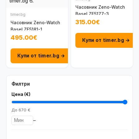
Часовник Zeno-Watch
Basel ZE5177-3
timer.bg
315.00€
Часовник Zeno-Watch
Basel ZE5181-1
495.00€
Купи от timer.bg →
Купи от timer.bg →
Филтри
Цена (€)
До
670 €
–