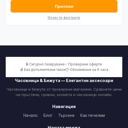
Приложи
Изчисти филтрите
🔒 Сигурно пазаруване
✅ Проверени оферти
💰 Без допълнителни такси
🕒 Обновяване на 6 часа
Часовници & Бижута — Елегантни аксесоари
Часовници и бижута от проверени магазини. Сравнете цени
на пръстени, гривни, колиета и часовници онлайн.
Навигация
Начало
Блог
Търсене
Как печелим
Нашата мрежа