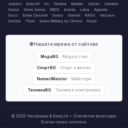
Junkers
Bobroff
Gc
Festina
Welder
Citizen
Candino
Guess
Silver Sense
MIDO
Invicta
Lotus
Appella
Gucci
Emile Chouriet
Sonno
Garmin
RADO
Versace
Certina
Titoni
Swiss Military by Chrono
Fossil
🌐 Нашата мрежа от сайтове
МодаBG
· Мода и стил
СпортBG
· Спорт и фитнес
NameriMaistor
· Майстори
ТехникаBG
· Техника и електроника
© 2026 Часовници & Бижута — Елегантни аксесоари.
Всички права запазени.