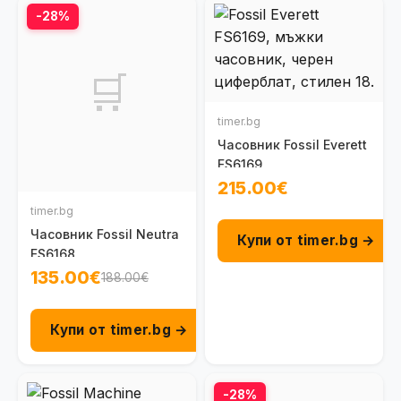
-28%
🛒
timer.bg
Часовник Fossil Everett
FS6169
215.00€
timer.bg
Часовник Fossil Neutra
Купи от timer.bg →
FS6168
135.00€
188.00€
Купи от timer.bg →
-28%