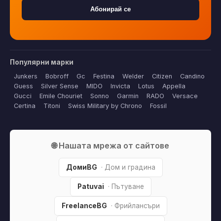
Абонирай се
Популярни марки
Junkers
Bobroff
Gc
Festina
Welder
Citizen
Candino
Guess
Silver Sense
MIDO
Invicta
Lotus
Appella
Gucci
Emile Chouriet
Sonno
Garmin
RADO
Versace
Certina
Titoni
Swiss Military by Chrono
Fossil
🌐 Нашата мрежа от сайтове
ДомиBG
· Дом и градина
Patuvai
· Пътуване
FreelanceBG
· Фрийлансъри