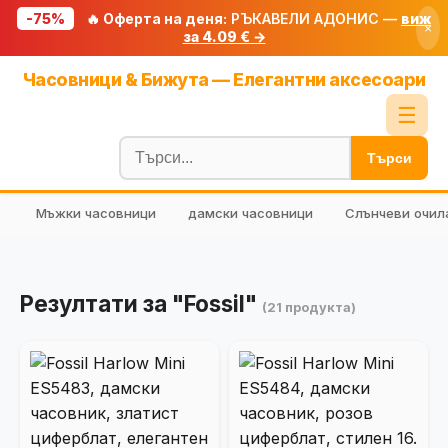
-75%
🔥 Оферта на деня:
РЪКАВЕЛИ АДОНИС —
виж
×
за 4.09 € →
Начало
Часовници & Бижута — Елегантни аксесоари
🔥 Намаления
☰
Блог
Търси
🧮 Калкулатори
Мъжки часовници
дамски часовници
Слънчеви очил
🔍 Намери продукт
🎁 Подарък
🎟️ Купони
Резултати за "Fossil"
(21 продукта)