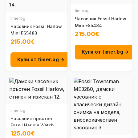
timer.bg
timer.bg
Часовник Fossil Harlow
Mini ES5484
Часовник Fossil Harlow
215.00€
Mini ES5483
215.00€
Купи от timer.bg →
Купи от timer.bg →
timer.bg
Часовник пръстен
Fossil Harlow Watch
Ring ES5482
125.00€