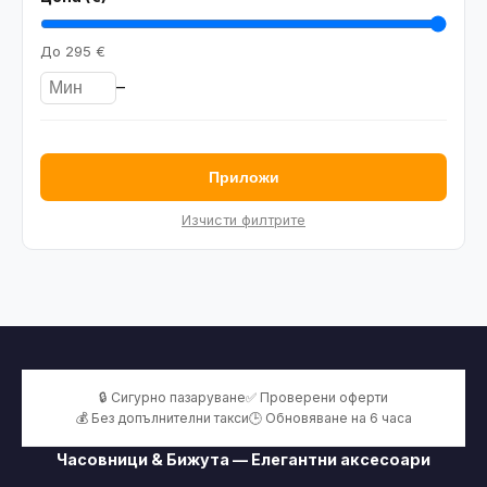
До
295 €
–
Приложи
Изчисти филтрите
🔒 Сигурно пазаруване
✅ Проверени оферти
💰 Без допълнителни такси
🕒 Обновяване на 6 часа
Часовници & Бижута — Елегантни аксесоари