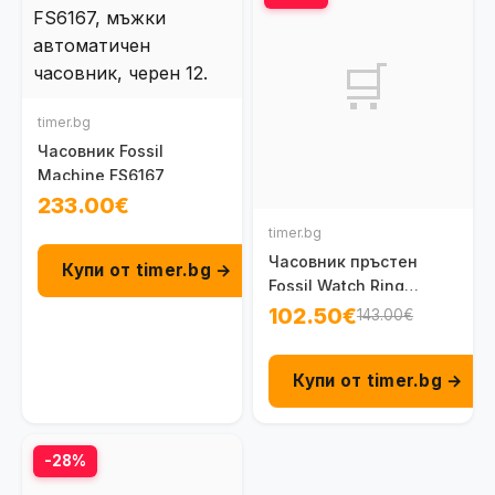
🛒
timer.bg
Часовник Fossil
Machine FS6167
233.00€
timer.bg
Часовник пръстен
Купи от timer.bg →
Fossil Watch Ring
ES5308
102.50€
143.00€
Купи от timer.bg →
-28%