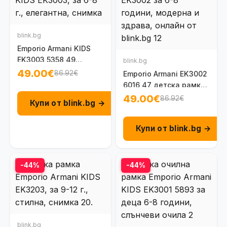
blink.bg
Emporio Armani KIDS
EK3003 5358 49
blink.bg
детска, унисекс рамка
49.00€
86.92€
Emporio Armani EK3002
за очила 6-8 г.
6016 47 детска рамка
за очила 6-8 г.
49.00€
86.92€
Купи от blink.bg →
Купи от blink.bg →
-44%
-44%
blink.bg