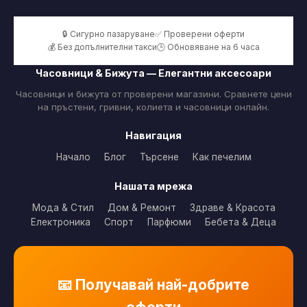
🔒 Сигурно пазаруване
✅ Проверени оферти
💰 Без допълнителни такси
🕒 Обновяване на 6 часа
Часовници & Бижута — Елегантни аксесоари
Часовници и бижута от проверени магазини. Сравнете цени
на пръстени, гривни, колиета и часовници онлайн.
Навигация
Начало
Блог
Търсене
Как печелим
Нашата мрежа
Мода & Стил
Дом & Ремонт
Здраве & Красота
Електроника
Спорт
Парфюми
Бебета & Деца
📧 Получавай най-добрите