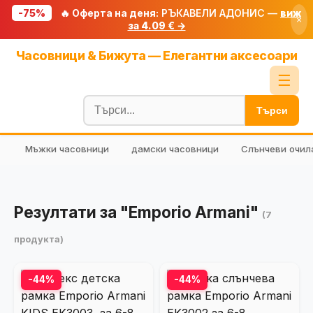
-75%
🔥 Оферта на деня:
РЪКАВЕЛИ АДОНИС —
виж
×
за 4.09 € →
Начало
Часовници & Бижута — Елегантни аксесоари
🔥 Намаления
☰
Блог
Търси
🧮 Калкулатори
Мъжки часовници
дамски часовници
Слънчеви очил
🔍 Намери продукт
🎁 Подарък
🎟️ Купони
Резултати за "Emporio Armani"
(7
продукта)
-44%
-44%