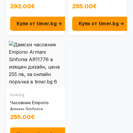
AR11777
292.00€
255.00€
Купи от timer.bg →
Купи от timer.bg →
timer.bg
Часовник Emporio
Armani Sinfonia
AR11776
255.00€