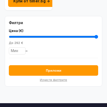
Купи от timer.bg →
Филтри
Цена (€)
До
292 €
–
Приложи
Изчисти филтрите