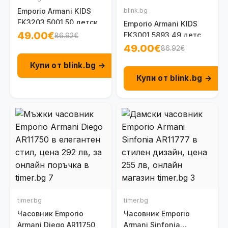
Emporio Armani KIDS
blink.bg
EK3203 5001 50 детска
Emporio Armani KIDS
рамка за очила 9-12 г.
49.00€
EK3001 5893 49 детска
86.92€
рамка за очила 6-8 г.
49.00€
86.92€
Купи от blink.bg →
Купи от blink.bg →
timer.bg
timer.bg
Часовник Emporio
Часовник Emporio
Armani Diego AR11750
Armani Sinfonia