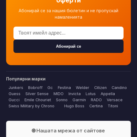
оферти
Абонирай се за нашия бюлетин и не пропускай
намаленията
Абонирай се
Популярни марки
Junkers
Bobroff
Gc
Festina
Welder
Citizen
Candino
Guess
Silver Sense
MIDO
Invicta
Lotus
Appella
Gucci
Emile Chouriet
Sonno
Garmin
RADO
Versace
Swiss Military by Chrono
Hugo Boss
Certina
Titoni
🌐 Нашата мрежа от сайтове