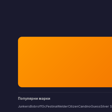
Популярни марки
Junkers
Bobroff
Gc
Festina
Welder
Citizen
Candino
Guess
Silver 