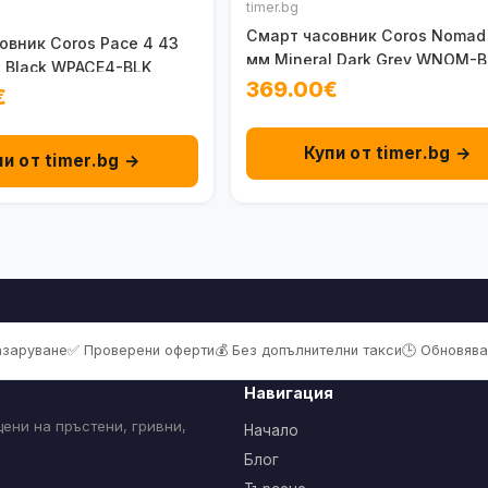
timer.bg
Смарт часовник Coros Nomad
овник Coros Pace 4 43
мм Mineral Dark Grey WNOM-
l Black WPACE4-BLK
369.00€
€
Купи от timer.bg →
пи от timer.bg →
пазаруване
✅ Проверени оферти
💰 Без допълнителни такси
🕒 Обновява
Навигация
ени на пръстени, гривни,
Начало
Блог