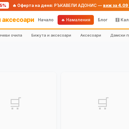
75%
🔥 Оферта на деня:
РЪКАВЕЛИ АДОНИС —
виж за 4.09
 аксесоари
Начало
🔥 Намаления
Блог
🧮 Ка
чеви очила
Бижута и аксесоари
Аксесоари
Дамски п
🛒
🛒