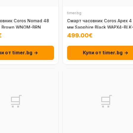
timer.bg
овник Coros Nomad 48
Смарт часовник Coros Apex 4
l Brown WNOM-BRN
мм Sapphire Black WAPX4-BLK
€
499.00€
пи от timer.bg →
Купи от timer.bg →
🛒
🛒