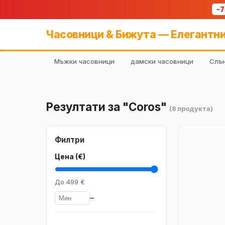
-
Часовници & Бижута — Елегантни
Мъжки часовници
дамски часовници
Слън
Резултати за "Coros"
(8 продукта)
Филтри
Цена (€)
До
499 €
–