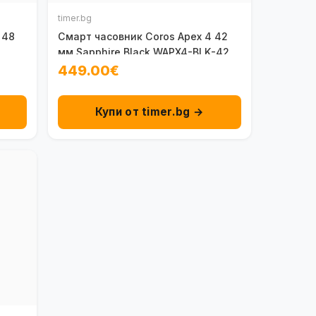
timer.bg
 48
Смарт часовник Coros Apex 4 42
мм Sapphire Black WAPX4-BLK-42
449.00€
Купи от timer.bg →