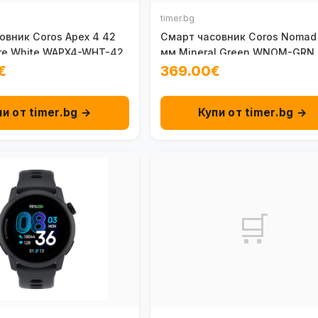
timer.bg
овник Coros Apex 4 42
Смарт часовник Coros Nomad
re White WAPX4-WHT-42
мм Mineral Green WNOM-GRN
€
369.00€
пи от timer.bg →
Купи от timer.bg →
🛒