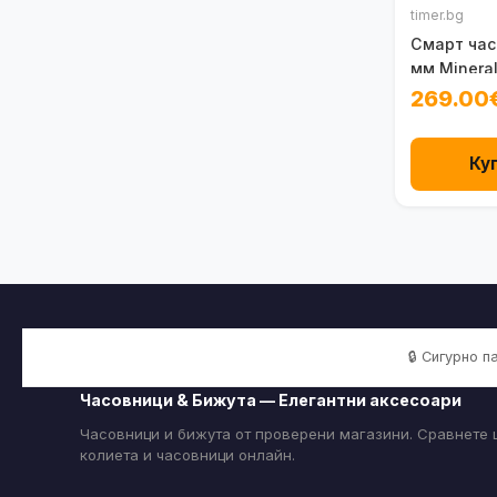
timer.bg
Смарт час
мм Minera
269.00
Ку
🔒 Сигурно 
Часовници & Бижута — Елегантни аксесоари
Часовници и бижута от проверени магазини. Сравнете ц
колиета и часовници онлайн.