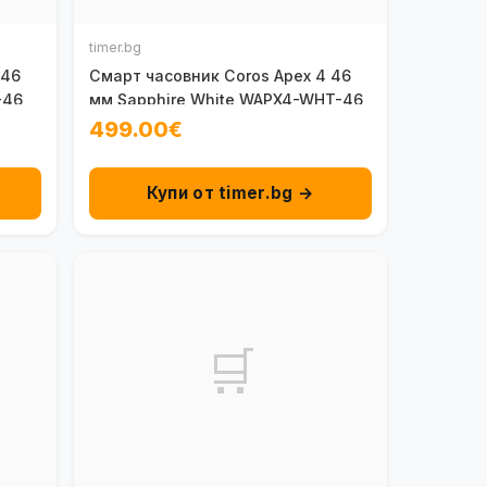
timer.bg
 46
Смарт часовник Coros Apex 4 46
-46
мм Sapphire White WAPX4-WHT-46
499.00€
Купи от timer.bg →
🛒