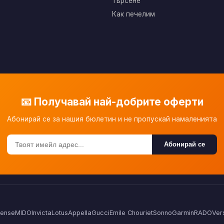
Търсене
Как печелим
📧 Получавай най-добрите оферти
Абонирай се за нашия бюлетин и не пропускай намаленията
Абонирай се
Sense
MIDO
Invicta
Lotus
Appella
Gucci
Emile Chouriet
Sonno
Garmin
RADO
Ver