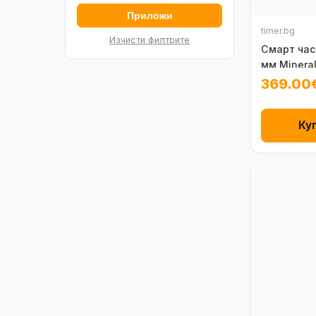
Приложи
timer.bg
Изчисти филтрите
Смарт час
мм Minera
369.00
Ку