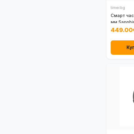
timer.bg
Смарт час
мм Sapphi
449.00
Ку