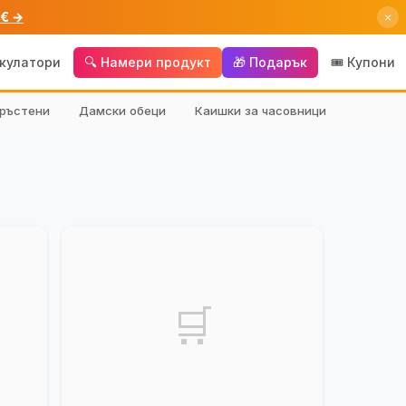
 € →
×
лкулатори
🔍 Намери продукт
🎁 Подарък
🎟️ Купони
ръстени
Дамски обеци
Каишки за часовници
🛒