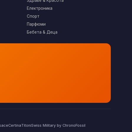
Здраве & Красота
Електроника
Спорт
Парфюми
Бебета & Деца
sace
Certina
Titoni
Swiss Military by Chrono
Fossil