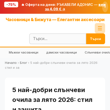
-75%
🔥 Оферта на деня:
РЪКАВЕЛИ АДОНИС —
виж
×
за 4.09 € →
Начало
Часовници & Бижута — Елегантни аксесоари
🔥 Намаления
☰
Блог
Търси
🧮 Калкулатори
Мъжки часовници
дамски часовници
Слънчеви очил
🔍 Намери продукт
🎁 Подарък
Начало
›
Блог
›
5 най-добри слънчеви очила за лято 2026:
стил и за
🎟️ Купони
5 най-добри слънчеви
очила за лято 2026: стил
и защита