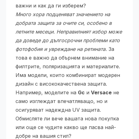
важни и как да ги изберем?
Много хора подценяват значението на
добрата защита за очите си, особено в
летните месеци. Неправилният избор може
да доведе до дългосрочни проблеми като
фотофобия и увреждане на ретината.
За
това е важно да обърнем внимание на
филтрите, поляризацията и материалите.
Има модели, които комбинират модерен
дизайн с висококачествена защита.
Например, моделите на
Gc
и
Versace
не
само изглеждат впечатляващо, но и
осигуряват надеждна UV защита.
Обмисляте ли вече вашата нова покупка
или още се чудите какво ще пасва най-
добре на вашия стил?