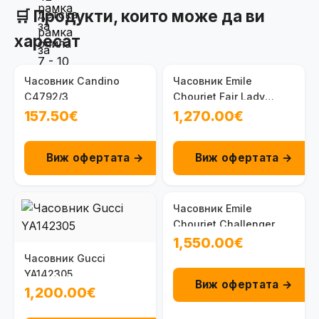
🛒 Продукти, които може да ви
харесат
Часовник Candino
Часовник Emile
C4792/3
Chouriet Fair Lady
06.2188.L.6.6.28.6
157.50€
1,270.00€
Виж офертата →
Виж офертата →
Часовник Emile
Chouriet Challenger
08.1169.G.6.AW.98.6
1,550.00€
Часовник Gucci
YA142305
Виж офертата →
1,200.00€