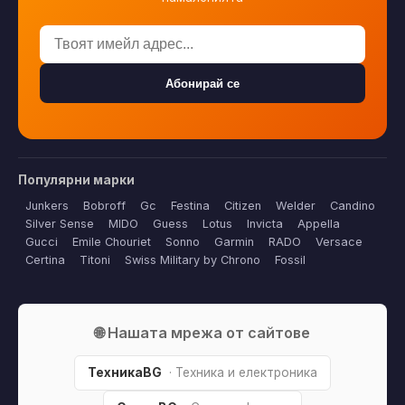
Абонирай се
Популярни марки
Junkers
Bobroff
Gc
Festina
Citizen
Welder
Candino
Silver Sense
MIDO
Guess
Lotus
Invicta
Appella
Gucci
Emile Chouriet
Sonno
Garmin
RADO
Versace
Certina
Titoni
Swiss Military by Chrono
Fossil
🌐 Нашата мрежа от сайтове
ТехникаBG
· Техника и електроника