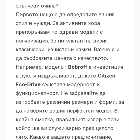
слънчеви очила?
Първото нещо е да определите вашия
стил и нужди. За активните хора
препоръчвам по-здрави модели с
поляризация. За по-елегантна визия,
класически, изчистени рамки. Важно е и
да съобразите цената с качеството.
Например, моделът
Bobroff
е инвестиция
в лукс и издръжливост, докато
Citizen
Eco-Drive
съчетава модерност и
функционалност. Не забравяйте да
изпробвате различни размери и форми, за
да намерите вашия перфектен модел. В
крайна сметка, правилният избор е този,
който ще ви служи вярно през цялото
лято. Какво е вашето предпочитание,