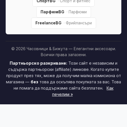
СпортBG
· Спорт и фитнес
ПарфюмBG
· Парфюми
FreelanceBG
· Фрийлансъри
© 2026 Часовници & Бижута — Елегантни аксесоари.
Всички права запазени.
Партньорско разкриване:
Този сайт е независим и
съдържа партньорски (affiliate) линкове. Когато купите
продукт през тях, може да получим малка комисиона от
магазина —
без
това да оскъпява покупката за вас. Това
ни помага да поддържаме сайта безплатен.
Как
печелим »