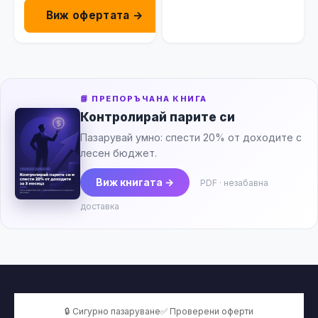
Виж офертата →
📘 ПРЕПОРЪЧАНА КНИГА
Контролирай парите си
Пазарувай умно: спести 20% от доходите с
лесен бюджет.
Виж книгата →
PDF · незабавна
доставка
🔒 Сигурно пазаруване
✅ Проверени оферти