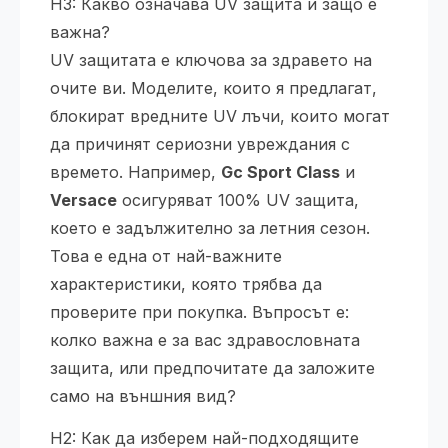
H3: Какво означава UV защита и защо е
важна?
UV защитата е ключова за здравето на
очите ви. Моделите, които я предлагат,
блокират вредните UV лъчи, които могат
да причинят сериозни увреждания с
времето. Например,
Gc Sport Class
и
Versace
осигуряват 100% UV защита,
което е задължително за летния сезон.
Това е една от най-важните
характеристики, която трябва да
проверите при покупка. Въпросът е:
колко важна е за вас здравословната
защита, или предпочитате да заложите
само на външния вид?
H2: Как да изберем най-подходящите