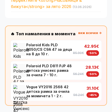
перфектните <strong>часовници &
бижута</strong> за лято 2026
(13.06.2026)
виж всички →
🔥 Топ намаления в момента
Polaroid Kids PLD
42.95€
8050/CS C9A 47 за деца
85.90€
-50%
на 8 до 10 г.
Polaroid PLD D811 PJP 48
28.13€
детска унисекс рамка
56.24€
-50%
за очила 7 - 10 г.
Vogue VY2016 2568 42
31.10€
детска рамка за очила
56.24€
-45%
за момичета 1 - 2 г.