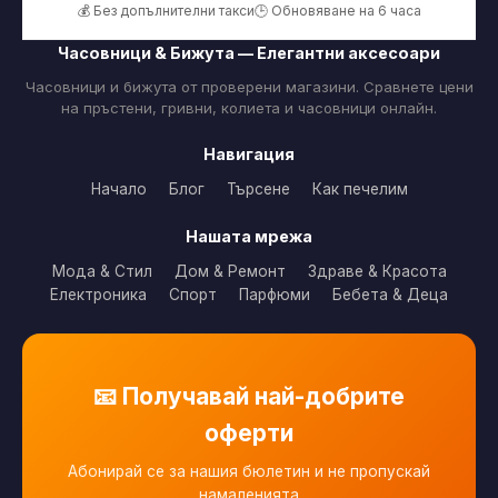
💰 Без допълнителни такси
🕒 Обновяване на 6 часа
Часовници & Бижута — Елегантни аксесоари
Часовници и бижута от проверени магазини. Сравнете цени
на пръстени, гривни, колиета и часовници онлайн.
Навигация
Начало
Блог
Търсене
Как печелим
Нашата мрежа
Мода & Стил
Дом & Ремонт
Здраве & Красота
Електроника
Спорт
Парфюми
Бебета & Деца
📧 Получавай най-добрите
оферти
Абонирай се за нашия бюлетин и не пропускай
намаленията