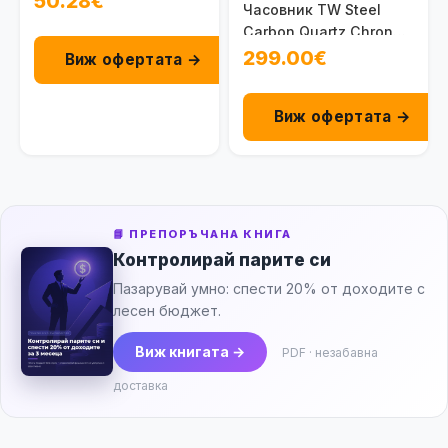
50.28€
Часовник TW Steel
покритие, blue филтър
Carbon Quartz Chrono
2 бр.
CA1
299.00€
Виж офертата →
Виж офертата →
📘 ПРЕПОРЪЧАНА КНИГА
Контролирай парите си
Пазарувай умно: спести 20% от доходите с
лесен бюджет.
Виж книгата →
PDF · незабавна
доставка