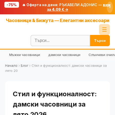
-75%
🔥 Оферта на деня:
РЪКАВЕЛИ АДОНИС —
виж
×
за 4.09 € →
Начало
Часовници & Бижута — Елегантни аксесоари
🔥 Намаления
☰
Блог
Търси
🧮 Калкулатори
Мъжки часовници
дамски часовници
Слънчеви очил
🔍 Намери продукт
🎁 Подарък
Начало
›
Блог
›
Стил и функционалност: дамски часовници за
лято 20
🎟️ Купони
Стил и функционалност:
дамски часовници за
лято 2026