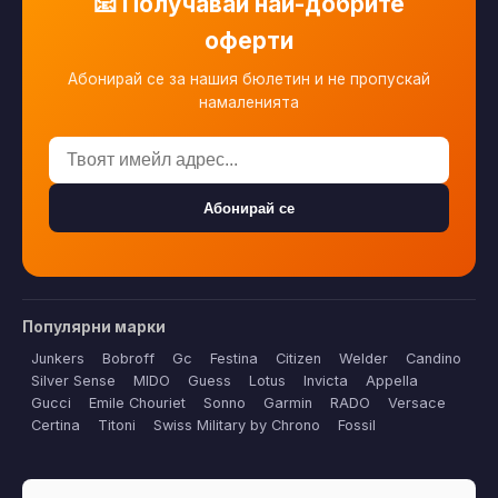
📧 Получавай най-добрите
оферти
Абонирай се за нашия бюлетин и не пропускай
намаленията
Абонирай се
Популярни марки
Junkers
Bobroff
Gc
Festina
Citizen
Welder
Candino
Silver Sense
MIDO
Guess
Lotus
Invicta
Appella
Gucci
Emile Chouriet
Sonno
Garmin
RADO
Versace
Certina
Titoni
Swiss Military by Chrono
Fossil