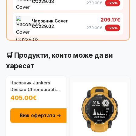
CO229.03
279.00€
-25%
209.17€
Часовник Cover
CO229.02
279.00€
-25%
🛒 Продукти, които може да ви
харесат
Часовник Junkers
Dessau Chronograph
100091901020
405.00€
Виж офертата →