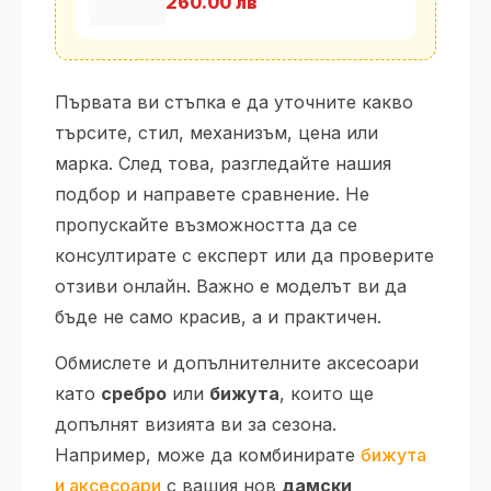
260.00 лв
Първата ви стъпка е да уточните какво
търсите, стил, механизъм, цена или
марка. След това, разгледайте нашия
подбор и направете сравнение. Не
пропускайте възможността да се
консултирате с експерт или да проверите
отзиви онлайн. Важно е моделът ви да
бъде не само красив, а и практичен.
Обмислете и допълнителните аксесоари
като
сребро
или
бижута
, които ще
допълнят визията ви за сезона.
Например, може да комбинирате
бижута
и аксесоари
с вашия нов
дамски