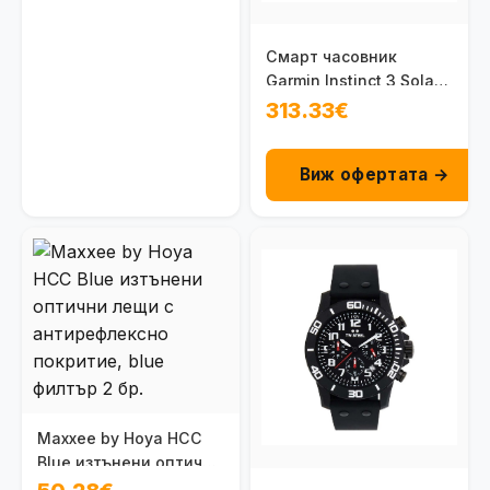
Смарт часовник
Garmin Instinct 3 Solar
50 мм Sunburst/Grey
313.33€
010-02935-02
Виж офертата →
Maxxee by Hoya HCC
Blue изтънени оптични
лещи с антирефлексно