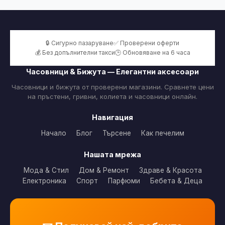
🔒 Сигурно пазаруване
✅ Проверени оферти
💰 Без допълнителни такси
🕒 Обновяване на 6 часа
Часовници & Бижута — Елегантни аксесоари
Часовници и бижута от проверени магазини. Сравнете цени
на пръстени, гривни, колиета и часовници онлайн.
Навигация
Начало
Блог
Търсене
Как печелим
Нашата мрежа
Мода & Стил
Дом & Ремонт
Здраве & Красота
Електроника
Спорт
Парфюми
Бебета & Деца