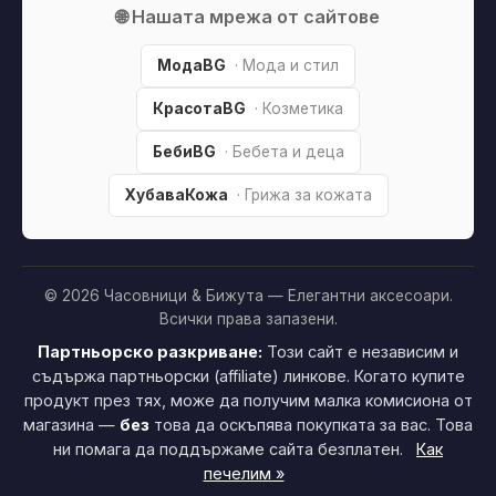
🌐 Нашата мрежа от сайтове
МодаBG
· Мода и стил
КрасотаBG
· Козметика
БебиBG
· Бебета и деца
ХубаваКожа
· Грижа за кожата
© 2026 Часовници & Бижута — Елегантни аксесоари.
Всички права запазени.
Партньорско разкриване:
Този сайт е независим и
съдържа партньорски (affiliate) линкове. Когато купите
продукт през тях, може да получим малка комисиона от
магазина —
без
това да оскъпява покупката за вас. Това
ни помага да поддържаме сайта безплатен.
Как
печелим »