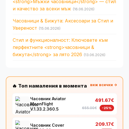
<strong>Мъжки часовници</strong> — стил
и качество за всеки мъж
(16.06.2026)
Часовници & Бижута: Аксесоари за Стил и
Увереност
(15.06.2026)
Стил и функционалност: Ключовете към
перфектните <strong>часовници &
бижута</strong> за лято 2026
(13.06.2026)
виж всички →
🔥 Топ намаления в момента
Часовник Aviator
491.67€
MoonFlight
655.00€
-25%
V.1.33.2.360.5
209.17€
Часовник Cover