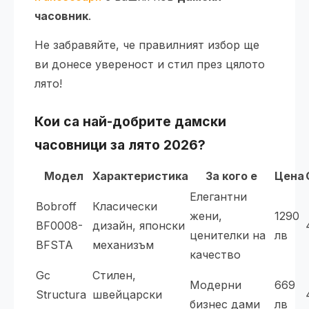
часовник
.
Не забравяйте, че правилният избор ще
ви донесе увереност и стил през цялото
лято!
Кои са най-добрите дамски
часовници за лято 2026?
Модел
Характеристика
За кого е
Цена
Елегантни
Bobroff
Класически
жени,
1290
BF0008-
дизайн, японски
ценителки на
лв
BFSTA
механизъм
качество
Gc
Стилен,
Модерни
669
Structura
швейцарски
бизнес дами
лв