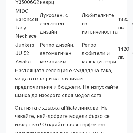
Y35006G2
кварц
MIDO
Луксозен, с
Любителките
Baroncelli
1835
елегантен
на
Lady
лв
дизайн
изтънчеността
Necklace
Junkers
Ретро дизайн,
Ретро
1420
JU 52
автоматичен
любители и
лв
Aviator
механизъм
колекционери
Настоящата селекция е създадена така,
че да отговори на различни
предпочитания и бюджети. Не изпускайте
шанса да изберете своя модел сега!
Статията съдържа affiliate линкове. Не
чакайте, най-добрите модели бързо се
изчерпват! Открийте своя перфектен
дамски часовник
и се подкрепете с