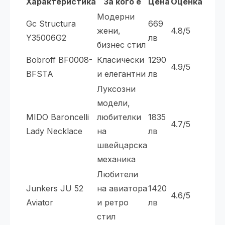
Характеристика
За кого е
Цена
Оценка
Модерни
Gc Structura
669
жени,
4.8/5
Y35006G2
лв
бизнес стил
Bobroff BF0008-
Класически
1290
4.9/5
BFSTA
и елегантни
лв
Луксозни
модели,
MIDO Baroncelli
любителки
1835
4.7/5
Lady Necklace
на
лв
швейцарска
механика
Любители
Junkers JU 52
на авиатора
1420
4.6/5
Aviator
и ретро
лв
стил