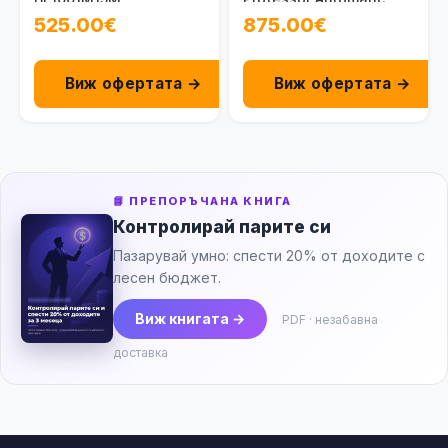
100093101011
525.00€
875.00€
Виж офертата →
Виж офертата →
📘 ПРЕПОРЪЧАНА КНИГА
Контролирай парите си
Пазарувай умно: спести 20% от доходите с
лесен бюджет.
Виж книгата →
PDF · незабавна
доставка