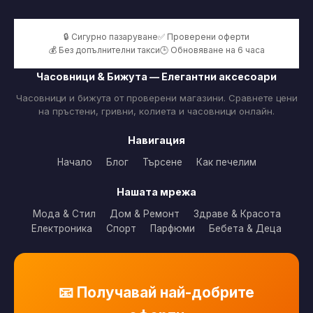
🔒 Сигурно пазаруване
✅ Проверени оферти
💰 Без допълнителни такси
🕒 Обновяване на 6 часа
Часовници & Бижута — Елегантни аксесоари
Часовници и бижута от проверени магазини. Сравнете цени
на пръстени, гривни, колиета и часовници онлайн.
Навигация
Начало
Блог
Търсене
Как печелим
Нашата мрежа
Мода & Стил
Дом & Ремонт
Здраве & Красота
Електроника
Спорт
Парфюми
Бебета & Деца
📧 Получавай най-добрите