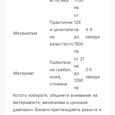
естетика
1700
лв
от
Практични
129
и ценители
лв
4-5
Механизъм
на
до
звезди
качеството
1500
лв
от 21
Любители
лв
на сребро,
3-5
Материал
до
кожа,
звезди
1290
стомана
лв
Когато избирате, обърнете внимание на
материалите, механизма и ценовия
диапазон. Винаги преглеждайте ревюта и