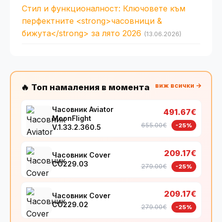
Стил и функционалност: Ключовете към
перфектните <strong>часовници &
бижута</strong> за лято 2026
(13.06.2026)
виж всички →
🔥 Топ намаления в момента
Часовник Aviator
491.67€
MoonFlight
655.00€
-25%
V.1.33.2.360.5
209.17€
Часовник Cover
CO229.03
279.00€
-25%
209.17€
Часовник Cover
CO229.02
279.00€
-25%