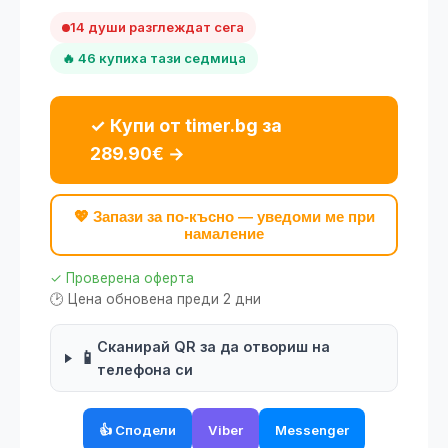
14 души разглеждат сега
🔥 46 купиха тази седмица
✓ Купи от timer.bg за
289.90€ →
💖 Запази за по-късно — уведоми ме при
намаление
✓ Проверена оферта
🕑 Цена обновена преди 2 дни
Сканирай QR за да отвориш на
📱
телефона си
👍 Сподели
Viber
Messenger