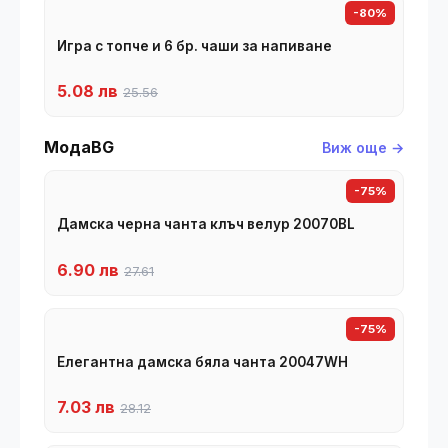
-80%
Игра с топче и 6 бр. чаши за напиване
5.08 лв
25.56
МодаBG
Виж още →
-75%
Дамска черна чанта клъч велур 20070BL
6.90 лв
27.61
-75%
Елегантна дамска бяла чанта 20047WH
7.03 лв
28.12