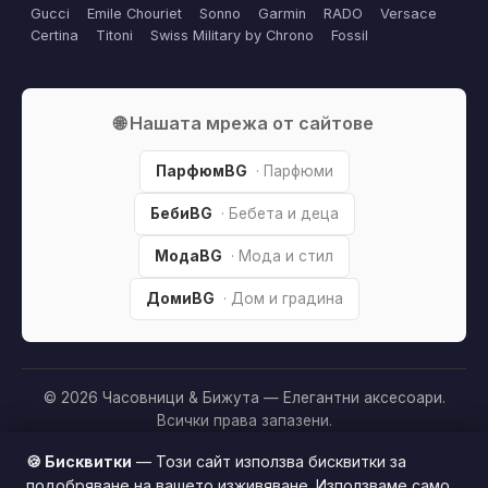
Gucci
Emile Chouriet
Sonno
Garmin
RADO
Versace
Certina
Titoni
Swiss Military by Chrono
Fossil
🌐 Нашата мрежа от сайтове
ПарфюмBG
· Парфюми
БебиBG
· Бебета и деца
МодаBG
· Мода и стил
ДомиBG
· Дом и градина
© 2026 Часовници & Бижута — Елегантни аксесоари.
Всички права запазени.
Партньорско разкриване:
Този сайт е независим и
🍪 Бисквитки
— Този сайт използва бисквитки за
съдържа партньорски (affiliate) линкове. Когато купите
подобряване на вашето изживяване. Използваме само