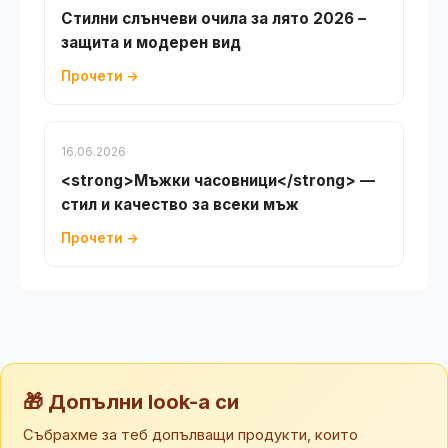
Стилни слънчеви очила за лято 2026 –
защита и модерен вид
Прочети →
16.06.2026
<strong>Мъжки часовници</strong> —
стил и качество за всеки мъж
Прочети →
🎁 Допълни look-а си
Събрахме за теб допълващи продукти, които