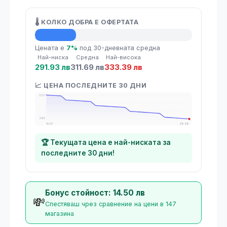
🌡️ КОЛКО ДОБРА Е ОФЕРТАТА
💡 Средна цена
Цената е
7%
под 30-дневната средна
Най-ниска
Средна
Най-висока
291.93 лв
311.69 лв
333.39 лв
📈 ЦЕНА ПОСЛЕДНИТЕ 30 ДНИ
333
292
10.07
08.08
🏆 Текущата цена е най-ниската за
последните 30 дни!
Бонус стойност: 14.50 лв
💸
Спестяваш чрез сравнение на цени в 147
магазина