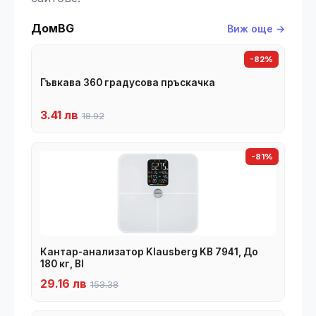
ДомBG
Виж още →
-82%
Гъвкава 360 градусова пръскачка
3.41 лв
18.92
-81%
Кантар-анализатор Klausberg KB 7941, До
180 кг, BI
29.16 лв
153.38