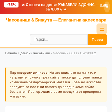
-75%
🔥 Оферта на деня:
РЪКАВЕЛИ АДОНИС —
виж
×
за 4.09 € →
Начало
Часовници & Бижута — Елегантни аксесоари
🔥 Намаления
☰
Блог
Търси
🧮 Калкулатори
Начало
›
дамски часовници
›
Часовник Guess GW0118L2
🔍 Намери продукт
🎁 Подарък
Партньорски линкове:
Когато кликнете на линк или
🎟️ Купони
направите покупка през сайта, може да получим малка
комисиона от партньорския магазин. Това
не оскъпява
продукта за вас и ни помага да поддържаме сайта
безплатен. Препоръчваме само продукти от проверени
магазини.