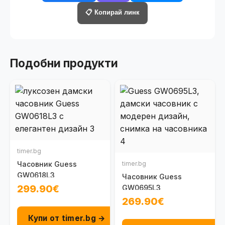
📋 Копирай линк
Подобни продукти
timer.bg
Часовник Guess
timer.bg
GW0618L3
Часовник Guess
299.90€
GW0695L3
269.90€
Купи от timer.bg →