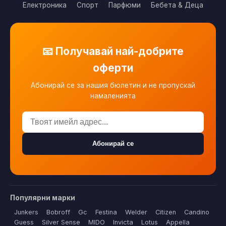
Електроника
Спорт
Парфюми
Бебета & Деца
📧 Получавай най-добрите
оферти
Абонирай се за нашия бюлетин и не пропускай
намаленията
Абонирай се
Популярни марки
Junkers
Bobroff
Gc
Festina
Welder
Citizen
Candino
Guess
Silver Sense
MIDO
Invicta
Lotus
Appella