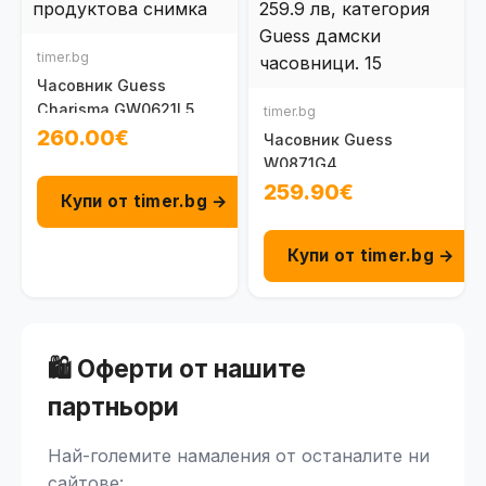
timer.bg
Часовник Guess
Charisma GW0621L5
timer.bg
260.00€
Часовник Guess
W0871G4
259.90€
Купи от timer.bg →
Купи от timer.bg →
🛍️ Оферти от нашите
партньори
Най-големите намаления от останалите ни
сайтове: