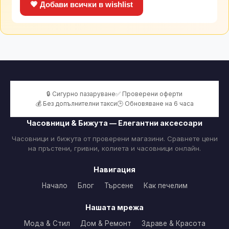
💗 Добави всички в wishlist
🔒 Сигурно пазаруване
✅ Проверени оферти
💰 Без допълнителни такси
🕒 Обновяване на 6 часа
Часовници & Бижута — Елегантни аксесоари
Часовници и бижута от проверени магазини. Сравнете цени
на пръстени, гривни, колиета и часовници онлайн.
Навигация
Начало
Блог
Търсене
Как печелим
Нашата мрежа
Мода & Стил
Дом & Ремонт
Здраве & Красота