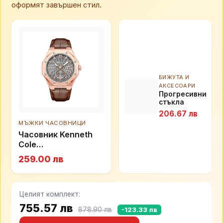
оформят завършен стил.
БИЖУТА И
АКСЕСОАРИ
Прогресивни
стъкла
Essilor
206.67 лв
Comfort 3.0
МЪЖКИ ЧАСОВНИЦИ
Часовник Kenneth
Cole
KCWGX0059002
259.00 лв
Целият комплект:
755.57 лв
878.90 лв
-123.33 лв