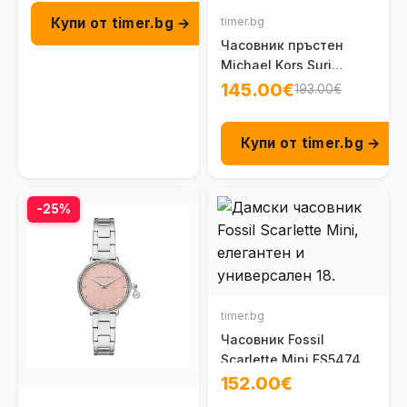
Купи от timer.bg →
timer.bg
Часовник пръстен
Michael Kors Suri
MK7613
145.00€
193.00€
Купи от timer.bg →
-25%
timer.bg
Часовник Fossil
Scarlette Mini ES5474
152.00€