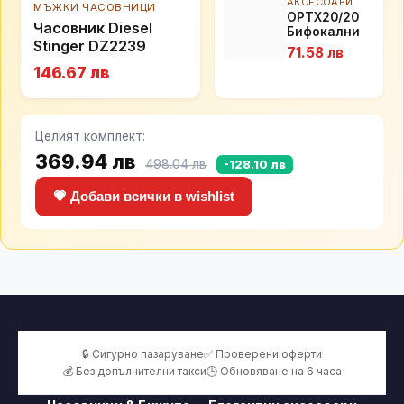
АКСЕСОАРИ
МЪЖКИ ЧАСОВНИЦИ
OPTX20/20
Часовник Diesel
Бифокални
Stinger DZ2239
диоптрични
71.58 лв
залепващи
146.67 лв
сегменти за
многократна
употреба
Целият комплект:
369.94 лв
498.04 лв
-128.10 лв
💗 Добави всички в wishlist
🔒 Сигурно пазаруване
✅ Проверени оферти
💰 Без допълнителни такси
🕒 Обновяване на 6 часа