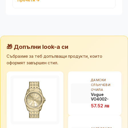
Прочети →
🎁 Допълни look-а си
Събрахме за теб допълващи продукти, които
оформят завършен стил.
ДАМСКИ
СЛЪНЧЕВИ
ОЧИЛА
Vogue
VO4002-
934S13
57.52 лв