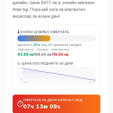
дизайн. Цена 94.17 лв в онлайн магазин
timer.bg. Поръчай сега за елегантен
аксесоар за всеки ден!
🌡️ КОЛКО ДОБРА Е ОФЕРТАТА
👍 Добра оферта
Цената е
12%
под 30-дневната средна
Най-ниска
Средна
Най-висока
93.89 лв
106.50 лв
119.00 лв
📈 ЦЕНА ПОСЛЕДНИТЕ 30 ДНИ
119
94
08.07
06.08
ОФЕРТАТА НА ДЕНЯ ИЗТИЧА СЛЕД:
⏱️
07ч 13м 08с