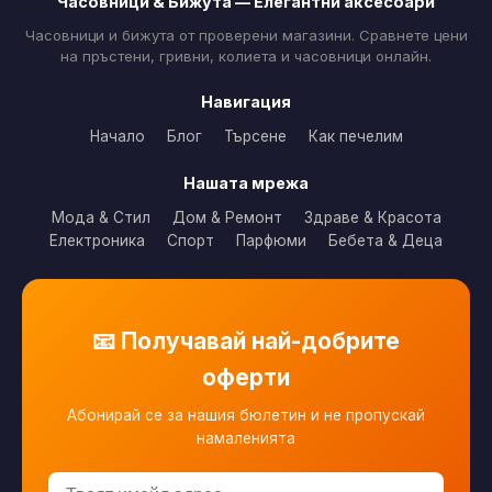
Часовници & Бижута — Елегантни аксесоари
Часовници и бижута от проверени магазини. Сравнете цени
на пръстени, гривни, колиета и часовници онлайн.
Навигация
Начало
Блог
Търсене
Как печелим
Нашата мрежа
Мода & Стил
Дом & Ремонт
Здраве & Красота
Електроника
Спорт
Парфюми
Бебета & Деца
📧 Получавай най-добрите
оферти
Абонирай се за нашия бюлетин и не пропускай
намаленията