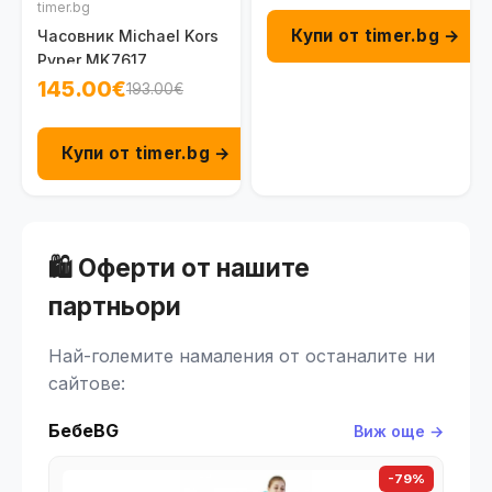
timer.bg
Купи от timer.bg →
Часовник Michael Kors
Pyper MK7617
145.00€
193.00€
Купи от timer.bg →
🛍️ Оферти от нашите
партньори
Най-големите намаления от останалите ни
сайтове:
БебеBG
Виж още →
-79%