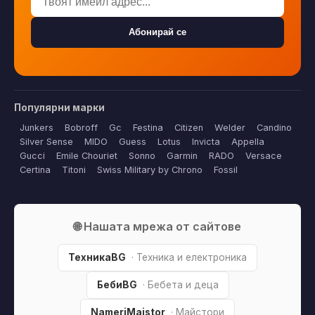
Абонирай се
Популярни марки
Junkers
Bobroff
Gc
Festina
Citizen
Welder
Candino
Silver Sense
MIDO
Guess
Lotus
Invicta
Appella
Gucci
Emile Chouriet
Sonno
Garmin
RADO
Versace
Certina
Titoni
Swiss Military by Chrono
Fossil
🌐 Нашата мрежа от сайтове
ТехникаBG
· Техника и електроника
БебиBG
· Бебета и деца
NameriMaistor
· Майстори