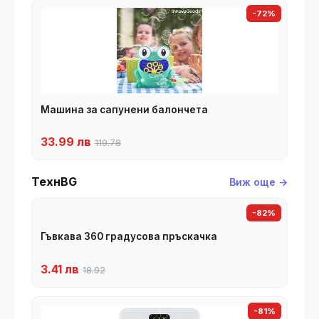
-72%
Машина за сапунени балончета
33.99 лв
119.78
ТехнBG
Виж още →
-82%
Гъвкава 360 градусова пръскачка
3.41 лв
18.92
-81%