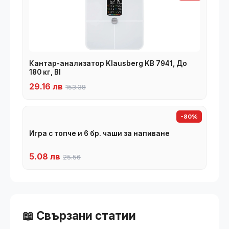
Кантар-анализатор Klausberg KB 7941, До
180 кг, BI
29.16 лв
153.38
-80%
Игра с топче и 6 бр. чаши за напиване
5.08 лв
25.56
📖 Свързани статии