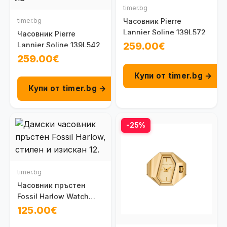
timer.bg
timer.bg
Часовник Pierre
Lannier Soline 139L572
Часовник Pierre
259.00€
Lannier Soline 139L542
259.00€
Купи от timer.bg →
Купи от timer.bg →
-25%
timer.bg
Часовник пръстен
Fossil Harlow Watch
Ring ES5482
125.00€