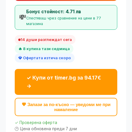
Бонус стойност: 4.71 лв
💸
Спестяваш чрез сравнение на цени в 77
магазина
14 души разглеждат сега
🔥 8 купиха тази седмица
💎 Офертата изтича скоро
✓ Купи от timer.bg за 94.17€
→
💖 Запази за по-късно — уведоми ме при
намаление
✓ Проверена оферта
🕑 Цена обновена преди 7 дни