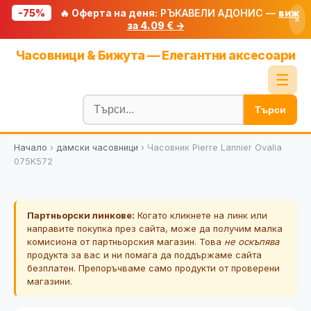
-75%
🔥 Оферта на деня:
РЪКАВЕЛИ АДОНИС —
виж
×
за 4.09 € →
Начало
Часовници & Бижута — Елегантни аксесоари
🔥 Намаления
☰
Блог
Търси
🧮 Калкулатори
Начало
›
дамски часовници
›
Часовник Pierre Lannier Ovalia
🔍 Намери продукт
075K572
🎁 Подарък
🎟️ Купони
Партньорски линкове:
Когато кликнете на линк или
направите покупка през сайта, може да получим малка
комисиона от партньорския магазин. Това
не оскъпява
продукта за вас и ни помага да поддържаме сайта
безплатен. Препоръчваме само продукти от проверени
магазини.