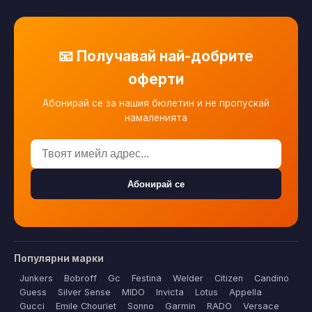
📧 Получавай най-добрите
оферти
Абонирай се за нашия бюлетин и не пропускай
намаленията
Абонирай се
Популярни марки
Junkers
Bobroff
Gc
Festina
Welder
Citizen
Candino
Guess
Silver Sense
MIDO
Invicta
Lotus
Appella
Gucci
Emile Chouriet
Sonno
Garmin
RADO
Versace