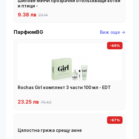
Шипове МИНИ прозрачни отблъскващи котки
и птици -
9.38 лв
29.14
ПарфюмBG
Виж още →
-69%
Rochas Girl комплект 3 части 100 мл - EDT
23.25 лв
75.62
-67%
Цялостна грижа срещу акне