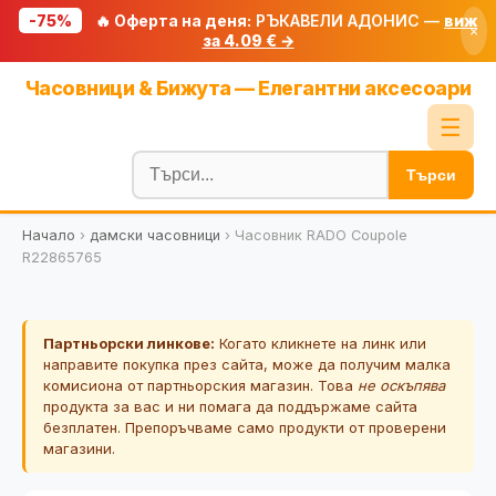
-75%
🔥 Оферта на деня:
РЪКАВЕЛИ АДОНИС —
виж
×
за 4.09 € →
Начало
Часовници & Бижута — Елегантни аксесоари
🔥 Намаления
☰
Блог
Търси
🧮 Калкулатори
Начало
›
дамски часовници
›
Часовник RADO Coupole
🔍 Намери продукт
R22865765
🎁 Подарък
🎟️ Купони
Партньорски линкове:
Когато кликнете на линк или
направите покупка през сайта, може да получим малка
комисиона от партньорския магазин. Това
не оскъпява
продукта за вас и ни помага да поддържаме сайта
безплатен. Препоръчваме само продукти от проверени
магазини.