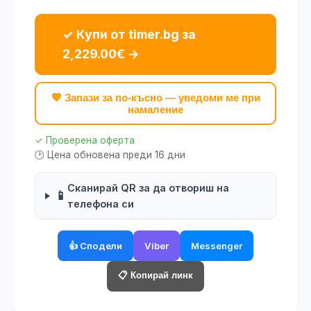
✓ Купи от timer.bg за
2,229.00€ →
💖 Запази за по-късно — уведоми ме при
намаление
✓ Проверена оферта
🕑 Цена обновена преди 16 дни
Сканирай QR за да отвориш на
📱
телефона си
👍 Сподели
Viber
Messenger
📋 Копирай линк