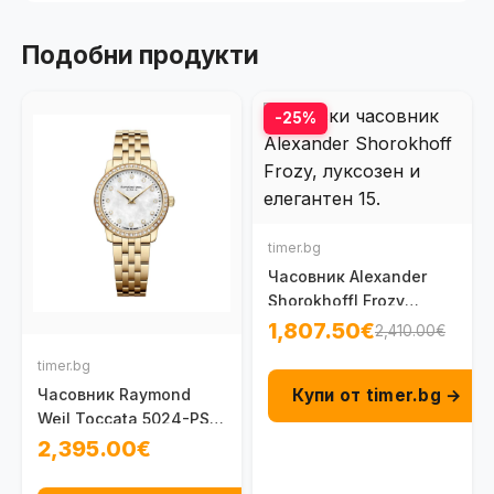
Подобни продукти
-25%
timer.bg
Часовник Alexander
Shorokhoffl Frozy
AS.FRZ01-2
1,807.50€
2,410.00€
timer.bg
Купи от timer.bg →
Часовник Raymond
Weil Toccata 5024-PS-
97081
2,395.00€