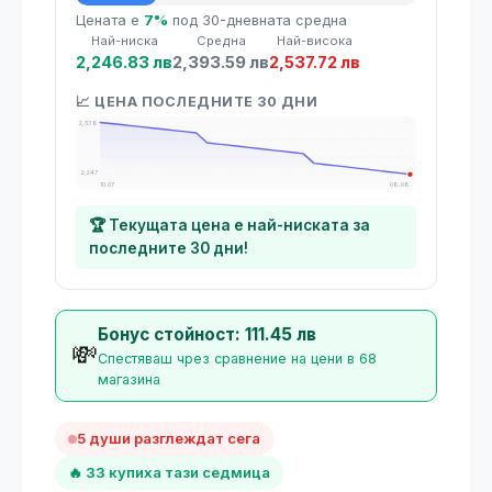
💡 Средна цена
Цената е
7%
под 30-дневната средна
Най-ниска
Средна
Най-висока
2,246.83 лв
2,393.59 лв
2,537.72 лв
📈 ЦЕНА ПОСЛЕДНИТЕ 30 ДНИ
2,538
2,247
10.07
08.08
🏆 Текущата цена е най-ниската за
последните 30 дни!
Бонус стойност: 111.45 лв
💸
Спестяваш чрез сравнение на цени в 68
магазина
5 души разглеждат сега
🔥 33 купиха тази седмица