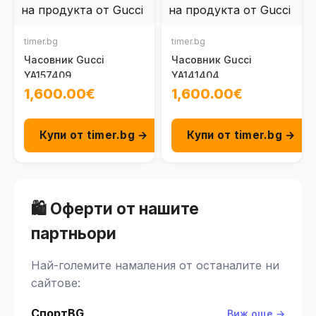
timer.bg
timer.bg
Часовник Gucci
Часовник Gucci
YA157409
YA141404
1,600.00€
1,600.00€
Купи от timer.bg →
Купи от timer.bg →
🛍️ Оферти от нашите
партньори
Най-големите намаления от останалите ни
сайтове:
СпортBG
Виж още →