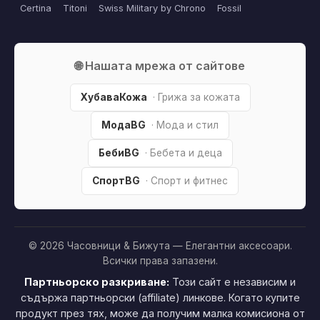
Certina
Titoni
Swiss Military by Chrono
Fossil
🌐 Нашата мрежа от сайтове
ХубаваКожа
· Грижа за кожата
МодаBG
· Мода и стил
БебиBG
· Бебета и деца
СпортBG
· Спорт и фитнес
© 2026 Часовници & Бижута — Елегантни аксесоари.
Всички права запазени.
Партньорско разкриване:
Този сайт е независим и
съдържа партньорски (affiliate) линкове. Когато купите
продукт през тях, може да получим малка комисиона от