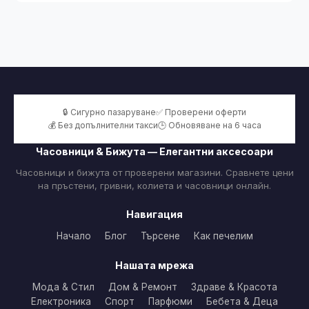
🔒 Сигурно пазаруване
✅ Проверени оферти
💰 Без допълнителни такси
🕒 Обновяване на 6 часа
Часовници & Бижута — Елегантни аксесоари
Часовници и бижута от проверени магазини. Сравнете цени
на пръстени, гривни, колиета и часовници онлайн.
Навигация
Начало
Блог
Търсене
Как печелим
Нашата мрежа
Мода & Стил
Дом & Ремонт
Здраве & Красота
Електроника
Спорт
Парфюми
Бебета & Деца