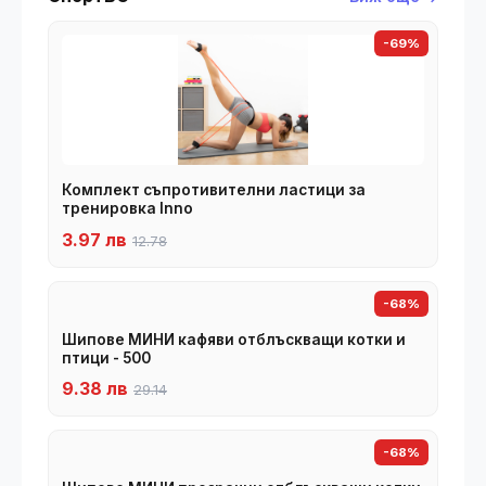
-69%
Комплект съпротивителни ластици за
тренировка Inno
3.97 лв
12.78
-68%
Шипове МИНИ кафяви отблъскващи котки и
птици - 500
9.38 лв
29.14
-68%