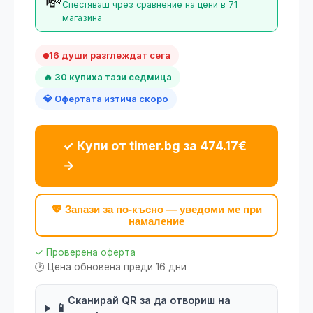
💸
Спестяваш чрез сравнение на цени в 71
магазина
16 души разглеждат сега
🔥 30 купиха тази седмица
💎 Офертата изтича скоро
✓ Купи от timer.bg за 474.17€
→
💖 Запази за по-късно — уведоми ме при
намаление
✓ Проверена оферта
🕑 Цена обновена преди 16 дни
Сканирай QR за да отвориш на
📱