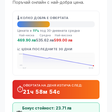
Поръчай онлайн с най-добра цена.
🌡️ КОЛКО ДОБРА Е ОФЕРТАТА
👍 Добра оферта
Цената е
11%
под 30-дневната средна
Най-ниска
Средна
Най-висока
469.90 лв
535.62 лв
599.00 лв
📈 ЦЕНА ПОСЛЕДНИТЕ 30 ДНИ
599
470
10.07
08.08
ОФЕРТАТА НА ДЕНЯ ИЗТИЧА СЛЕД:
⏱️
21ч 58м 54с
Бонус стойност: 23.71 лв