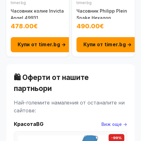
timer.bg
timer.bg
Часовник колие Invicta
Часовник Philipp Plein
Angel 49931
Snake Hexagon
PWZAA1025
478.00€
490.00€
Купи от timer.bg →
Купи от timer.bg →
🛍️ Оферти от нашите
партньори
Най-големите намаления от останалите ни
сайтове:
КрасотаBG
Виж още →
-99%