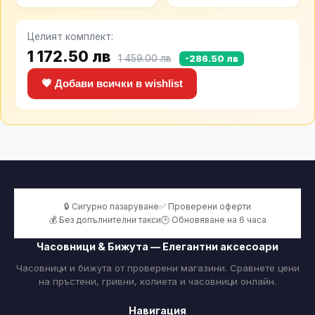
Целият комплект:
1 172.50 лв
1 459.00 лв
-286.50 лв
💗 Добави всички в wishlist
🔒 Сигурно пазаруване
✅ Проверени оферти
💰 Без допълнителни такси
🕒 Обновяване на 6 часа
Часовници & Бижута — Елегантни аксесоари
Часовници и бижута от проверени магазини. Сравнете цени
на пръстени, гривни, колиета и часовници онлайн.
Навигация