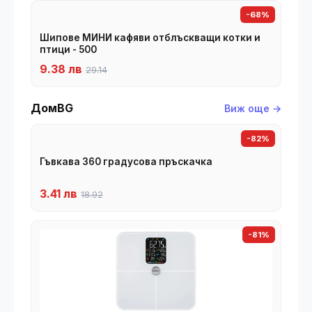
-68%
Шипове МИНИ кафяви отблъскващи котки и
птици - 500
9.38 лв
29.14
ДомBG
Виж още →
-82%
Гъвкава 360 градусова пръскачка
3.41 лв
18.92
-81%