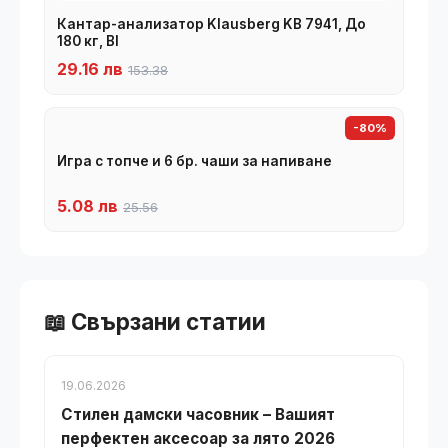
Кантар-анализатор Klausberg KB 7941, До
180 кг, BI
29.16 лв
153.38
-80%
Игра с топче и 6 бр. чаши за напиване
5.08 лв
25.56
📖 Свързани статии
19.06.2026
Стилен дамски часовник – Вашият
перфектен аксесоар за лято 2026