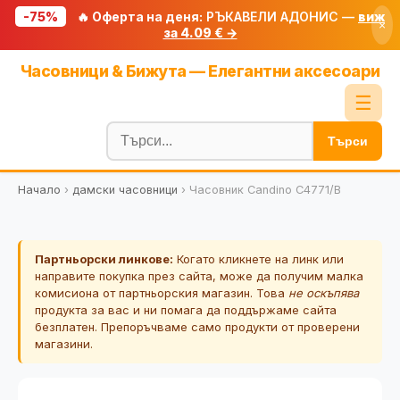
-75%
🔥 Оферта на деня:
РЪКАВЕЛИ АДОНИС —
виж
×
за 4.09 € →
Начало
Часовници & Бижута — Елегантни аксесоари
🔥 Намаления
☰
Блог
Търси
🧮 Калкулатори
Начало
›
дамски часовници
›
Часовник Candino C4771/B
🔍 Намери продукт
🎁 Подарък
Партньорски линкове:
Когато кликнете на линк или
🎟️ Купони
направите покупка през сайта, може да получим малка
комисиона от партньорския магазин. Това
не оскъпява
продукта за вас и ни помага да поддържаме сайта
безплатен. Препоръчваме само продукти от проверени
магазини.