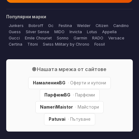
Популярни марки
Junkers
Bobroff
Gc
Festina
Welder
Citizen
Candino
Guess
Silver Sense
MIDO
Invicta
Lotus
Appella
Gucci
Emile Chouriet
Sonno
Garmin
RADO
Versace
Certina
Titoni
Swiss Military by Chrono
Fossil
🌐 Нашата мрежа от сайтове
НамаленияBG
· Оферти и купони
ПарфюмBG
· Парфюми
NameriMaistor
· Майстори
Patuvai
· Пътуване