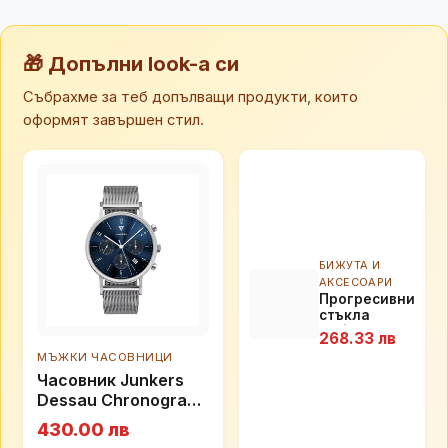
🎁 Допълни look-а си
Събрахме за теб допълващи продукти, които
оформят завършен стил.
БИЖУТА И
АКСЕСОАРИ
Прогресивни
стъкла
Essilor
268.33 лв
Varilux
МЪЖКИ ЧАСОВНИЦИ
Liberty 3.0
Часовник Junkers
Dessau Chronograph
100091901011
430.00 лв