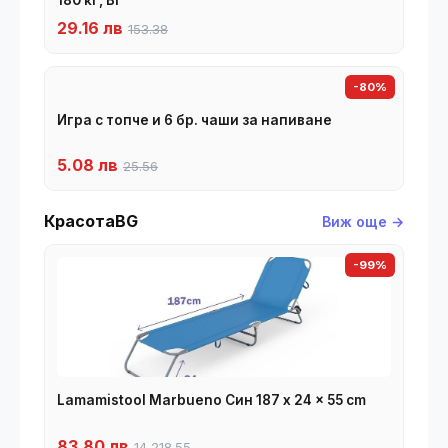
29.16 лв
153.38
-80%
Игра с топче и 6 бр. чаши за напиване
5.08 лв
25.56
КрасотаBG
Виж още →
-99%
Lamamistool Marbueno Син 187 x 24 x 55 cm
83.80 лв
14,218.55