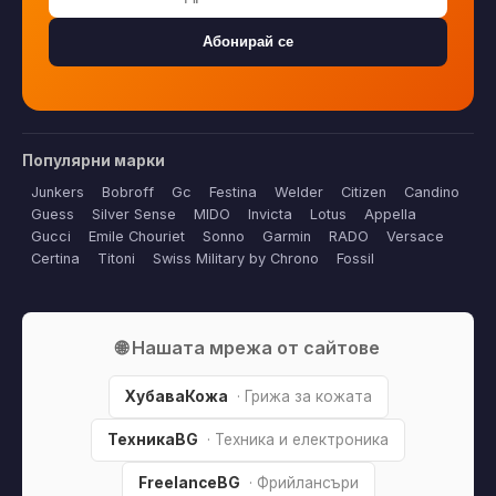
Абонирай се
Популярни марки
Junkers
Bobroff
Gc
Festina
Welder
Citizen
Candino
Guess
Silver Sense
MIDO
Invicta
Lotus
Appella
Gucci
Emile Chouriet
Sonno
Garmin
RADO
Versace
Certina
Titoni
Swiss Military by Chrono
Fossil
🌐 Нашата мрежа от сайтове
ХубаваКожа
· Грижа за кожата
ТехникаBG
· Техника и електроника
FreelanceBG
· Фрийлансъри