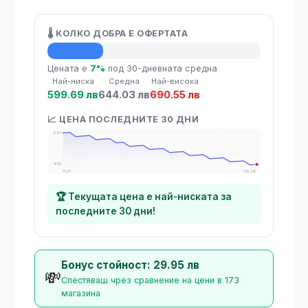
🌡️ КОЛКО ДОБРА Е ОФЕРТАТА
💡 Средна цена
Цената е
7%
под 30-дневната средна
Най-ниска
Средна
Най-висока
599.69 лв
644.03 лв
690.55 лв
📈 ЦЕНА ПОСЛЕДНИТЕ 30 ДНИ
691
600
11.07
09.08
🏆 Текущата цена е най-ниската за
последните 30 дни!
Бонус стойност: 29.95 лв
💸
Спестяваш чрез сравнение на цени в 173
магазина