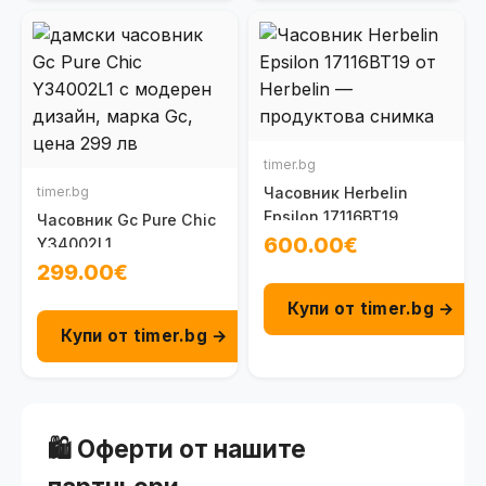
timer.bg
timer.bg
Часовник Herbelin
Epsilon 17116BT19
Часовник Gc Pure Chic
600.00€
Y34002L1
299.00€
Купи от timer.bg →
Купи от timer.bg →
🛍️ Оферти от нашите