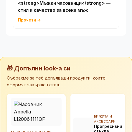
<strong>Мъжки часовници</strong> —
стил и качество за всеки мъж
Прочети →
🎁 Допълни look-а си
Събрахме за теб допълващи продукти, които
оформят завършен стил.
БИЖУТА И
АКСЕСОАРИ
Прогресивни
стъкла