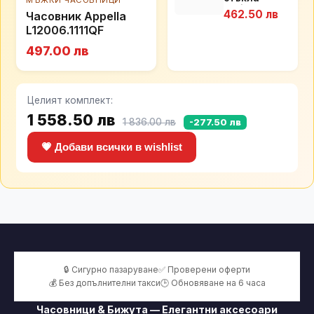
МЪЖКИ ЧАСОВНИЦИ
Essilor
462.50 лв
Часовник Appella
Varilux
L12006.1111QF
Comfort MAX
497.00 лв
Целият комплект:
1 558.50 лв
1 836.00 лв
-277.50 лв
💗 Добави всички в wishlist
🔒 Сигурно пазаруване
✅ Проверени оферти
💰 Без допълнителни такси
🕒 Обновяване на 6 часа
Часовници & Бижута — Елегантни аксесоари