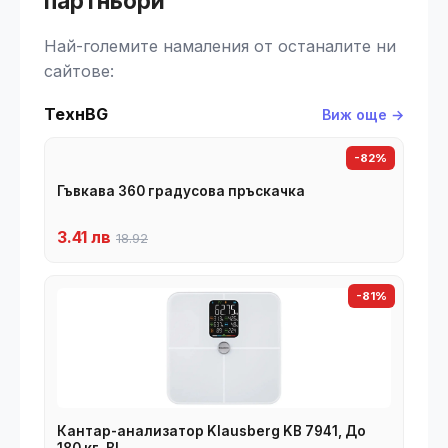
партньори
Най-големите намаления от останалите ни
сайтове:
ТехнBG
Виж още →
-82%
Гъвкава 360 градусова пръскачка
3.41 лв
18.92
-81%
Кантар-анализатор Klausberg KB 7941, До
180 кг, BI