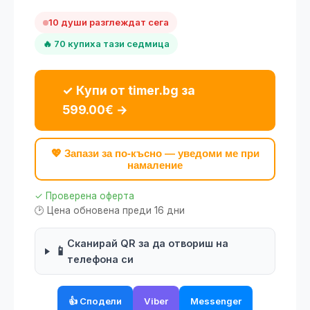
10 души разглеждат сега
🔥 70 купиха тази седмица
✓ Купи от timer.bg за
599.00€ →
💖 Запази за по-късно — уведоми ме при
намаление
✓ Проверена оферта
🕑 Цена обновена преди 16 дни
Сканирай QR за да отвориш на
📱
телефона си
👍 Сподели
Viber
Messenger