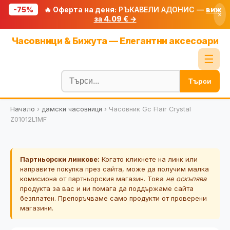
-75%
🔥 Оферта на деня:
РЪКАВЕЛИ АДОНИС —
виж
×
за 4.09 € →
Начало
Часовници & Бижута — Елегантни аксесоари
🔥 Намаления
☰
Блог
Търси
🧮 Калкулатори
Начало
›
дамски часовници
›
Часовник Gc Flair Crystal
🔍 Намери продукт
Z01012L1MF
🎁 Подарък
🎟️ Купони
Партньорски линкове:
Когато кликнете на линк или
направите покупка през сайта, може да получим малка
комисиона от партньорския магазин. Това
не оскъпява
продукта за вас и ни помага да поддържаме сайта
безплатен. Препоръчваме само продукти от проверени
магазини.