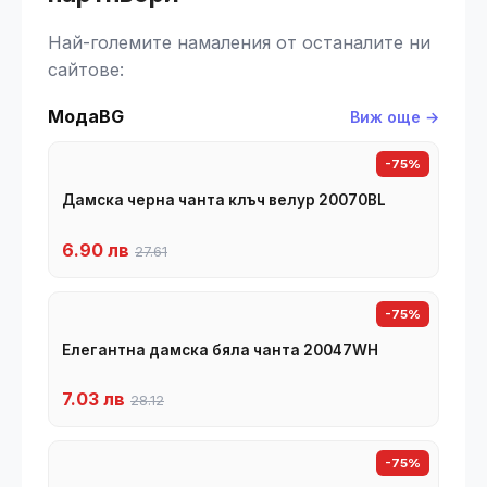
Най-големите намаления от останалите ни
сайтове:
МодаBG
Виж още →
-75%
Дамска черна чанта клъч велур 20070BL
6.90 лв
27.61
-75%
Елегантна дамска бяла чанта 20047WH
7.03 лв
28.12
-75%