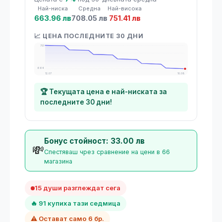
Най-ниска
Средна
Най-висока
663.96 лв
708.05 лв
751.41 лв
📈 ЦЕНА ПОСЛЕДНИТЕ 30 ДНИ
751
664
12.07
10.08
🏆 Текущата цена е най-ниската за
последните 30 дни!
Бонус стойност: 33.00 лв
💸
Спестяваш чрез сравнение на цени в 66
магазина
15 души разглеждат сега
🔥 91 купиха тази седмица
⚠️ Остават само 6 бр.