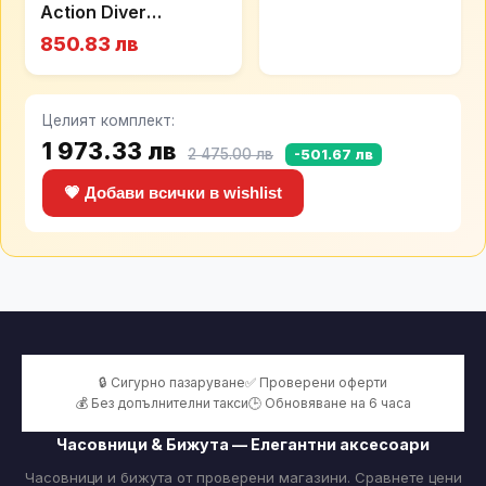
Action Diver
C048.807.44.041.00
850.83 лв
Целият комплект:
1 973.33 лв
2 475.00 лв
-501.67 лв
💗 Добави всички в wishlist
🔒 Сигурно пазаруване
✅ Проверени оферти
💰 Без допълнителни такси
🕒 Обновяване на 6 часа
Часовници & Бижута — Елегантни аксесоари
Часовници и бижута от проверени магазини. Сравнете цени