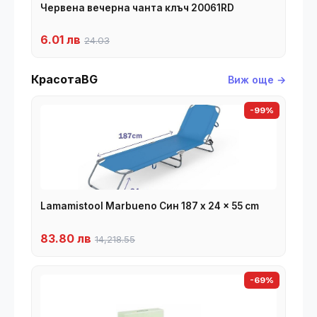
Червена вечерна чанта клъч 20061RD
6.01 лв
24.03
КрасотаBG
Виж още →
-99%
Lamamistool Marbueno Син 187 x 24 x 55 cm
83.80 лв
14,218.55
-69%