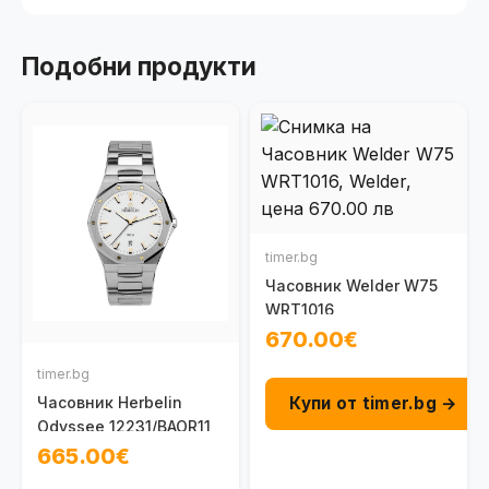
Подобни продукти
timer.bg
Часовник Welder W75
WRT1016
670.00€
timer.bg
Купи от timer.bg →
Часовник Herbelin
Odyssee 12231/BAOR11
665.00€