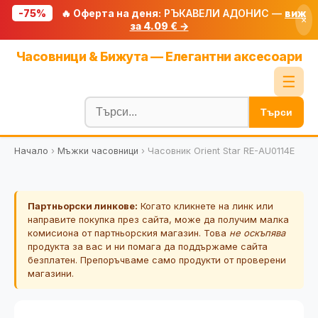
-75%
🔥 Оферта на деня:
РЪКАВЕЛИ АДОНИС —
виж
×
за 4.09 € →
Начало
Часовници & Бижута — Елегантни аксесоари
🔥 Намаления
☰
Блог
Търси
🧮 Калкулатори
Начало
›
Мъжки часовници
›
Часовник Orient Star RE-AU0114E
🔍 Намери продукт
🎁 Подарък
Партньорски линкове:
Когато кликнете на линк или
🎟️ Купони
направите покупка през сайта, може да получим малка
комисиона от партньорския магазин. Това
не оскъпява
продукта за вас и ни помага да поддържаме сайта
безплатен. Препоръчваме само продукти от проверени
магазини.