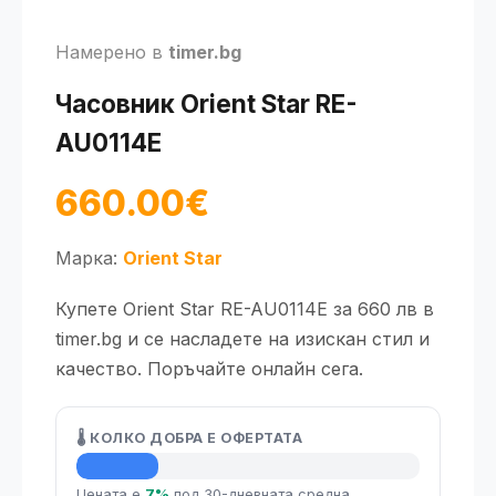
Намерено в
timer.bg
Часовник Orient Star RE-
AU0114E
660.00€
Марка:
Orient Star
Купете Orient Star RE-AU0114E за 660 лв в
timer.bg и се насладете на изискан стил и
качество. Поръчайте онлайн сега.
🌡️ КОЛКО ДОБРА Е ОФЕРТАТА
💡 Средна цена
Цената е
7%
под 30-дневната средна