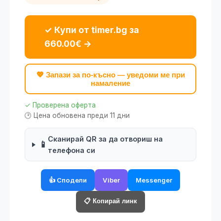
✓ Купи от timer.bg за
660.00€ →
💖 Запази за по-късно — уведоми ме при
намаление
✓ Проверена оферта
🕑 Цена обновена преди 11 дни
Сканирай QR за да отвориш на
📱
телефона си
👍 Сподели
Viber
Messenger
📋 Копирай линк