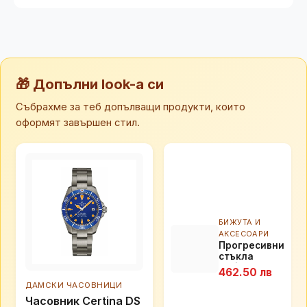
🎁 Допълни look-а си
Събрахме за теб допълващи продукти, които
оформят завършен стил.
БИЖУТА И
АКСЕСОАРИ
Прогресивни
стъкла
Essilor
462.50 лв
Varilux
ДАМСКИ ЧАСОВНИЦИ
Comfort MAX
Часовник Certina DS