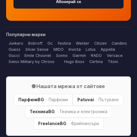
Абонирай се
Популярни марки
Junkers
Bobroff
Gc
Festina
Welder
Citizen
Candino
Guess
Silver Sense
MIDO
Invicta
Lotus
Appella
Gucci
Emile Chouriet
Sonno
Garmin
RADO
Versace
Swiss Military by Chrono
Hugo Boss
Certina
Titoni
🌐 Нашата мрежа от сайтове
ПарфюмBG
· Парфюми
Patuvai
· Пътуване
ТехникаBG
· Техника и електроника
FreelanceBG
· Фрийлансъри