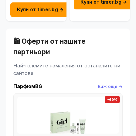
Купи от timer.bg →
Купи от timer.bg →
🛍️ Оферти от нашите
партньори
Най-големите намаления от останалите ни
сайтове:
ПарфюмBG
Виж още →
-69%