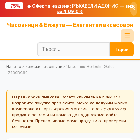
-75%
🔥 Оферта на деня:
РЪКАВЕЛИ АДОНИС —
виж
×
за 4.09 € →
Начало
Часовници & Бижута — Елегантни аксесоари
🔥 Намаления
☰
Блог
Търси
🧮 Калкулатори
Начало
›
дамски часовници
›
Часовник Herbelin Galet
🔍 Намери продукт
17430BC89
🎁 Подарък
🎟️ Купони
Партньорски линкове:
Когато кликнете на линк или
направите покупка през сайта, може да получим малка
комисиона от партньорския магазин. Това
не оскъпява
продукта за вас и ни помага да поддържаме сайта
безплатен. Препоръчваме само продукти от проверени
магазини.