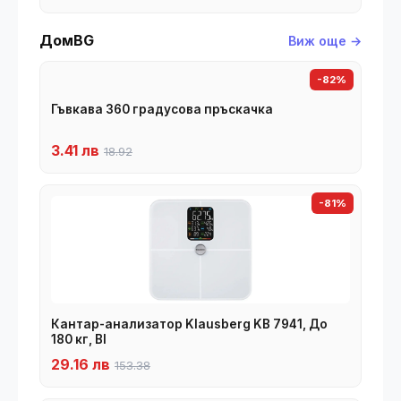
ДомBG
Виж още →
-82%
Гъвкава 360 градусова пръскачка
3.41 лв
18.92
-81%
Кантар-анализатор Klausberg KB 7941, До
180 кг, BI
29.16 лв
153.38