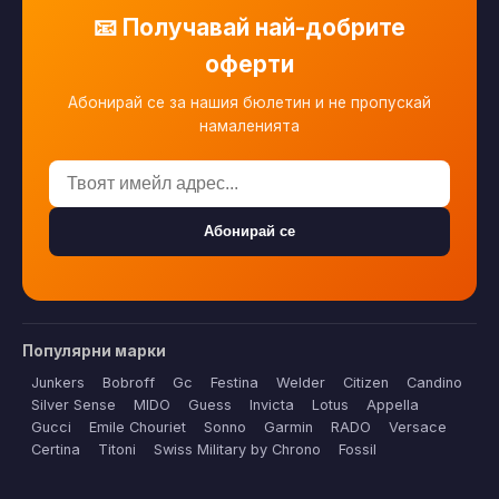
📧 Получавай най-добрите
оферти
Абонирай се за нашия бюлетин и не пропускай
намаленията
Абонирай се
Популярни марки
Junkers
Bobroff
Gc
Festina
Welder
Citizen
Candino
Silver Sense
MIDO
Guess
Invicta
Lotus
Appella
Gucci
Emile Chouriet
Sonno
Garmin
RADO
Versace
Certina
Titoni
Swiss Military by Chrono
Fossil