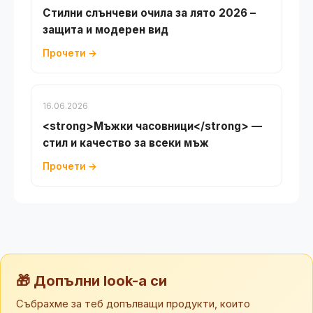
Стилни слънчеви очила за лято 2026 –
защита и модерен вид
Прочети →
16.06.2026
<strong>Мъжки часовници</strong> —
стил и качество за всеки мъж
Прочети →
🎁 Допълни look-а си
Събрахме за теб допълващи продукти, които