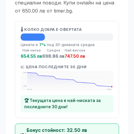
специални поводи. Купи онлайн на цена
от 650.00 лв от timer.bg.
🌡️ КОЛКО ДОБРА Е ОФЕРТАТА
💡 Средна цена
Цената е
7%
под 30-дневната средна
Най-ниска
Средна
Най-висока
654.55 лв
698.86 лв
747.50 лв
📈 ЦЕНА ПОСЛЕДНИТЕ 30 ДНИ
748
655
09.07
07.08
🏆 Текущата цена е най-ниската за
последните 30 дни!
Бонус стойност: 32.50 лв