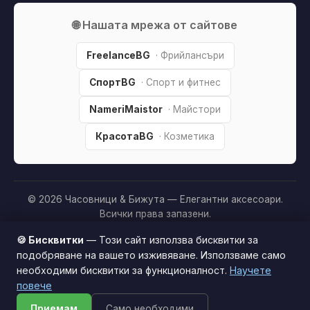
🌐 Нашата мрежа от сайтове
FreelanceBG
· Фрийлансъри
СпортBG
· Спорт и фитнес
NameriMaistor
· Майстори
КрасотаBG
· Козметика
© 2026 Часовници & Бижута — Елегантни аксесоари.
Всички права запазени.
Партньорско разкриване:
Този сайт е независим и
🍪 Бисквитки
— Този сайт използва бисквитки за
съдържа партньорски (affiliate) линкове. Когато купите
подобряване на вашето изживяване. Използваме само
продукт през тях, може да получим малка комисиона от
необходими бисквитки за функционалност.
Научете
Този сайт използва бисквитки за по-добро
магазина —
без
това да оскъпява покупката за вас. Това
повече
потребителско изживяване.
Научи повече
ни помага да поддържаме сайта безплатен.
Как
Приемам
Само необходими
Приемам