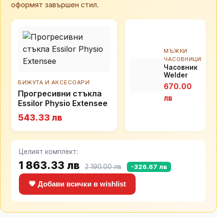
оформят завършен стил.
МЪЖКИ
ЧАСОВНИЦИ
Часовник
Welder
W75
БИЖУТА И АКСЕСОАРИ
670.00
WRT1017
Прогресивни стъкла
лв
Essilor Physio Extensee
543.33 лв
Целият комплект:
1 863.33 лв
2 190.00 лв
-326.67 лв
💗 Добави всички в wishlist