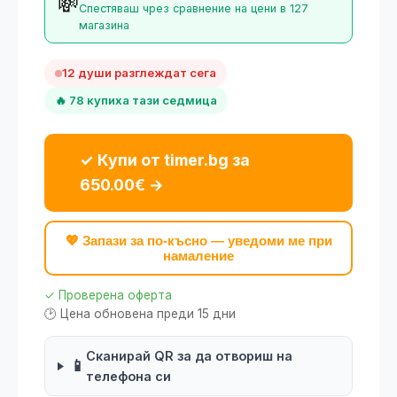
💸
Спестяваш чрез сравнение на цени в 127
магазина
12 души разглеждат сега
🔥 78 купиха тази седмица
✓ Купи от timer.bg за
650.00€ →
💖 Запази за по-късно — уведоми ме при
намаление
✓ Проверена оферта
🕑 Цена обновена преди 15 дни
Сканирай QR за да отвориш на
📱
телефона си