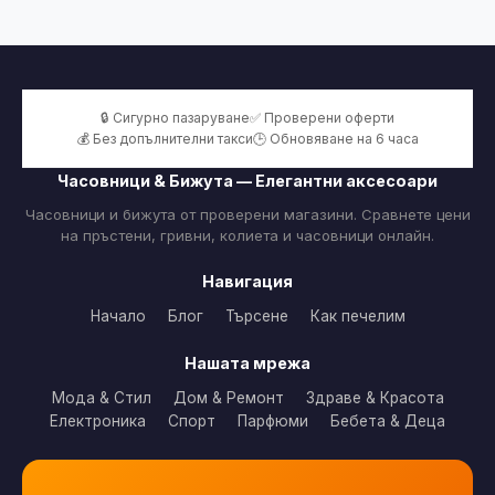
🔒 Сигурно пазаруване
✅ Проверени оферти
💰 Без допълнителни такси
🕒 Обновяване на 6 часа
Часовници & Бижута — Елегантни аксесоари
Часовници и бижута от проверени магазини. Сравнете цени
на пръстени, гривни, колиета и часовници онлайн.
Навигация
Начало
Блог
Търсене
Как печелим
Нашата мрежа
Мода & Стил
Дом & Ремонт
Здраве & Красота
Електроника
Спорт
Парфюми
Бебета & Деца