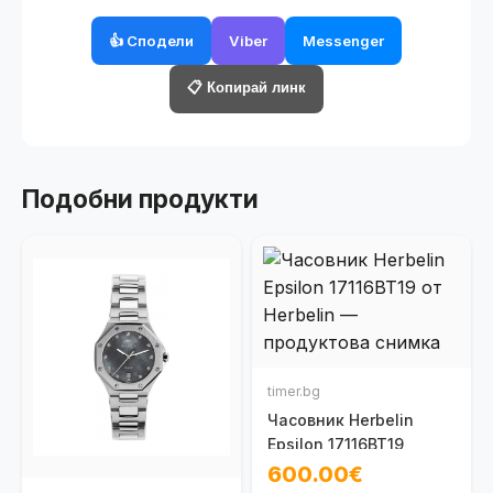
👍 Сподели
Viber
Messenger
📋 Копирай линк
Подобни продукти
timer.bg
Часовник Herbelin
Epsilon 17116BT19
600.00€