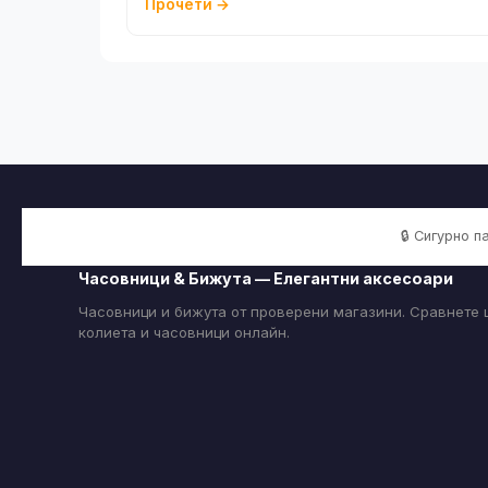
Прочети →
🔒 Сигурно 
Часовници & Бижута — Елегантни аксесоари
Часовници и бижута от проверени магазини. Сравнете ц
колиета и часовници онлайн.