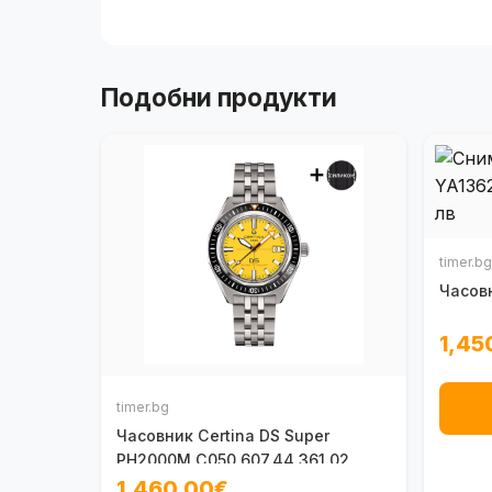
Подобни продукти
timer.bg
Часовн
1,45
timer.bg
Часовник Certina DS Super
PH2000M C050.607.44.361.02
1,460.00€