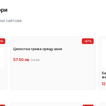
ори
ни сайтове:
9%
-67%
Цялостна грижа срещу акне
57.50 лв
174.86
Sa
же
12