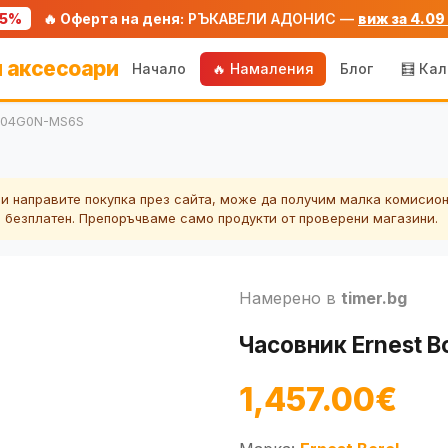
75%
🔥 Оферта на деня:
РЪКАВЕЛИ АДОНИС —
виж за 4.09
 аксесоари
Начало
🔥 Намаления
Блог
🧮 Ка
0404G0N-MS6S
ли направите покупка през сайта, може да получим малка комисион
а безплатен. Препоръчваме само продукти от проверени магазини.
Намерено в
timer.bg
Часовник Ernest 
1,457.00€