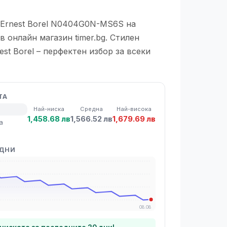
 Ernest Borel N0404G0N-MS6S на
в онлайн магазин timer.bg. Стилен
est Borel – перфектен избор за всеки
ТА
Най-ниска
Средна
Най-висока
1,458.68 лв
1,566.52 лв
1,679.69 лв
а
 ДНИ
08.08