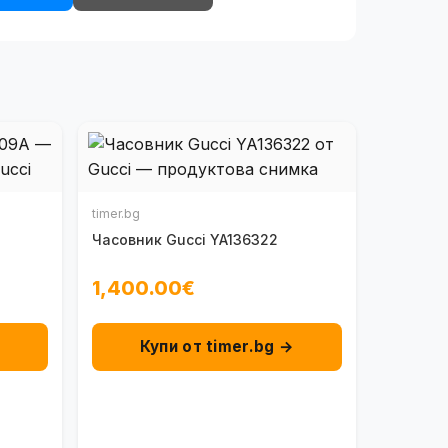
timer.bg
Часовник Gucci YA136322
1,400.00€
→
Купи от timer.bg →