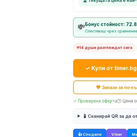
🏆 Текущата цена е най
Бонус стойност: 72.8
💸
Спестяваш чрез сравнение
14 души разглеждат сега
✓ Купи от timer.bg
💖 Запази за по-
✓ Проверена оферта
🕑 Цена 
📱
Сканирай QR за да о
👍 Сподели
Viber
Me