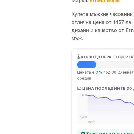
Марка:
Ernest Borel
Купете мъжкия часовник
отлична цена от 1457 лв. 
дизайн и качество от Ern
мъж.
🌡️ КОЛКО ДОБРА Е ОФЕРТА
💡 Средна цена
Цената е
7%
под 30-дневнат
средна
📈 ЦЕНА ПОСЛЕДНИТЕ 30
1,680
1,459
10.07