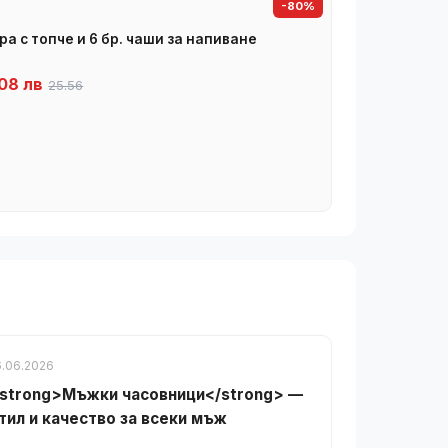
-80%
ра с топче и 6 бр. чаши за напиване
08 лв
25.56
6.06.2026
strong>Мъжки часовници</strong> —
тил и качество за всеки мъж