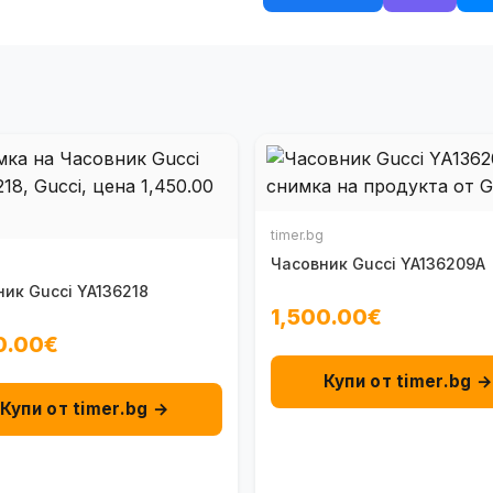
timer.bg
Часовник Gucci YA136209A
ик Gucci YA136218
1,500.00€
0.00€
Купи от timer.bg 
Купи от timer.bg →