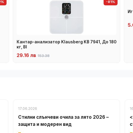
2%
-81%
Иг
5.
Кантар-анализатор Klausberg KB 7941, До 180
кг, BI
29.16 лв
153.38
17.06.2026
1
Стилни слънчеви очила за лято 2026 –
<
защита и модерен вид
с