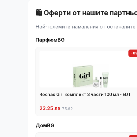
🛍️ Оферти от нашите партнь
Най-големите намаления от останалите 
ПарфюмBG
-6
Rochas Girl комплект 3 части 100 мл - EDT
23.25 лв
75.62
ДомBG