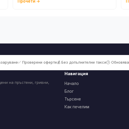
Прочети →
П
пазаруване
✅ Проверени оферти
💰 Без допълнителни такси
🕒 Обновява
Навигация
ени на пръстени, гривни,
Начало
Блог
Търсене
Как печелим