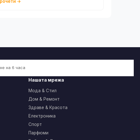
рочети →
не на 6 часа
Нашата мрежа
Мода & Стил
Дом & Ремонт
Здраве & Красота
Електроника
Спорт
Парфюми