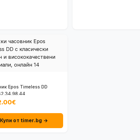
ик Epos Timeless DD
42.34.98.44
2.00€
Купи от timer.bg →