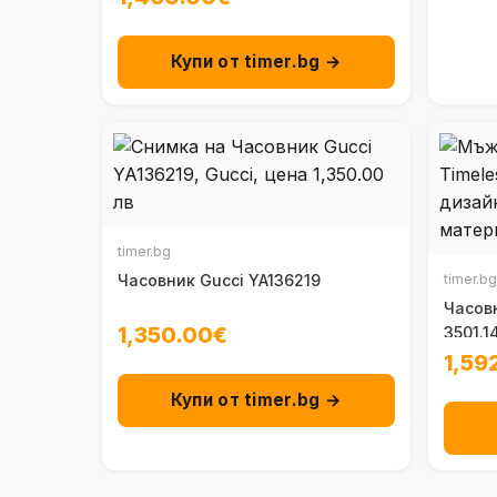
Купи от timer.bg →
timer.bg
Часовник Gucci YA136219
timer.bg
Часовн
1,350.00€
3501.1
1,59
Купи от timer.bg →