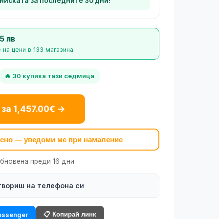
-ниската за последните 30 дни!
5 лв
 на цени в 133 магазина
🔥 30 купиха тази седмица
 за 1,457.00€ →
късно — уведоми ме при намаление
обновена преди 16 дни
твориш на телефона си
📋 Копирай линк
ssenger