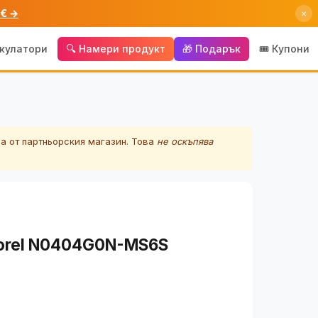
 € →
×
лкулатори
🔍 Намери продукт
🎁 Подарък
🎟️ Купони
а от партньорския магазин. Това
не оскъпява
Borel N0404G0N-MS6S