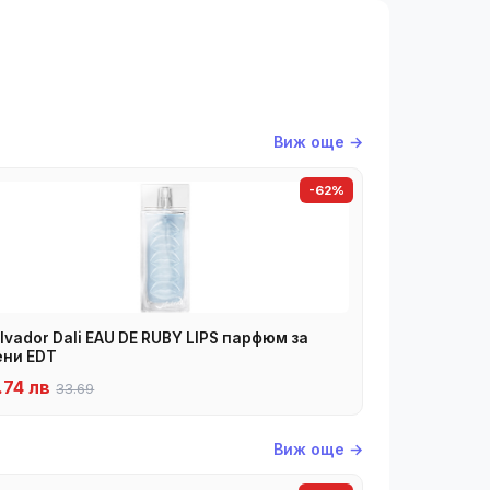
Виж още →
-62%
lvador Dali EAU DE RUBY LIPS парфюм за
ни EDT
.74 лв
33.69
Виж още →