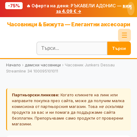
-75%
🔥 Оферта на деня:
РЪКАВЕЛИ АДОНИС —
виж
×
за 4.09 € →
Начало
Часовници & Бижута — Елегантни аксесоари
🔥 Намаления
☰
Блог
Търси
🧮 Калкулатори
Начало
›
дамски часовници
›
Часовник Junkers Dessau
🔍 Намери продукт
Streamline 34 100095101011
🎁 Подарък
🎟️ Купони
Партньорски линкове:
Когато кликнете на линк или
направите покупка през сайта, може да получим малка
комисиона от партньорския магазин. Това
не оскъпява
продукта за вас и ни помага да поддържаме сайта
безплатен. Препоръчваме само продукти от проверени
магазини.