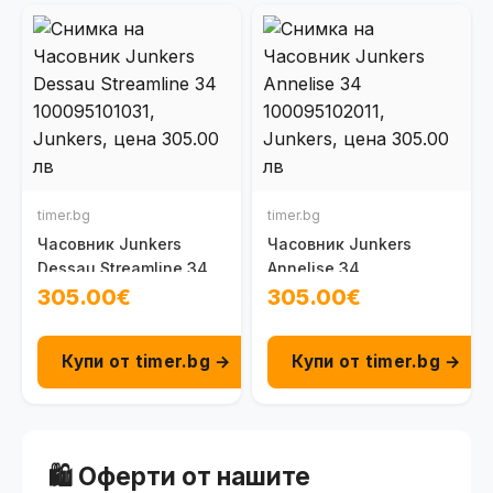
timer.bg
timer.bg
Часовник Junkers
Часовник Junkers
Dessau Streamline 34
Annelise 34
100095101031
100095102011
305.00€
305.00€
Купи от timer.bg →
Купи от timer.bg →
🛍️ Оферти от нашите