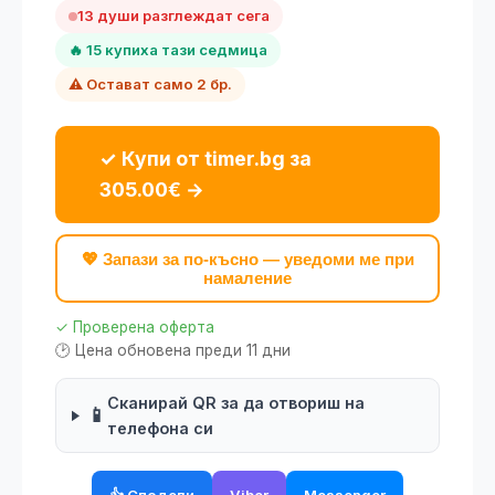
13 души разглеждат сега
🔥 15 купиха тази седмица
⚠️ Остават само 2 бр.
✓ Купи от timer.bg за
305.00€ →
💖 Запази за по-късно — уведоми ме при
намаление
✓ Проверена оферта
🕑 Цена обновена преди 11 дни
Сканирай QR за да отвориш на
📱
телефона си
👍 Сподели
Viber
Messenger