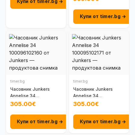
Купи от timer.bg →
Купи от timer.bg →
timer.bg
timer.bg
Часовник Junkers
Часовник Junkers
Annelise 34
Annelise 34
100096102160
100095102171
305.00€
305.00€
Купи от timer.bg →
Купи от timer.bg →