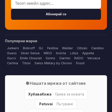
Абонирай се
Популярни марки
Junkers
Bobroff
Gc
Festina
Welder
Citizen
Candino
Guess
Silver Sense
MIDO
Invicta
Lotus
Appella
Gucci
Emile Chouriet
Sonno
Garmin
RADO
Versace
Certina
Titoni
Swiss Military by Chrono
Fossil
🌐 Нашата мрежа от сайтове
ХубаваКожа
· Грижа за кожата
Patuvai
· Пътуване