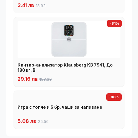
3.41 лв
18.92
-81%
Кантар-анализатор Klausberg KB 7941, До
180 кг, BI
29.16 лв
153.38
-80%
Игра с топче и 6 бр. чаши за напиване
5.08 лв
25.56