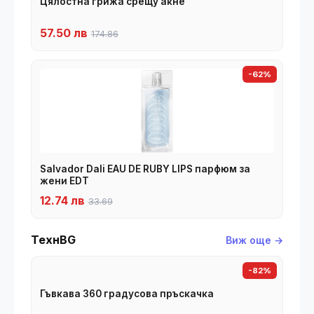
Цялостна грижа срещу акне
57.50 лв
174.86
-62%
Salvador Dali EAU DE RUBY LIPS парфюм за
жени EDT
12.74 лв
33.69
ТехнBG
Виж още →
-82%
Гъвкава 360 градусова пръскачка