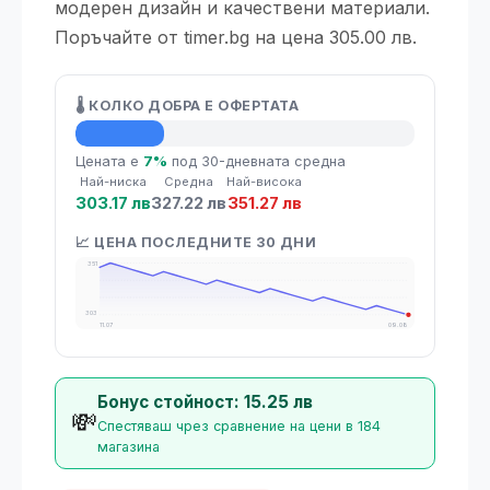
модерен дизайн и качествени материали.
Поръчайте от timer.bg на цена 305.00 лв.
🌡️ КОЛКО ДОБРА Е ОФЕРТАТА
💡 Средна цена
Цената е
7%
под 30-дневната средна
Най-ниска
Средна
Най-висока
303.17 лв
327.22 лв
351.27 лв
📈 ЦЕНА ПОСЛЕДНИТЕ 30 ДНИ
351
303
11.07
09.08
Бонус стойност: 15.25 лв
💸
Спестяваш чрез сравнение на цени в 184
магазина