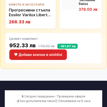
Swiss
БИЖУТА И АКСЕСОАРИ
Military by
379.00 лв
Прогресивни стъкла
Chrono
Essilor Varilux Liberty
SM34081.09
3.0
268.33 лв
Целият комплект:
952.33 лв
1 114.00 лв
-161.67 лв
💗 Добави всички в wishlist
🔒 Сигурно пазаруване
✅ Проверени оферти
💰 Без допълнителни такси
🕒 Обновяване на 6 часа