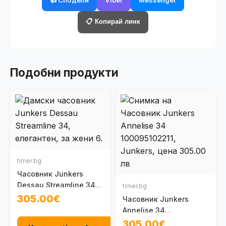
📋 Копирай линк
Подобни продукти
timer.bg
Часовник Junkers
Dessau Streamline 34
timer.bg
100096201031
305.00€
Часовник Junkers
Annelise 34
100095102211
305.00€