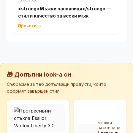
16.06.2026
<strong>Мъжки часовници</strong> —
стил и качество за всеки мъж
Прочети →
🎁 Допълни look-а си
Събрахме за теб допълващи продукти, които
оформят завършен стил.
МЪЖКИ
ЧАСОВНИЦИ
Часовник