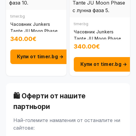
timer.bg
Часовник Junkers
timer.bg
Tante JU Moon Phase
Часовник Junkers
100093301010
340.00€
Tante JU Moon Phase
100093301030
340.00€
Купи от timer.bg →
Купи от timer.bg →
🛍️ Оферти от нашите
партньори
Най-големите намаления от останалите ни
сайтове: