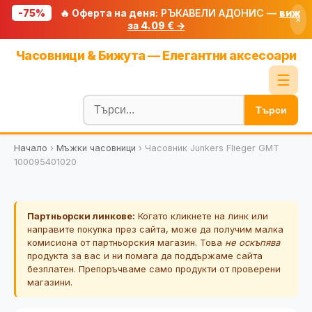
-75%
🔥 Оферта на деня:
РЪКАВЕЛИ АДОНИС —
виж
×
за 4.09 € →
Начало
Часовници & Бижута — Елегантни аксесоари
🔥 Намаления
☰
Блог
Търси
🧮 Калкулатори
Начало
›
Мъжки часовници
›
Часовник Junkers Flieger GMT
🔍 Намери продукт
100095401020
🎁 Подарък
🎟️ Купони
Партньорски линкове:
Когато кликнете на линк или
направите покупка през сайта, може да получим малка
комисиона от партньорския магазин. Това
не оскъпява
продукта за вас и ни помага да поддържаме сайта
безплатен. Препоръчваме само продукти от проверени
магазини.