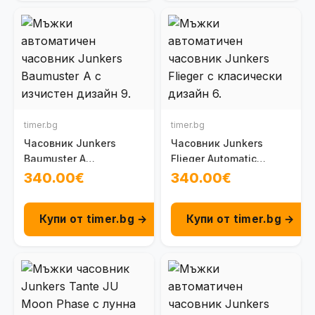
timer.bg
timer.bg
Часовник Junkers
Часовник Junkers
Baumuster A
Flieger Automatic
100095201010
100095201030
340.00€
340.00€
Купи от timer.bg →
Купи от timer.bg →