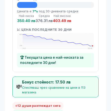
💡 Средна цена
Цената е
7%
под 30-дневната средна
Най-ниска
Средна
Най-висока
350.40 лв
376.31 лв
403.49 лв
📈 ЦЕНА ПОСЛЕДНИТЕ 30 ДНИ
403
350
10.07
08.08
🏆 Текущата цена е най-ниската за
последните 30 дни!
Бонус стойност: 17.50 лв
💸
Спестяваш чрез сравнение на цени в 113
магазина
12 души разглеждат сега