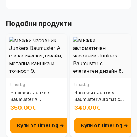
Подобни продукти
timer.bg
timer.bg
Часовник Junkers
Часовник Junkers
Baumuster A
Baumuster Automatic
100092001022
100095201060
350.00€
340.00€
Купи от timer.bg →
Купи от timer.bg →