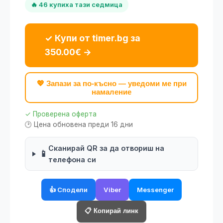
🔥 46 купиха тази седмица
✓ Купи от timer.bg за
350.00€ →
💖 Запази за по-късно — уведоми ме при
намаление
✓ Проверена оферта
🕑 Цена обновена преди 16 дни
Сканирай QR за да отвориш на
📱
телефона си
👍 Сподели
Viber
Messenger
📋 Копирай линк