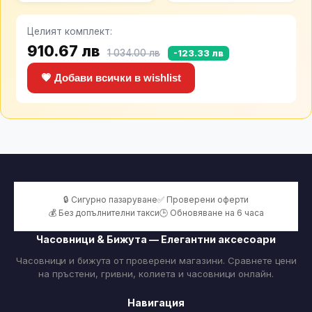
Целият комплект:
910.67 лв
1 034.00 лв
-123.33 лв
💗 Добави всички в wishlist
🔒 Сигурно пазаруване
✅ Проверени оферти
💰 Без допълнителни такси
🕒 Обновяване на 6 часа
Часовници & Бижута — Елегантни аксесоари
Часовници и бижута от проверени магазини. Сравнете цени
на пръстени, гривни, колиета и часовници онлайн.
Навигация