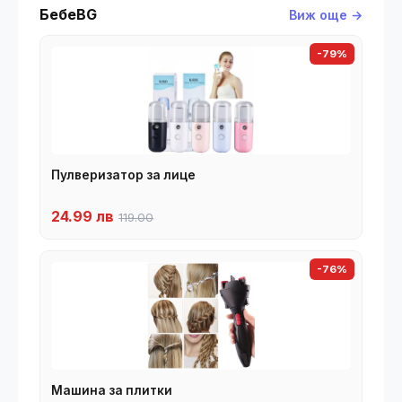
БебеBG
Виж още →
-79%
Пулверизатор за лице
24.99 лв
119.00
-76%
Машина за плитки