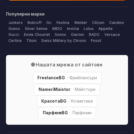
Популярни марки
Junkers
Bobroff
Gc
Festina
Welder
Citizen
Candino
Guess
Silver Sense
MIDO
Invicta
Lotus
Appella
Gucci
Emile Chouriet
Sonno
Garmin
RADO
Versace
Certina
Titoni
Swiss Military by Chrono
Fossil
🌐 Нашата мрежа от сайтове
FreelanceBG
· Фрийлансъри
NameriMaistor
· Майстори
КрасотаBG
· Козметика
ПарфюмBG
· Парфюми