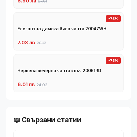
6.90 лв
27.61
-75%
Елегантна дамска бяла чанта 20047WH
7.03 лв
28.12
-75%
Червена вечерна чанта клъч 20061RD
6.01 лв
24.03
📖 Свързани статии