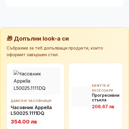
🎁 Допълни look-а си
Събрахме за теб допълващи продукти, които
оформят завършен стил.
БИЖУТА И
АКСЕСОАРИ
Прогресивни
стъкла
ДАМСКИ ЧАСОВНИЦИ
Essilor
206.67 лв
Часовник Appella
Comfort 3.0
L50025.1111DQ
354.00 лв