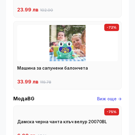
23.99 лв
102.00
-72%
Машина за сапунени балончета
33.99 лв
119.78
МодаBG
Виж още →
-75%
Дамска черна чанта клъч велур 20070BL