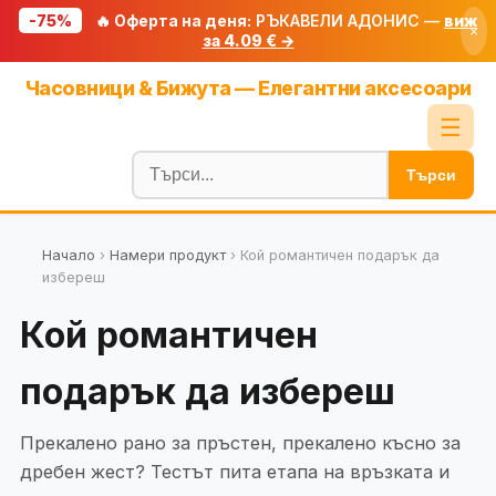
-75%
🔥 Оферта на деня:
РЪКАВЕЛИ АДОНИС —
виж
×
за 4.09 € →
Начало
Часовници & Бижута — Елегантни аксесоари
🔥 Намаления
☰
Блог
Търси
🧮 Калкулатори
🔍 Намери продукт
Начало
›
Намери продукт
›
Кой романтичен подарък да
избереш
🎁 Подарък
Кой романтичен
🎟️ Купони
подарък да избереш
Прекалено рано за пръстен, прекалено късно за
дребен жест? Тестът пита етапа на връзката и