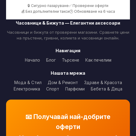
🔒 Сигурно пазаруване
✅ Проверени оферти
💰 Без допълнителни такси
🕒 Обновяване на 6 часа
Часовници & Бижута — Елегантни аксесоари
Часовници и бижута от проверени магазини. Сравнете цени
на пръстени, гривни, колиета и часовници онлайн.
Навигация
Начало
Блог
Търсене
Как печелим
Нашата мрежа
Мода & Стил
Дом & Ремонт
Здраве & Красота
Електроника
Спорт
Парфюми
Бебета & Деца
📧 Получавай най-добрите
оферти