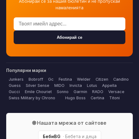
Абонирай се за нашия бюлетин и не пропускай
намаленията
Абонирай се
Популярни марки
Junkers
Bobroff
Gc
Festina
Welder
Citizen
Candino
Guess
Silver Sense
MIDO
Invicta
Lotus
Appella
Gucci
Emile Chouriet
Sonno
Garmin
RADO
Versace
Swiss Military by Chrono
Hugo Boss
Certina
Titoni
🌐 Нашата мрежа от сайтове
БебиBG
· Бебета и деца