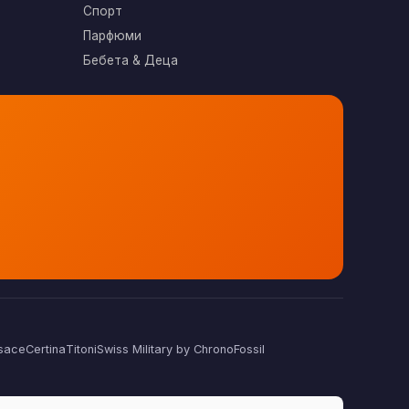
Спорт
Парфюми
Бебета & Деца
sace
Certina
Titoni
Swiss Military by Chrono
Fossil