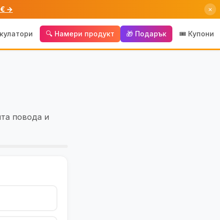
 € →
×
лкулатори
🔍 Намери продукт
🎁 Подарък
🎟️ Купони
ита повода и