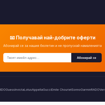
📧 Получавай най-добрите оферти
Абонирай се за нашия бюлетин и не пропускай намаленията
Абонирай се
IDO
Guess
Invicta
Lotus
Appella
Gucci
Emile Chouriet
Sonno
Garmin
RADO
Ver