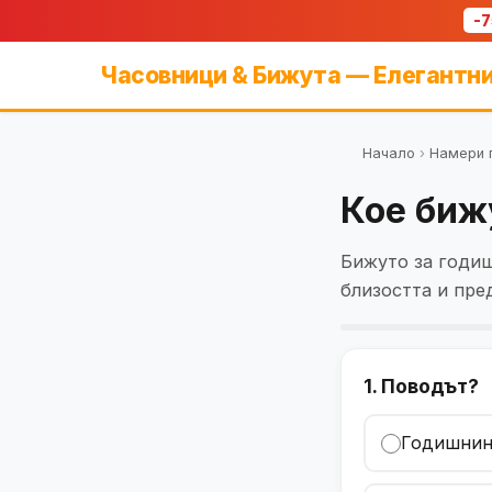
-
Часовници & Бижута — Елегантни
Начало
›
Намери 
Кое биж
Бижуто за годиш
близостта и пре
1. Поводът?
Годишнин