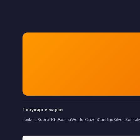
Популярни марки
Junkers
Bobroff
Gc
Festina
Welder
Citizen
Candino
Silver Sense
M