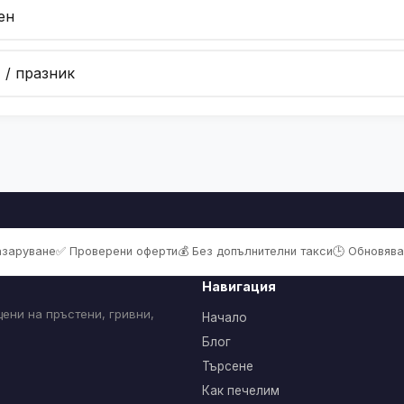
ен
 / празник
пазаруване
✅ Проверени оферти
💰 Без допълнителни такси
🕒 Обновява
Навигация
ени на пръстени, гривни,
Начало
Блог
Търсене
Как печелим