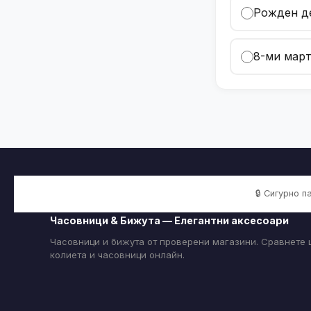
Рожден д
8-ми март
🔒 Сигурно 
Часовници & Бижута — Елегантни аксесоари
Часовници и бижута от проверени магазини. Сравнете ц
колиета и часовници онлайн.