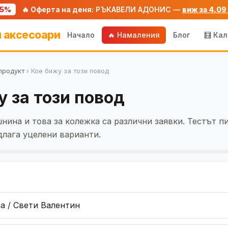
75%
🔥 Оферта на деня:
РЪКАВЕЛИ АДОНИС —
виж за 4.09
 аксесоари
Начало
🔥 Намаления
Блог
🧮 Ка
продукт
›
Кое бижу за този повод
у за този повод
нина и това за колежка са различни заявки. Тестът п
длага уцелени варианти.
а / Свети Валентин