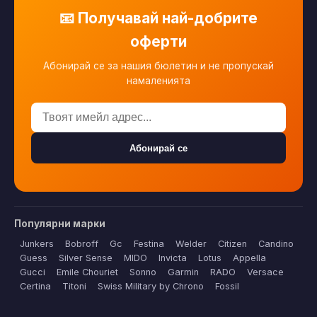
📧 Получавай най-добрите
оферти
Абонирай се за нашия бюлетин и не пропускай
намаленията
Абонирай се
Популярни марки
Junkers
Bobroff
Gc
Festina
Welder
Citizen
Candino
Guess
Silver Sense
MIDO
Invicta
Lotus
Appella
Gucci
Emile Chouriet
Sonno
Garmin
RADO
Versace
Certina
Titoni
Swiss Military by Chrono
Fossil