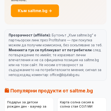
Към saltme.bg →
Прозрачност (affiliate):
Бутонът „Към saltme.bg“ е
партньорски линк през Profitshare — при покупка
можем да получим комисиона, без оскъпяване за теб.
Мненията тук се публикуват от потребители
след
потвърждение по имейл; те изразяват лични
впечатления и не са официална позиция на saltme.bg
или на този сайт. Не носим отговорност за
съдържанието на потребителските мнения; сигнал за
неподходящ коментар: office@bijutabg.eu.
🛍️ Популярни продукти от saltme.bg
Подарък за детски
Карта солна сесия в
рожден ден - ваучер за
солна стая СОЛ МИ
солна стая