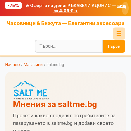
-75%
🔥 Оферта на деня:
РЪКАВЕЛИ АДОНИС —
виж
×
за 4.09 € →
Начало
Часовници & Бижута — Елегантни аксесоари
🔥 Намаления
☰
Блог
Търси
🧮 Калкулатори
Начало
›
Магазини
› saltme.bg
🔍 Намери продукт
🎁 Подарък
🎟️ Купони
Мнения за saltme.bg
Прочети какво споделят потребителите за
пазаруването в saltme.bg и добави своето
мнение.