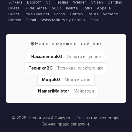
Junkers
Bobroff
Gc
Festina
Welder
Citizen
Candino
Guess
Silver Sense
MIDO
Invicta
Lotus
Appella
Gucci
Emile Chouriet
Sonno
Garmin
RADO
Versace
Certina
Titoni
Swiss Military by Chrono
Fossil
🌐 Нашата мрежа от сайтове
НамаленияBG
· Оферти и купони
ТехникаBG
· Техника и електроника
МодаBG
· Мода и стил
NameriMaistor
· Майстори
© 2026 Часовници & Бижута — Елегантни аксесоари.
Всички права запазени.