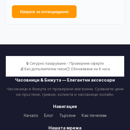
Изпрати за потвърждение
🔒 Сигурно пазаруване
✅ Проверени оферти
💰 Без допълнителни такси
🕒 Обновяване на 6 часа
Часовници & Бижута — Елегантни аксесоари
Часовници и бижута от проверени магазини. Сравнете цени
на пръстени, гривни, колиета и часовници онлайн.
Навигация
Начало
Блог
Търсене
Как печелим
Нашата мрежа