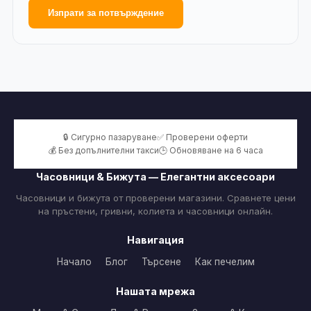
Изпрати за потвърждение
🔒 Сигурно пазаруване
✅ Проверени оферти
💰 Без допълнителни такси
🕒 Обновяване на 6 часа
Часовници & Бижута — Елегантни аксесоари
Часовници и бижута от проверени магазини. Сравнете цени
на пръстени, гривни, колиета и часовници онлайн.
Навигация
Начало
Блог
Търсене
Как печелим
Нашата мрежа