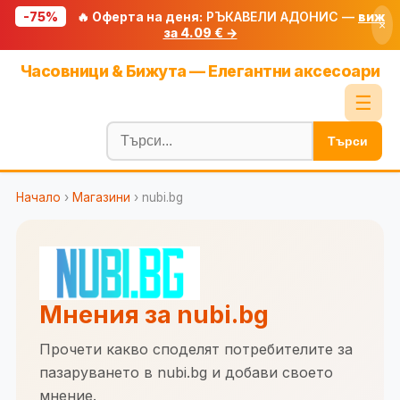
-75%
🔥 Оферта на деня:
РЪКАВЕЛИ АДОНИС —
виж
×
за 4.09 € →
Начало
Часовници & Бижута — Елегантни аксесоари
🔥 Намаления
☰
Блог
Търси
🧮 Калкулатори
Начало
›
Магазини
› nubi.bg
🔍 Намери продукт
🎁 Подарък
🎟️ Купони
Мнения за nubi.bg
Прочети какво споделят потребителите за
пазаруването в nubi.bg и добави своето
мнение.