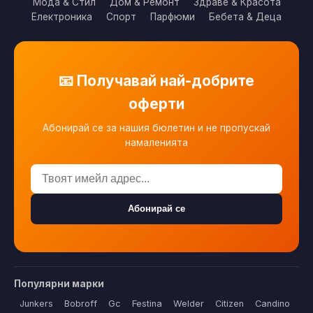
Мода & Стил
Дом & Ремонт
Здраве & Красота
Електроника
Спорт
Парфюми
Бебета & Деца
📧 Получавай най-добрите
оферти
Абонирай се за нашия бюлетин и не пропускай
намаленията
Абонирай се
Популярни марки
Junkers
Bobroff
Gc
Festina
Welder
Citizen
Candino