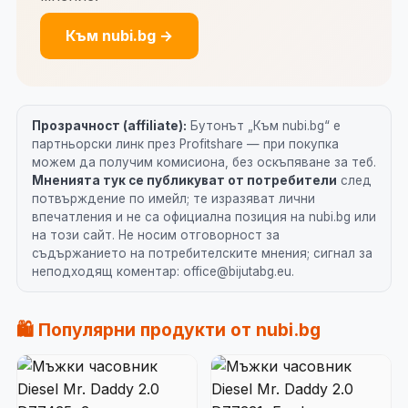
Към nubi.bg →
Прозрачност (affiliate):
Бутонът „Към nubi.bg“ е
партньорски линк през Profitshare — при покупка
можем да получим комисиона, без оскъпяване за теб.
Мненията тук се публикуват от потребители
след
потвърждение по имейл; те изразяват лични
впечатления и не са официална позиция на nubi.bg или
на този сайт. Не носим отговорност за
съдържанието на потребителските мнения; сигнал за
неподходящ коментар: office@bijutabg.eu.
🛍️ Популярни продукти от nubi.bg