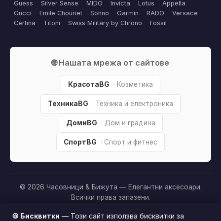
Guess
Silver Sense
MIDO
Invicta
Lotus
Appella
Gucci
Emile Chouriet
Sonno
Garmin
RADO
Versace
Certina
Titoni
Swiss Military by Chrono
Fossil
🌐 Нашата мрежа от сайтове
КрасотаBG
· Козметика
ТехникаBG
· Техника и електроника
ДомиBG
· Дом и градина
СпортBG
· Спорт и фитнес
© 2026 Часовници & Бижута — Елегантни аксесоари.
Всички права запазени.
Партньорско разкриване:
Този сайт е независим и
🍪 Бисквитки
— Този сайт използва бисквитки за