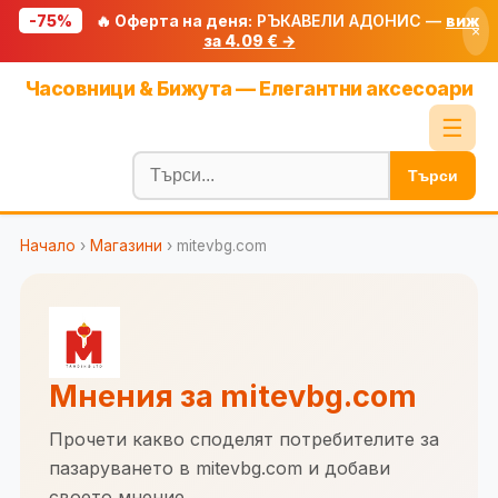
-75%
🔥 Оферта на деня:
РЪКАВЕЛИ АДОНИС —
виж
×
за 4.09 € →
Начало
Часовници & Бижута — Елегантни аксесоари
🔥 Намаления
☰
Блог
Търси
🧮 Калкулатори
Начало
›
Магазини
› mitevbg.com
🔍 Намери продукт
🎁 Подарък
🎟️ Купони
Мнения за mitevbg.com
Прочети какво споделят потребителите за
пазаруването в mitevbg.com и добави
своето мнение.