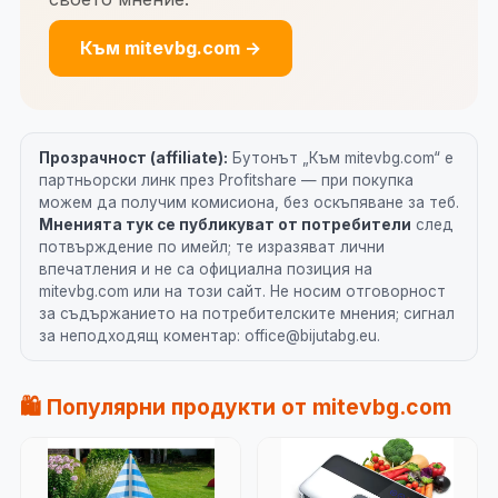
Към mitevbg.com →
Прозрачност (affiliate):
Бутонът „Към mitevbg.com“ е
партньорски линк през Profitshare — при покупка
можем да получим комисиона, без оскъпяване за теб.
Мненията тук се публикуват от потребители
след
потвърждение по имейл; те изразяват лични
впечатления и не са официална позиция на
mitevbg.com или на този сайт. Не носим отговорност
за съдържанието на потребителските мнения; сигнал
за неподходящ коментар: office@bijutabg.eu.
🛍️ Популярни продукти от mitevbg.com