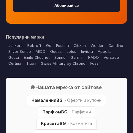
Абонирай се
Популярни марки
Junkers
Bobroff
Gc
Festina
Citizen
Welder
Candino
Silver Sense
MIDO
Guess
Lotus
Invicta
Appella
Gucci
Emile Chouriet
Sonno
Garmin
RADO
Versace
Certina
Titoni
Swiss Military by Chrono
Fossil
🌐 Нашата мрежа от сайтове
НамаленияBG
· Оферти и купони
ПарфюмBG
· Парфюми
КрасотаBG
· Козметика