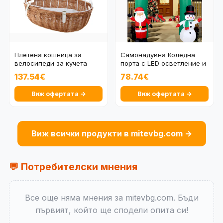
Плетена кошница за
Самонадувна Коледна
велосипеди за кучета
порта с LED осветление и
Aumüller 66/48/44 см
две фигури 240
137.54€
78.74€
Виж офертата →
Виж офертата →
Виж всички продукти в mitevbg.com →
💬 Потребителски мнения
Все още няма мнения за mitevbg.com. Бъди
първият, който ще сподели опита си!