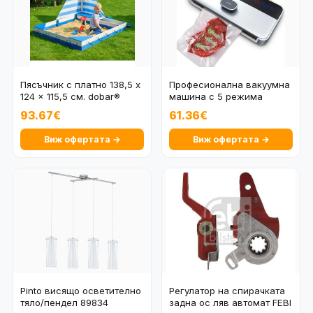
Пясъчник с платно 138,5 x
Професионална вакуумна
124 x 115,5 см. dobar®
машина с 5 режима
CalmDo CD-V-001
93.67€
61.36€
Виж офертата →
Виж офертата →
Pinto висящо осветително
Регулатор на спирачката
тяло/пендел 89834
задна ос ляв автомат FEBI