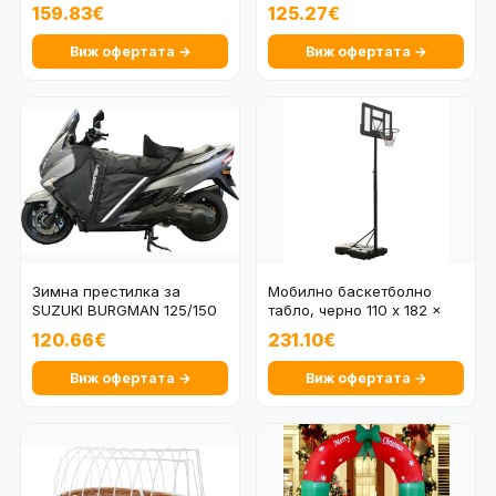
BILSTEIN 3
159.83€
125.27€
Виж офертата →
Виж офертата →
Зимна престилка за
Мобилно баскетболно
SUZUKI BURGMAN 125/150
табло, черно 110 x 182 x
4551B
360 см.
120.66€
231.10€
Виж офертата →
Виж офертата →