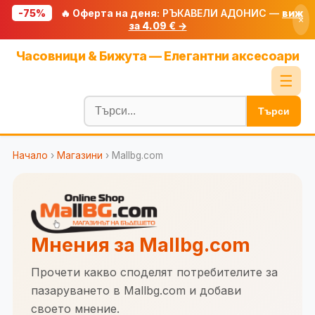
-75%
🔥 Оферта на деня:
РЪКАВЕЛИ АДОНИС —
виж
×
за 4.09 € →
Начало
Часовници & Бижута — Елегантни аксесоари
🔥 Намаления
☰
Блог
Търси
🧮 Калкулатори
Начало
›
Магазини
› Mallbg.com
🔍 Намери продукт
🎁 Подарък
🎟️ Купони
Мнения за Mallbg.com
Прочети какво споделят потребителите за
пазаруването в Mallbg.com и добави
своето мнение.