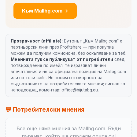
Към Mallbg.com →
Прозрачност (affiliate):
Бутонът „Към Mallbg.com“ е
партньорски линк през Profitshare — при покупка
можем да получим комисиона, без оскъпяване за теб.
Мненията тук се публикуват от потребители
след
потвърждение по имейл; те изразяват лични
впечатления и не са официална позиция на Mallbg.com
или на този сайт. Не носим отговорност за
съдържанието на потребителските мнения; сигнал за
неподходящ коментар: office@bijutabg.eu.
💬 Потребителски мнения
Все още няма мнения за Mallbg.com. Бъди
първият, който ще сподели опита си!