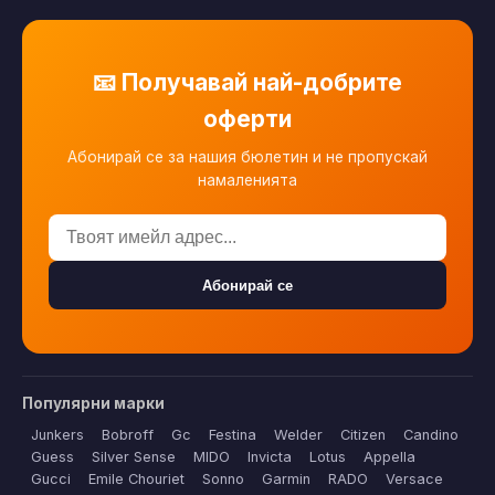
📧 Получавай най-добрите
оферти
Абонирай се за нашия бюлетин и не пропускай
намаленията
Абонирай се
Популярни марки
Junkers
Bobroff
Gc
Festina
Welder
Citizen
Candino
Guess
Silver Sense
MIDO
Invicta
Lotus
Appella
Gucci
Emile Chouriet
Sonno
Garmin
RADO
Versace