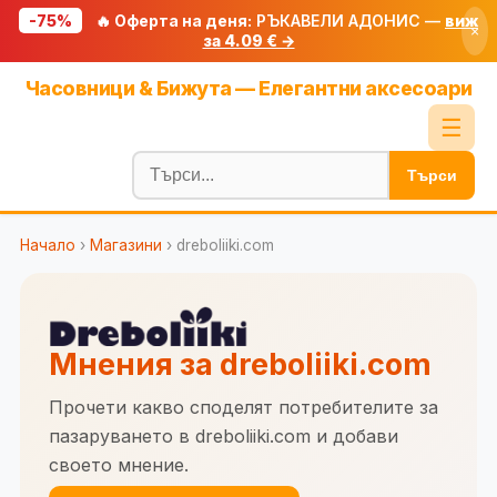
-75%
🔥 Оферта на деня:
РЪКАВЕЛИ АДОНИС —
виж
×
за 4.09 € →
Начало
Часовници & Бижута — Елегантни аксесоари
🔥 Намаления
☰
Блог
Търси
🧮 Калкулатори
Начало
›
Магазини
› dreboliiki.com
🔍 Намери продукт
🎁 Подарък
🎟️ Купони
Мнения за dreboliiki.com
Прочети какво споделят потребителите за
пазаруването в dreboliiki.com и добави
своето мнение.