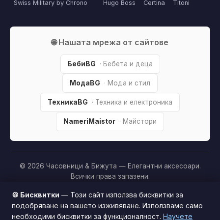
Swiss Military by Chrono
Hugo Boss
Certina
Titoni
🌐 Нашата мрежа от сайтове
БебиBG
· Бебета и деца
МодаBG
· Мода и стил
ТехникаBG
· Техника и електроника
NameriMaistor
· Майстори
© 2026 Часовници & Бижута — Елегантни аксесоари.
Всички права запазени.
Партньорско разкриване:
Този сайт е независим и
🍪 Бисквитки
— Този сайт използва бисквитки за
съдържа партньорски (affiliate) линкове. Когато купите
подобряване на вашето изживяване. Използваме само
продукт през тях, може да получим малка комисиона от
необходими бисквитки за функционалност.
Научете
Този сайт използва бисквитки за по-добро