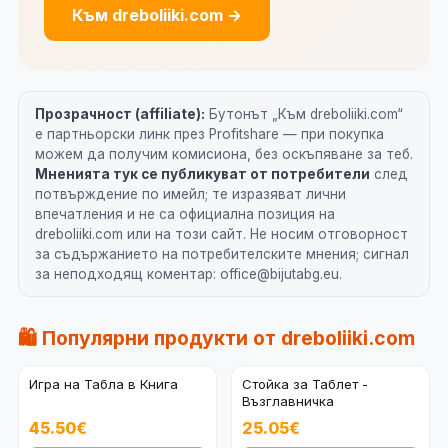
Към dreboliiki.com →
Прозрачност (affiliate):
Бутонът „Към dreboliiki.com“
е партньорски линк през Profitshare — при покупка
можем да получим комисиона, без оскъпяване за теб.
Мненията тук се публикуват от потребители
след
потвърждение по имейл; те изразяват лични
впечатления и не са официална позиция на
dreboliiki.com или на този сайт. Не носим отговорност
за съдържанието на потребителските мнения; сигнал
за неподходящ коментар: office@bijutabg.eu.
🛍️ Популярни продукти от dreboliiki.com
Игра на Табла в Книга
Стойка за Таблет -
Възглавничка
45.50€
25.05€