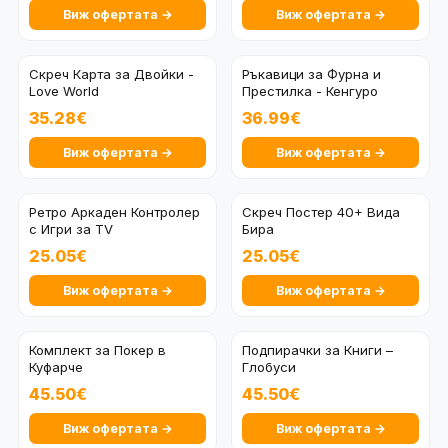
Виж офертата →
Виж офертата →
Скреч Карта за Двойки -
Ръкавици за Фурна и
Love World
Престилка - Кенгуро
35.28€
36.99€
Виж офертата →
Виж офертата →
Ретро Аркаден Контролер
Скреч Постер 40+ Вида
с Игри за TV
Бира
25.05€
25.05€
Виж офертата →
Виж офертата →
Комплект за Покер в
Подпирачки за Книги –
Куфарче
Глобуси
45.50€
45.50€
Виж офертата →
Виж офертата →