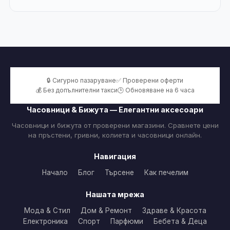
🔒 Сигурно пазаруване
✅ Проверени оферти
💰 Без допълнителни такси
🕒 Обновяване на 6 часа
Часовници & Бижута — Елегантни аксесоари
Часовници и бижута от проверени магазини. Сравнете цени
на пръстени, гривни, колиета и часовници онлайн.
Навигация
Начало
Блог
Търсене
Как печелим
Нашата мрежа
Мода & Стил
Дом & Ремонт
Здраве & Красота
Електроника
Спорт
Парфюми
Бебета & Деца