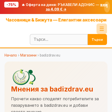
-75%
🔥 Оферта на деня:
РЪКАВЕЛИ АДОНИС —
виж
×
за 4.09 € →
Начало
Часовници & Бижута — Елегантни аксесоари
🔥 Намаления
☰
Блог
Търси
🧮 Калкулатори
Начало
›
Магазини
› badizdrav.eu
🔍 Намери продукт
🎁 Подарък
🎟️ Купони
Мнения за badizdrav.eu
Прочети какво споделят потребителите за
пазаруването в badizdrav.eu и добави
своето мнение.