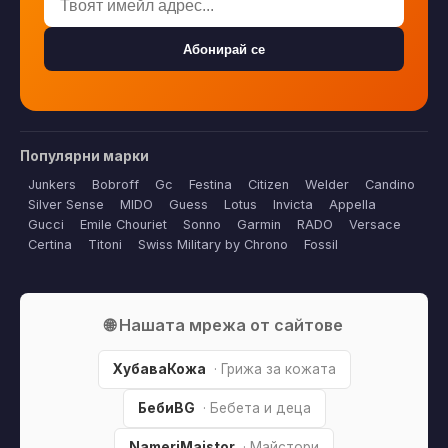
Абонирай се
Популярни марки
Junkers
Bobroff
Gc
Festina
Citizen
Welder
Candino
Silver Sense
MIDO
Guess
Lotus
Invicta
Appella
Gucci
Emile Chouriet
Sonno
Garmin
RADO
Versace
Certina
Titoni
Swiss Military by Chrono
Fossil
🌐 Нашата мрежа от сайтове
ХубаваКожа
· Грижа за кожата
БебиBG
· Бебета и деца
NameriMaistor
· Майстори