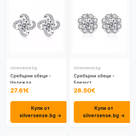
silversense.bg
silversense.bg
Сребърни обеци -
Сребърни обеци -
Надежда
Близост
27.61€
28.50€
Купи от
Купи от
silversense.bg →
silversense.bg →