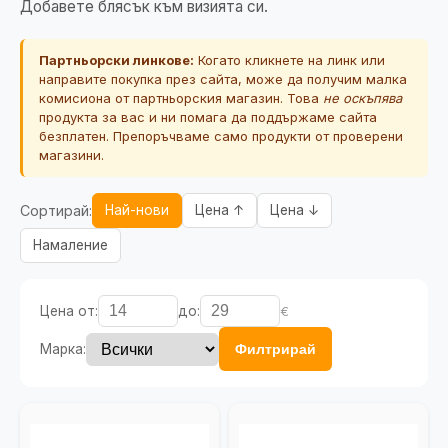
Добавете блясък към визията си.
Партньорски линкове:
Когато кликнете на линк или
направите покупка през сайта, може да получим малка
комисиона от партньорския магазин. Това
не оскъпява
продукта за вас и ни помага да поддържаме сайта
безплатен. Препоръчваме само продукти от проверени
магазини.
Сортирай:
Най-нови
Цена ↑
Цена ↓
Намаление
Цена от:
до:
€
Марка:
Филтрирай