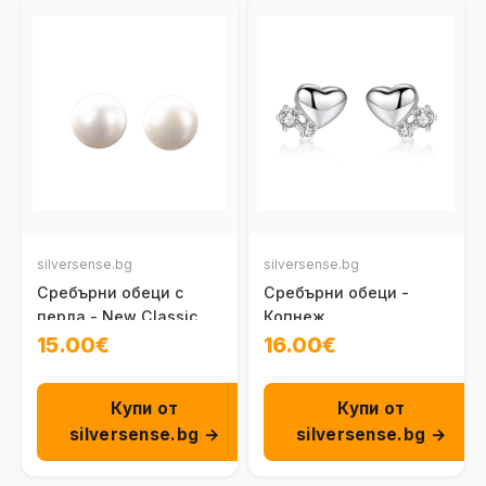
silversense.bg
silversense.bg
Сребърни обеци с
Сребърни обеци -
перла - New Classic
Копнеж
15.00€
16.00€
Купи от
Купи от
silversense.bg →
silversense.bg →