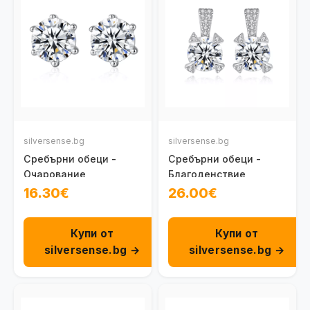
silversense.bg
silversense.bg
Сребърни обеци -
Сребърни обеци -
Очарование
Благоденствие
16.30€
26.00€
Купи от
Купи от
silversense.bg →
silversense.bg →