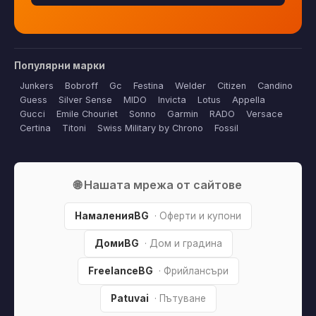
Популярни марки
Junkers
Bobroff
Gc
Festina
Welder
Citizen
Candino
Guess
Silver Sense
MIDO
Invicta
Lotus
Appella
Gucci
Emile Chouriet
Sonno
Garmin
RADO
Versace
Certina
Titoni
Swiss Military by Chrono
Fossil
🌐 Нашата мрежа от сайтове
НамаленияBG
· Оферти и купони
ДомиBG
· Дом и градина
FreelanceBG
· Фрийлансъри
Patuvai
· Пътуване