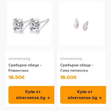
silversense.bg
silversense.bg
Сребърни обеци -
Сребърни обеци -
Романтика
Сива пеперуда
16.50€
16.00€
Купи от
Купи от
silversense.bg →
silversense.bg →