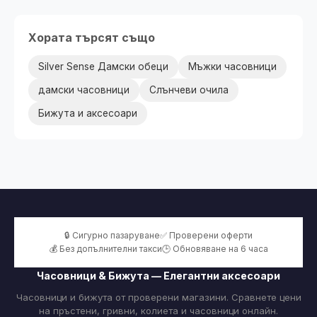
Хората търсят също
Silver Sense Дамски обеци
Мъжки часовници
дамски часовници
Слънчеви очила
Бижута и аксесоари
🔒 Сигурно пазаруване
✅ Проверени оферти
💰 Без допълнителни такси
🕒 Обновяване на 6 часа
Часовници & Бижута — Елегантни аксесоари
Часовници и бижута от проверени магазини. Сравнете цени
на пръстени, гривни, колиета и часовници онлайн.