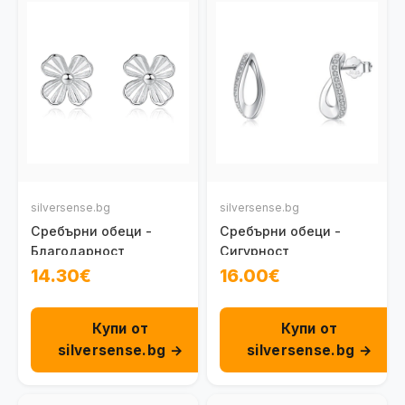
silversense.bg
silversense.bg
Сребърни обеци -
Сребърни обеци -
Благодарност
Сигурност
14.30€
16.00€
Купи от
Купи от
silversense.bg →
silversense.bg →