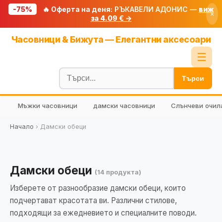
-75%
🔥 Оферта на деня:
РЪКАВЕЛИ АДОНИС —
виж
×
за 4.09 € →
Начало
Часовници & Бижута — Елегантни аксесоари
🔥 Намаления
☰
Блог
Търси
🧮 Калкулатори
Мъжки часовници
дамски часовници
Слънчеви очил
🔍 Намери продукт
🎁 Подарък
Начало
›
Дамски обеци
🎟️ Купони
Дамски обеци
(14 продукта)
Изберете от разнообразие дамски обеци, които
подчертават красотата ви. Различни стилове,
подходящи за ежедневието и специалните поводи.