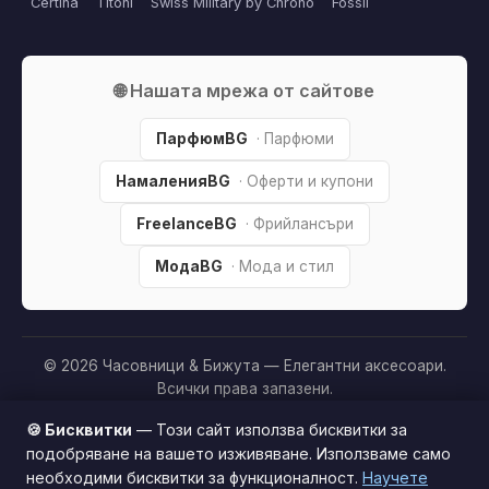
Certina
Titoni
Swiss Military by Chrono
Fossil
🌐 Нашата мрежа от сайтове
ПарфюмBG
· Парфюми
НамаленияBG
· Оферти и купони
FreelanceBG
· Фрийлансъри
МодаBG
· Мода и стил
© 2026 Часовници & Бижута — Елегантни аксесоари.
Всички права запазени.
Партньорско разкриване:
Този сайт е независим и
🍪 Бисквитки
— Този сайт използва бисквитки за
съдържа партньорски (affiliate) линкове. Когато купите
подобряване на вашето изживяване. Използваме само
продукт през тях, може да получим малка комисиона от
необходими бисквитки за функционалност.
Научете
Този сайт използва бисквитки за по-добро