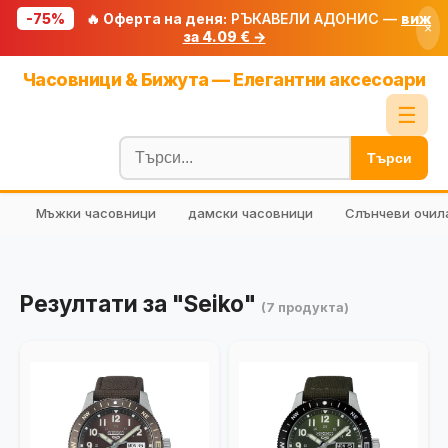
-75%
🔥 Оферта на деня:
РЪКАВЕЛИ АДОНИС —
виж
×
за 4.09 € →
Начало
Часовници & Бижута — Елегантни аксесоари
🔥 Намаления
☰
Блог
Търси
🧮 Калкулатори
Мъжки часовници
дамски часовници
Слънчеви очил
🔍 Намери продукт
🎁 Подарък
🎟️ Купони
Резултати за "Seiko"
(7 продукта)