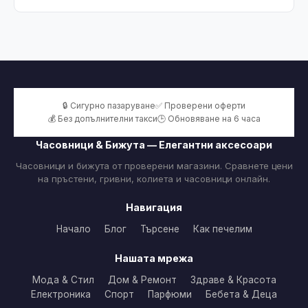
🔒 Сигурно пазаруване
✅ Проверени оферти
💰 Без допълнителни такси
🕒 Обновяване на 6 часа
Часовници & Бижута — Елегантни аксесоари
Часовници и бижута от проверени магазини. Сравнете цени
на пръстени, гривни, колиета и часовници онлайн.
Навигация
Начало
Блог
Търсене
Как печелим
Нашата мрежа
Мода & Стил
Дом & Ремонт
Здраве & Красота
Електроника
Спорт
Парфюми
Бебета & Деца