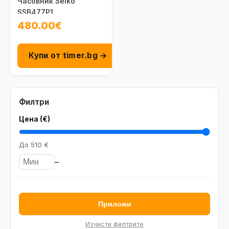
Часовник Seiko
SSB477P1
480.00€
Купи от timer.bg →
Филтри
Цена (€)
До
510 €
–
Приложи
Изчисти филтрите