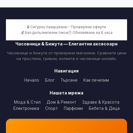
🔒 Сигурно пазаруване
✅ Проверени оферти
💰 Без допълнителни такси
🕒 Обновяване на 6 часа
Часовници & Бижута — Елегантни аксесоари
Часовници и бижута от проверени магазини. Сравнете цени
на пръстени, гривни, колиета и часовници онлайн.
Навигация
Начало
Блог
Търсене
Как печелим
Нашата мрежа
Мода & Стил
Дом & Ремонт
Здраве & Красота
Електроника
Спорт
Парфюми
Бебета & Деца