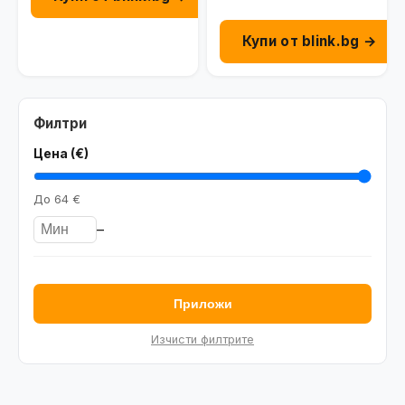
г.
Купи от blink.bg →
Филтри
Цена (€)
До
64 €
–
Приложи
Изчисти филтрите