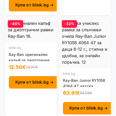
Купи от blink.bg →
-46%
-32%
blink.bg
Ray-Ban оригинален
калъф за диоптрични
рамки
12.50€
23.00€
blink.bg
Ray-Ban Junior RY1058
Купи от blink.bg →
4064 47 детска
унисекс рамка за 8-
63.91€
94.59€
12г.
Купи от blink.bg →