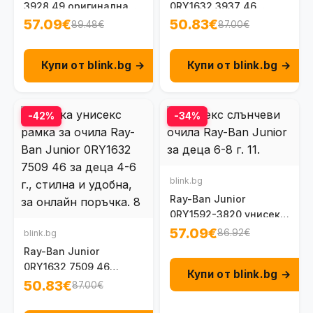
3928 49 оригинална
0RY1632 3937 46
детска рамка за очила
детска унисекс рамка
57.09€
50.83€
89.48€
87.00€
8-10 г.
за очила 4 - 6 г.
Купи от blink.bg →
Купи от blink.bg →
-42%
-34%
blink.bg
Ray-Ban Junior
0RY1592-3820 унисекс
6-8 г.
57.09€
86.92€
blink.bg
Ray-Ban Junior
0RY1632 7509 46
Купи от blink.bg →
детска унисекс рамка
50.83€
87.00€
за очила 4 - 6 г.