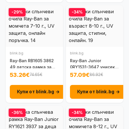
-29%
-34%
blink.bg
blink.bg
Ray-Ban RB1605 3862
Ray-Ban Junior
49 детска рамка за
0RY1531-3647 унисекс
очила за момче 7 - 10
8-10 г.
53.26€
57.09€
74.65€
86.92€
г.
Купи от blink.bg →
Купи от blink.bg →
-36%
-34%