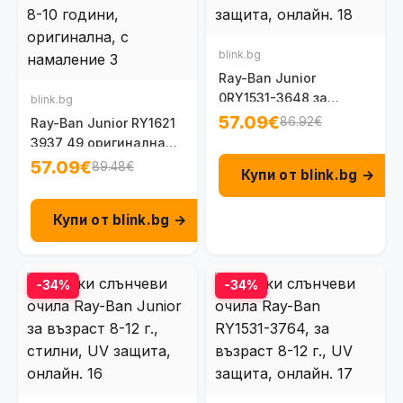
blink.bg
Ray-Ban Junior
0RY1531-3648 за
blink.bg
момиче 8-12 г.
57.09€
86.92€
Ray-Ban Junior RY1621
3937 49 оригинална
детска рамка за очила
57.09€
89.48€
Купи от blink.bg →
8-10 г.
Купи от blink.bg →
-34%
-34%