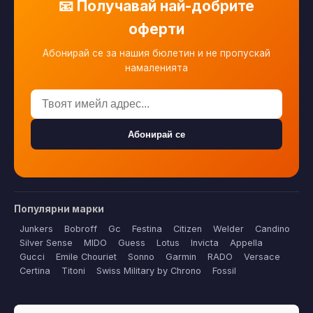
📧 Получавай най-добрите
оферти
Абонирай се за нашия бюлетин и не пропускай
намаленията
Абонирай се
Популярни марки
Junkers
Bobroff
Gc
Festina
Citizen
Welder
Candino
Silver Sense
MIDO
Guess
Lotus
Invicta
Appella
Gucci
Emile Chouriet
Sonno
Garmin
RADO
Versace
Certina
Titoni
Swiss Military by Chrono
Fossil