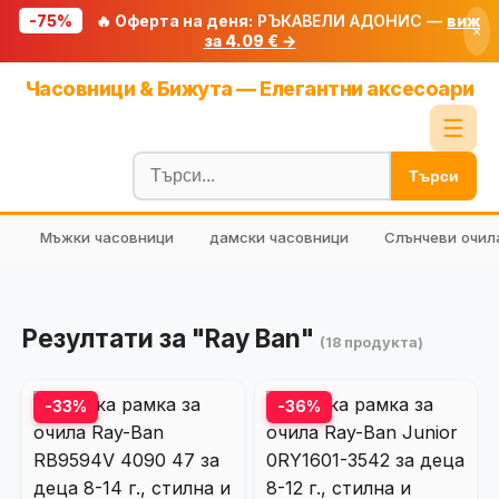
-75%
🔥 Оферта на деня:
РЪКАВЕЛИ АДОНИС —
виж
×
за 4.09 € →
Начало
Часовници & Бижута — Елегантни аксесоари
🔥 Намаления
☰
Блог
Търси
🧮 Калкулатори
Мъжки часовници
дамски часовници
Слънчеви очил
🔍 Намери продукт
🎁 Подарък
🎟️ Купони
Резултати за "Ray Ban"
(18 продукта)
-33%
-36%