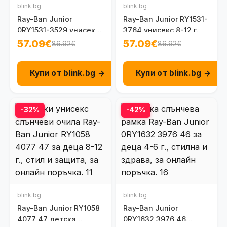
blink.bg
blink.bg
Ray-Ban Junior
Ray-Ban Junior RY1531-
0RY1531-3529 унисекс
3764 унисекс 8-12 г.
8-12 г.
57.09€
57.09€
86.92€
86.92€
Купи от blink.bg →
Купи от blink.bg →
-32%
-42%
blink.bg
blink.bg
Ray-Ban Junior RY1058
Ray-Ban Junior
4077 47 детска
0RY1632 3976 46