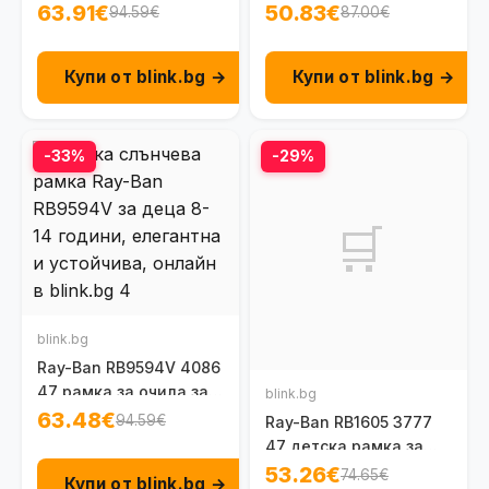
унисекс рамка за 8-
рамка за очила от 4
63.91€
50.83€
94.59€
87.00€
12г.
до 6 г.
Купи от blink.bg →
Купи от blink.bg →
-33%
-29%
🛒
blink.bg
Ray-Ban RB9594V 4086
47 рамка за очила за
blink.bg
деца на 8 - 14 г.
63.48€
94.59€
Ray-Ban RB1605 3777
47 детска рамка за
очила за момиче 8 - 12
53.26€
74.65€
Купи от blink.bg →