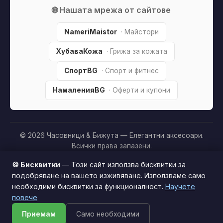
🌐 Нашата мрежа от сайтове
NameriMaistor
· Майстори
ХубаваКожа
· Грижа за кожата
СпортBG
· Спорт и фитнес
НамаленияBG
· Оферти и купони
© 2026 Часовници & Бижута — Елегантни аксесоари.
Всички права запазени.
Партньорско разкриване:
Този сайт е независим и
🍪 Бисквитки
— Този сайт използва бисквитки за
съдържа партньорски (affiliate) линкове. Когато купите
подобряване на вашето изживяване. Използваме само
продукт през тях, може да получим малка комисиона от
необходими бисквитки за функционалност.
Научете
Този сайт използва бисквитки за по-добро
магазина —
без
това да оскъпява покупката за вас. Това
повече
потребителско изживяване.
Научи повече
ни помага да поддържаме сайта безплатен.
Как
Приемам
Само необходими
Приемам
печелим »