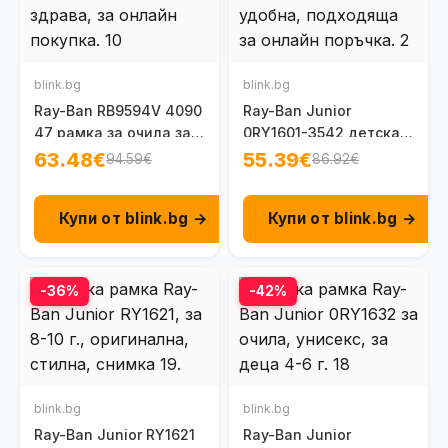
blink.bg
blink.bg
Ray-Ban RB9594V 4090
Ray-Ban Junior
47 рамка за очила за
0RY1601-3542 детска
деца на 8 - 14 г.
рамка за очила 8-12 г.
63.48€
55.39€
94.59€
86.92€
Купи от blink.bg →
Купи от blink.bg →
-36%
-42%
blink.bg
blink.bg
Ray-Ban Junior RY1621
Ray-Ban Junior