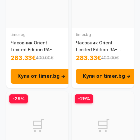
timer.bg
timer.bg
Часовник Orient
Часовник Orient
Limited Edition RA-
Limited Edition RA-
AC0R07P
AC0R06L
283.33€
283.33€
400.00€
400.00€
Купи от timer.bg →
Купи от timer.bg →
-29%
-29%
🛒
🛒