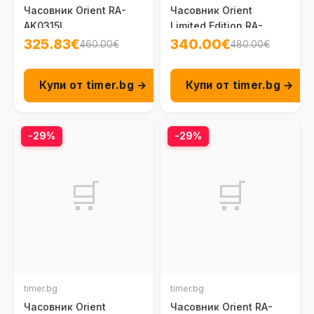
Часовник Orient RA-
Часовник Orient
AK0315L
Limited Edition RA-
AK0316L
325.83€
340.00€
460.00€
480.00€
Купи от timer.bg →
Купи от timer.bg →
-29%
-29%
🛒
🛒
timer.bg
timer.bg
Часовник Orient
Часовник Orient RA-