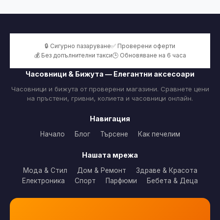
🔒 Сигурно пазаруване
✅ Проверени оферти
💰 Без допълнителни такси
🕒 Обновяване на 6 часа
Часовници & Бижута — Елегантни аксесоари
Часовници и бижута от проверени магазини. Сравнете цени
на пръстени, гривни, колиета и часовници онлайн.
Навигация
Начало
Блог
Търсене
Как печелим
Нашата мрежа
Мода & Стил
Дом & Ремонт
Здраве & Красота
Електроника
Спорт
Парфюми
Бебета & Деца