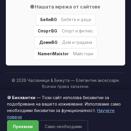
🌐 Нашата мрежа от сайтове
БебиBG
· Бебета и деца
СпортBG
· Спорт и фитнес
ДомиBG
· Дом и градина
NameriMaistor
· Майстори
© 2026 Часовници & Бижута — Елегантни аксесоари.
Всички права запазени.
Партньорско разкриване:
Този сайт е независим и
🍪 Бисквитки
— Този сайт използва бисквитки за
съдържа партньорски (affiliate) линкове. Когато купите
подобряване на вашето изживяване. Използваме само
продукт през тях, може да получим малка комисиона от
необходими бисквитки за функционалност.
Научете
Този сайт използва бисквитки за по-добро
магазина —
без
това да оскъпява покупката за вас. Това
повече
потребителско изживяване.
Научи повече
ни помага да поддържаме сайта безплатен.
Как
Приемам
Само необходими
Приемам
печелим »