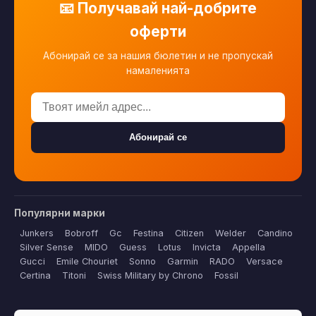
📧 Получавай най-добрите
оферти
Абонирай се за нашия бюлетин и не пропускай
намаленията
Абонирай се
Популярни марки
Junkers
Bobroff
Gc
Festina
Citizen
Welder
Candino
Silver Sense
MIDO
Guess
Lotus
Invicta
Appella
Gucci
Emile Chouriet
Sonno
Garmin
RADO
Versace
Certina
Titoni
Swiss Military by Chrono
Fossil