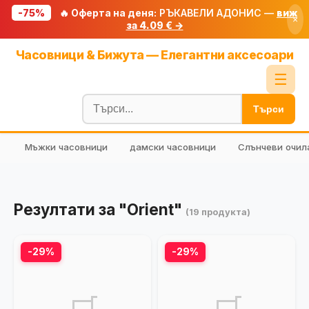
-75%
🔥 Оферта на деня:
РЪКАВЕЛИ АДОНИС —
виж
×
за 4.09 € →
Начало
Часовници & Бижута — Елегантни аксесоари
🔥 Намаления
☰
Блог
Търси
🧮 Калкулатори
Мъжки часовници
дамски часовници
Слънчеви очил
🔍 Намери продукт
🎁 Подарък
🎟️ Купони
Резултати за "Orient"
(19 продукта)
-29%
-29%