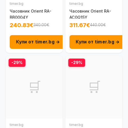
timer.bg
timer.bg
Часовник Orient RA-
Часовник Orient RA-
BB0004Y
AC0Q15Y
240.83€
311.67€
340.00€
440.00€
Купи от timer.bg →
Купи от timer.bg →
-29%
-29%
🛒
🛒
timer.bg
timer.bg