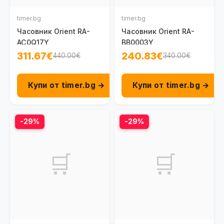
timer.bg
timer.bg
Часовник Orient RA-
Часовник Orient RA-
AC0Q17Y
BB0003Y
311.67€
240.83€
440.00€
340.00€
Купи от timer.bg →
Купи от timer.bg →
-29%
-29%
🛒
🛒