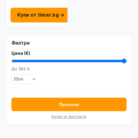
Купи от timer.bg →
Филтри
Цена (€)
До
362 €
–
Приложи
Изчисти филтрите