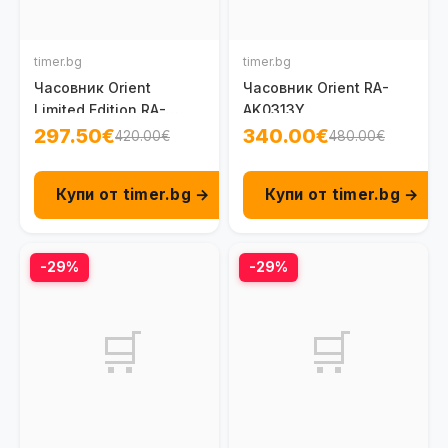
timer.bg
timer.bg
Часовник Orient
Часовник Orient RA-
Limited Edition RA-
AK0313Y
AC0R09L
297.50€
340.00€
420.00€
480.00€
Купи от timer.bg →
Купи от timer.bg →
-29%
-29%
🛒
🛒