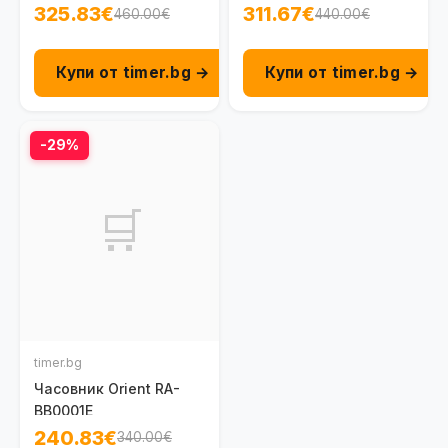
325.83€
311.67€
460.00€
440.00€
Купи от timer.bg →
Купи от timer.bg →
-29%
🛒
timer.bg
Часовник Orient RA-
BB0001E
240.83€
340.00€