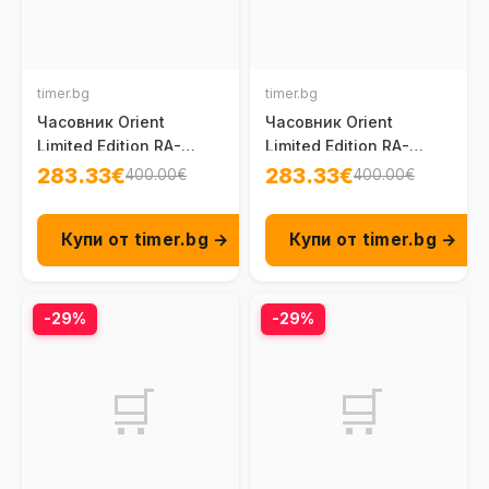
timer.bg
timer.bg
Часовник Orient
Часовник Orient
Limited Edition RA-
Limited Edition RA-
AC0R05E
AC0R08Y
283.33€
283.33€
400.00€
400.00€
Купи от timer.bg →
Купи от timer.bg →
-29%
-29%
🛒
🛒