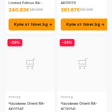
Limited Edition RA-
AK0312S
BB0006N
240.83€
361.67€
340.00€
510.00€
Купи от timer.bg →
Купи от timer.bg →
-29%
-29%
🛒
🛒
timer.bg
timer.bg
Часовник Orient RA-
Часовник Orient RA-
AK0314E
AC0Q14L