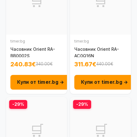
🛒
🛒
timer.bg
timer.bg
Часовник Orient RA-
Часовник Orient RA-
BB0002S
AC0Q16N
240.83€
311.67€
340.00€
440.00€
Купи от timer.bg →
Купи от timer.bg →
-29%
-29%
🛒
🛒