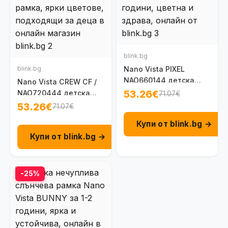
blink.bg
blink.bg
Nano Vista PIXEL
NAO660144 детска
Nano Vista CREW CF /
нечуплива рамка за
53.26€
NAO720444 детска
71.07€
момиче 6-8 г.
нечуплива рамка 6-8 г.
53.26€
71.07€
Купи от blink.bg →
Купи от blink.bg →
-25%