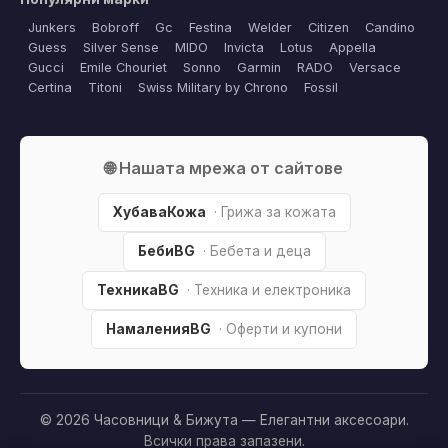
Junkers
Bobroff
Gc
Festina
Welder
Citizen
Candino
Guess
Silver Sense
MIDO
Invicta
Lotus
Appella
Gucci
Emile Chouriet
Sonno
Garmin
RADO
Versace
Certina
Titoni
Swiss Military by Chrono
Fossil
🌐 Нашата мрежа от сайтове
ХубаваКожа
· Грижа за кожата
БебиBG
· Бебета и деца
ТехникаBG
· Техника и електроника
НамаленияBG
· Оферти и купони
© 2026 Часовници & Бижута — Елегантни аксесоари.
Всички права запазени.