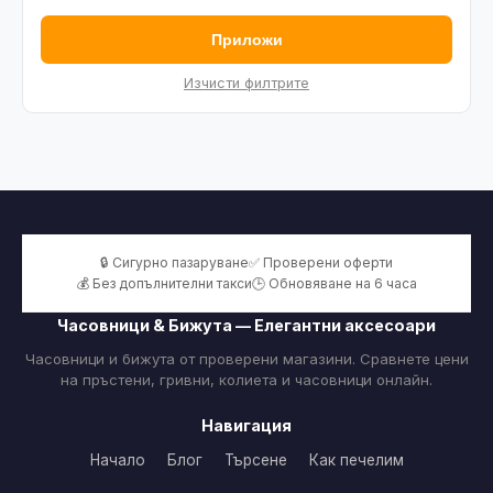
Приложи
Изчисти филтрите
🔒 Сигурно пазаруване
✅ Проверени оферти
💰 Без допълнителни такси
🕒 Обновяване на 6 часа
Часовници & Бижута — Елегантни аксесоари
Часовници и бижута от проверени магазини. Сравнете цени
на пръстени, гривни, колиета и часовници онлайн.
Навигация
Начало
Блог
Търсене
Как печелим