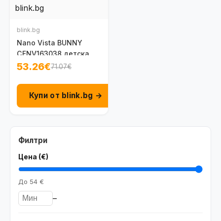
blink.bg
Nano Vista BUNNY
CFNV163038 детска
нечуплива рамка за
53.26€
71.07€
момче 1-2 г.
Купи от blink.bg →
Филтри
Цена (€)
До
54 €
–