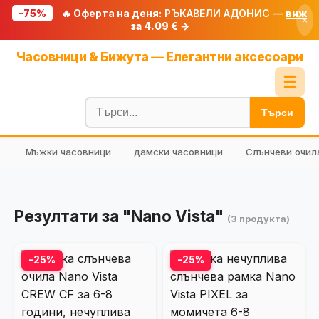
-75%
🔥 Оферта на деня:
РЪКАВЕЛИ АДОНИС —
виж
×
за 4.09 € →
Начало
Часовници & Бижута — Елегантни аксесоари
🔥 Намаления
☰
Блог
Търси
🧮 Калкулатори
Мъжки часовници
дамски часовници
Слънчеви очил
🔍 Намери продукт
🎁 Подарък
🎟️ Купони
Резултати за "Nano Vista"
(3 продукта)
-25%
-25%