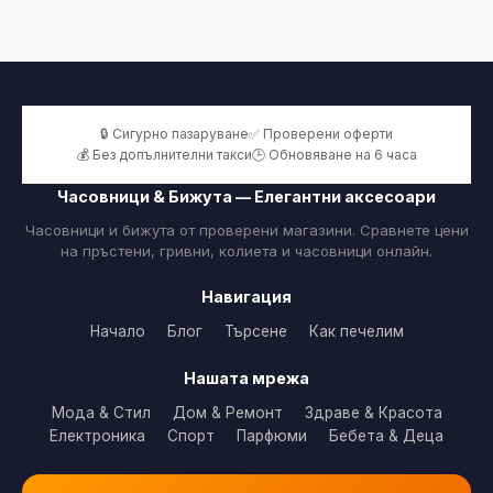
🔒 Сигурно пазаруване
✅ Проверени оферти
💰 Без допълнителни такси
🕒 Обновяване на 6 часа
Часовници & Бижута — Елегантни аксесоари
Часовници и бижута от проверени магазини. Сравнете цени
на пръстени, гривни, колиета и часовници онлайн.
Навигация
Начало
Блог
Търсене
Как печелим
Нашата мрежа
Мода & Стил
Дом & Ремонт
Здраве & Красота
Електроника
Спорт
Парфюми
Бебета & Деца