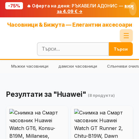
-75%
🔥 Оферта на деня:
РЪКАВЕЛИ АДОНИС —
виж
×
за 4.09 € →
Начало
Часовници & Бижута — Елегантни аксесоари
🔥 Намаления
☰
Блог
Търси
🧮 Калкулатори
Мъжки часовници
дамски часовници
Слънчеви очил
🔍 Намери продукт
🎁 Подарък
🎟️ Купони
Резултати за "Huawei"
(8 продукта)