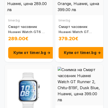
timer.bg
timer.bg
Смарт часовник
Смарт часовник
Huawei Watch GT6,
Huawei Watch GT
Konsu-B19M, Millanese
Runner 2, Chitu-B19W,
289.00€
379.20€
Dawn Orange
Купи от timer.bg →
Купи от timer.bg →