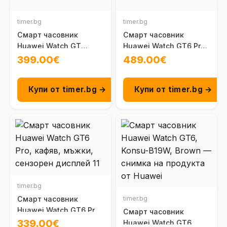
timer.bg
timer.bg
Смарт часовник
Смарт часовник
Huawei Watch GT
Huawei Watch GT6 Pro,
Runner 2, Chitu-B19FB,
Atum-B29M, Titanium
399.00€
489.00€
Midnight Black
Купи от timer.bg →
Купи от timer.bg →
timer.bg
Смарт часовник
timer.bg
Huawei Watch GT6 Pro,
Смарт часовник
Atum-B29W, Brown
339.00€
Huawei Watch GT6,