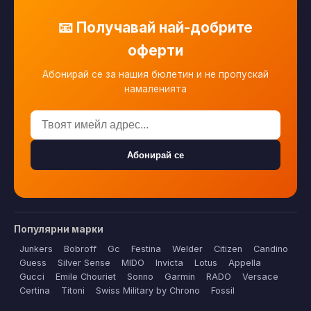
📧 Получавай най-добрите
оферти
Абонирай се за нашия бюлетин и не пропускай
намаленията
Абонирай се
Популярни марки
Junkers
Bobroff
Gc
Festina
Welder
Citizen
Candino
Guess
Silver Sense
MIDO
Invicta
Lotus
Appella
Gucci
Emile Chouriet
Sonno
Garmin
RADO
Versace
Certina
Titoni
Swiss Military by Chrono
Fossil