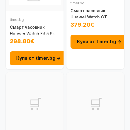
timer.bg
Смарт часовник
Huawei Watch GT
timer.bg
Runner 2, Chitu-B19F,
379.20€
Смарт часовник
Dusk Blue
Huawei Watch Fit 5 Pro,
Niki-B29FS, White
298.80€
Купи от timer.bg →
Купи от timer.bg →
🛒
🛒