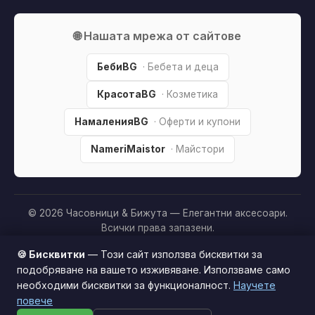
🌐 Нашата мрежа от сайтове
БебиBG
· Бебета и деца
КрасотаBG
· Козметика
НамаленияBG
· Оферти и купони
NameriMaistor
· Майстори
© 2026 Часовници & Бижута — Елегантни аксесоари.
Всички права запазени.
Партньорско разкриване:
Този сайт е независим и
🍪 Бисквитки
— Този сайт използва бисквитки за
съдържа партньорски (affiliate) линкове. Когато купите
подобряване на вашето изживяване. Използваме само
продукт през тях, може да получим малка комисиона от
необходими бисквитки за функционалност.
Научете
Този сайт използва бисквитки за по-добро
магазина —
без
това да оскъпява покупката за вас. Това
повече
потребителско изживяване.
Научи повече
ни помага да поддържаме сайта безплатен.
Как