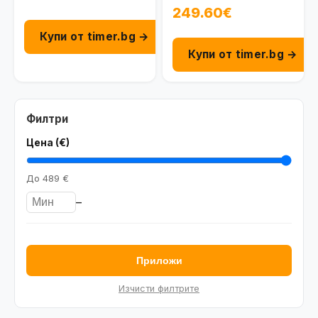
Konsu-B19W, Brown
249.60€
Купи от timer.bg →
Купи от timer.bg →
Филтри
Цена (€)
До
489 €
–
Приложи
Изчисти филтрите