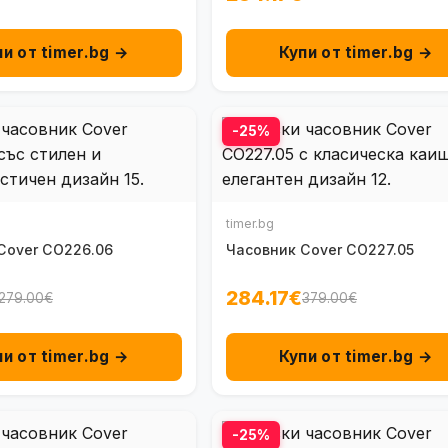
пи от timer.bg →
Купи от timer.bg →
-25%
timer.bg
Cover CO226.06
Часовник Cover CO227.05
284.17€
279.00€
379.00€
пи от timer.bg →
Купи от timer.bg →
-25%