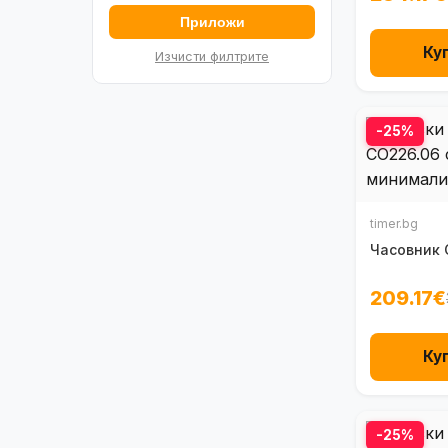
Приложи
Ку
Изчисти филтрите
-25%
timer.bg
Часовник 
209.17€
Ку
-25%