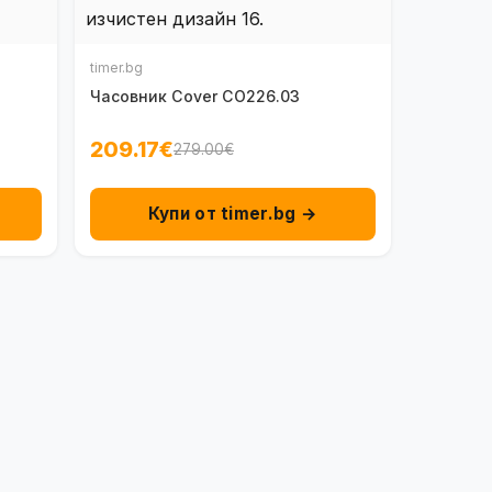
timer.bg
Часовник Cover CO226.03
209.17€
279.00€
Купи от timer.bg →