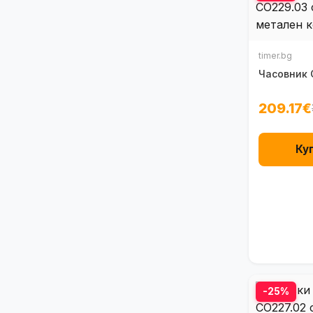
timer.bg
Часовник 
209.17€
Ку
-25%