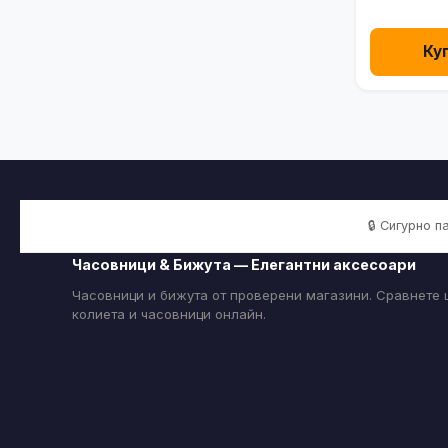
Ку
🔒 Сигурно 
Часовници & Бижута — Елегантни аксесоари
Часовници и бижута от проверени магазини. Сравнете ц
колиета и часовници онлайн.