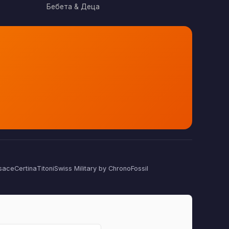
Бебета & Деца
sace
Certina
Titoni
Swiss Military by Chrono
Fossil