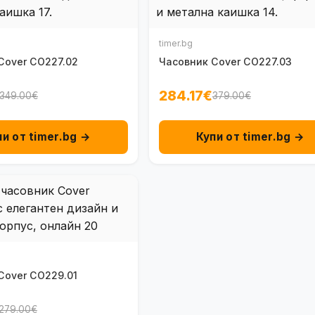
timer.bg
Cover CO227.02
Часовник Cover CO227.03
284.17€
349.00€
379.00€
пи от timer.bg →
Купи от timer.bg →
Cover CO229.01
279.00€