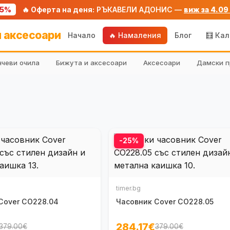
75%
🔥 Оферта на деня:
РЪКАВЕЛИ АДОНИС —
виж за 4.09
 аксесоари
Начало
🔥 Намаления
Блог
🧮 Ка
чеви очила
Бижута и аксесоари
Аксесоари
Дамски п
-25%
timer.bg
Cover CO228.04
Часовник Cover CO228.05
284.17€
379.00€
379.00€