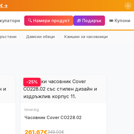
 € →
×
лкулатори
🔍 Намери продукт
🎁 Подарък
🎟️ Купони
ръстени
Дамски обеци
Каишки за часовници
-25%
timer.bg
Часовник Cover CO228.02
261.67€
349.00€