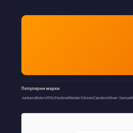
Популярни марки
Junkers
Bobroff
Gc
Festina
Welder
Citizen
Candino
Silver Sense
M