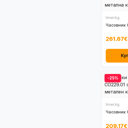
timer.bg
Часовник 
261.67€
Ку
-25%
timer.bg
Часовник 
209.17€