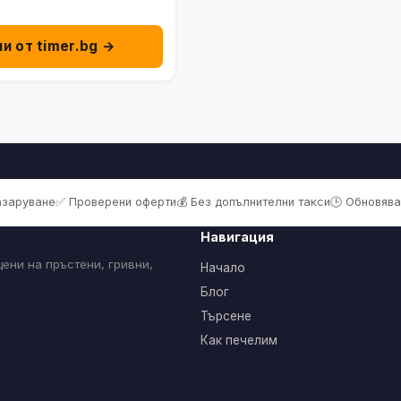
пи от timer.bg →
пазаруване
✅ Проверени оферти
💰 Без допълнителни такси
🕒 Обновява
Навигация
ени на пръстени, гривни,
Начало
Блог
Търсене
Как печелим