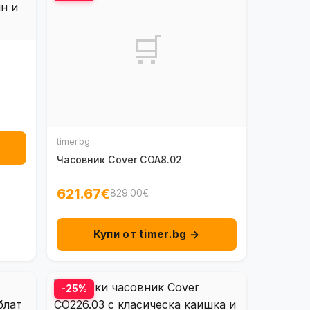
🛒
timer.bg
Часовник Cover COA8.02
621.67€
829.00€
Купи от timer.bg →
-25%