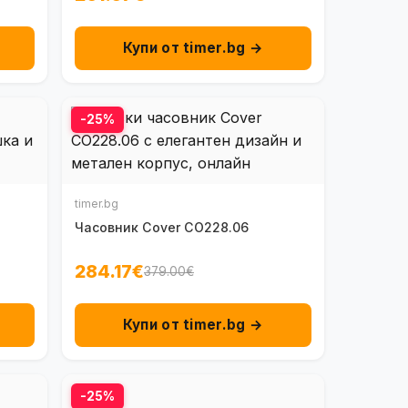
Купи от timer.bg →
-25%
timer.bg
Часовник Cover CO228.06
284.17€
379.00€
Купи от timer.bg →
-25%