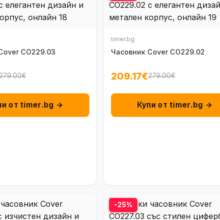
timer.bg
Cover CO229.03
Часовник Cover CO229.02
209.17€
279.00€
279.00€
пи от timer.bg →
Купи от timer.bg →
-25%