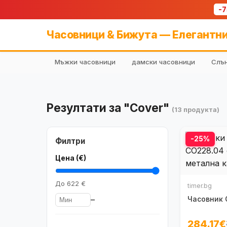
-
Часовници & Бижута — Елегантни
Мъжки часовници
дамски часовници
Слън
Резултати за "Cover"
(13 продукта)
-25%
Филтри
Цена (€)
До
622 €
timer.bg
–
Часовник 
284.17€