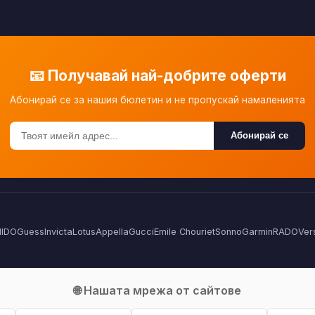
📧 Получавай най-добрите оферти
Абонирай се за нашия бюлетин и не пропускай намаленията
Абонирай се
IDO
Guess
Invicta
Lotus
Appella
Gucci
Emile Chouriet
Sonno
Garmin
RADO
Ver
🌐 Нашата мрежа от сайтове