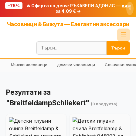
-75%
🔥 Оферта на деня:
РЪКАВЕЛИ АДОНИС —
виж
×
за 4.09 € →
Начало
Часовници & Бижута — Елегантни аксесоари
🔥 Намаления
☰
Блог
Търси
🧮 Калкулатори
Мъжки часовници
дамски часовници
Слънчеви очил
🔍 Намери продукт
🎁 Подарък
🎟️ Купони
Резултати за
"BreitfeldampSchliekert"
(3 продукта)