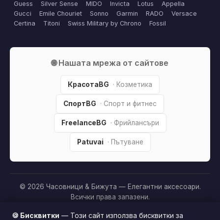
Guess
Silver Sense
MIDO
Invicta
Lotus
Appella
Gucci
Emile Chouriet
Sonno
Garmin
RADO
Versace
Certina
Titoni
Swiss Military by Chrono
Fossil
🌐 Нашата мрежа от сайтове
КрасотаBG
· Козметика
СпортBG
· Спорт и фитнес
FreelanceBG
· Фрийлансъри
Patuvai
· Пътуване
© 2026 Часовници & Бижута — Елегантни аксесоари.
Всички права запазени.
Партньорско разкриване:
Този сайт е независим и
🍪 Бисквитки
— Този сайт използва бисквитки за