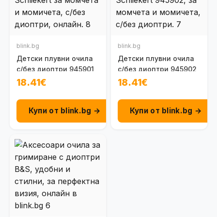
blink.bg
blink.bg
Детски плувни очила
Детски плувни очила
с/без диоптри 945901
с/без диоптри 945902
18.41€
18.41€
Купи от blink.bg →
Купи от blink.bg →