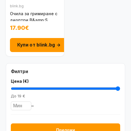
blink.bg
Очила за гримиране с
диоптри B&amp;S
17.90€
Купи от blink.bg →
Филтри
Цена (€)
До
19 €
–
Приложи