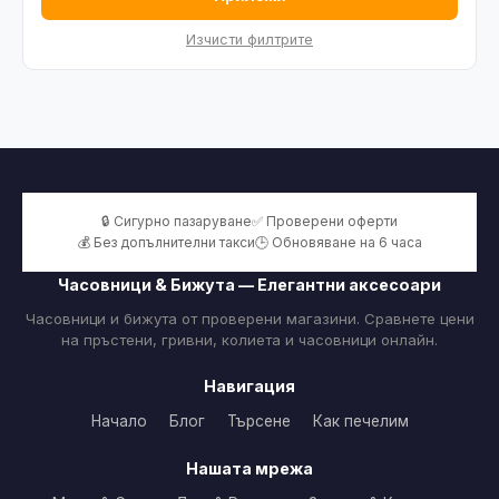
Изчисти филтрите
🔒 Сигурно пазаруване
✅ Проверени оферти
💰 Без допълнителни такси
🕒 Обновяване на 6 часа
Часовници & Бижута — Елегантни аксесоари
Часовници и бижута от проверени магазини. Сравнете цени
на пръстени, гривни, колиета и часовници онлайн.
Навигация
Начало
Блог
Търсене
Как печелим
Нашата мрежа