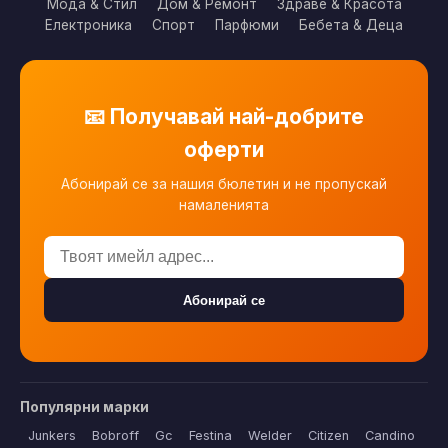
Мода & Стил
Дом & Ремонт
Здраве & Красота
Електроника
Спорт
Парфюми
Бебета & Деца
📧 Получавай най-добрите
оферти
Абонирай се за нашия бюлетин и не пропускай
намаленията
Абонирай се
Популярни марки
Junkers
Bobroff
Gc
Festina
Welder
Citizen
Candino