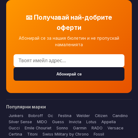
📧 Получавай най-добрите
оферти
Абонирай се за нашия бюлетин и не пропускай
намаленията
Абонирай се
Популярни марки
Junkers
Bobroff
Gc
Festina
Welder
Citizen
Candino
Silver Sense
MIDO
Guess
Invicta
Lotus
Appella
Gucci
Emile Chouriet
Sonno
Garmin
RADO
Versace
Certina
Titoni
Swiss Military by Chrono
Fossil