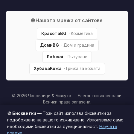
🌐 Нашата мрежа от сайтове
КрасотаBG
· Козметика
ДомиBG
· Дом и градина
Patuvai
· Пътуване
ХубаваКожа
· Грижа за кожата
© 2026 Часовници & Бижута — Елегантни аксесоари.
Всички права запазени.
Партньорско разкриване:
Този сайт е независим и
🍪 Бисквитки
— Този сайт използва бисквитки за
съдържа партньорски (affiliate) линкове. Когато купите
подобряване на вашето изживяване. Използваме само
продукт през тях, може да получим малка комисиона от
необходими бисквитки за функционалност.
Научете
Този сайт използва бисквитки за по-добро
магазина —
без
това да оскъпява покупката за вас. Това
повече
потребителско изживяване.
Научи повече