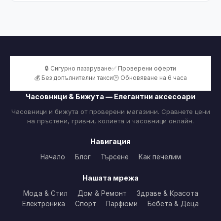
🔒 Сигурно пазаруване
✅ Проверени оферти
💰 Без допълнителни такси
🕒 Обновяване на 6 часа
Часовници & Бижута — Елегантни аксесоари
Часовници и бижута от проверени магазини. Сравнете цени
на пръстени, гривни, колиета и часовници онлайн.
Навигация
Начало
Блог
Търсене
Как печелим
Нашата мрежа
Мода & Стил
Дом & Ремонт
Здраве & Красота
Електроника
Спорт
Парфюми
Бебета & Деца