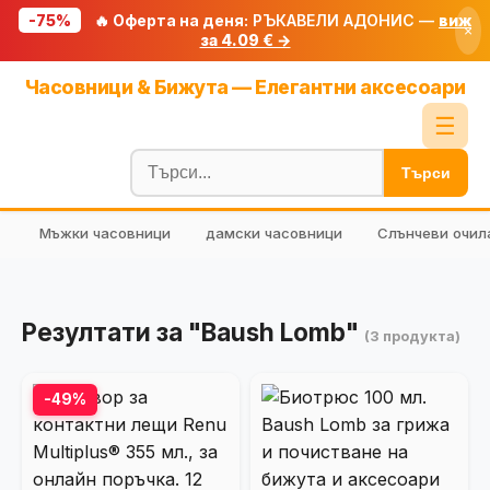
-75%
🔥 Оферта на деня:
РЪКАВЕЛИ АДОНИС —
виж
×
за 4.09 € →
Начало
Часовници & Бижута — Елегантни аксесоари
🔥 Намаления
☰
Блог
Търси
🧮 Калкулатори
Мъжки часовници
дамски часовници
Слънчеви очил
🔍 Намери продукт
🎁 Подарък
🎟️ Купони
Резултати за "Baush Lomb"
(3 продукта)
-49%