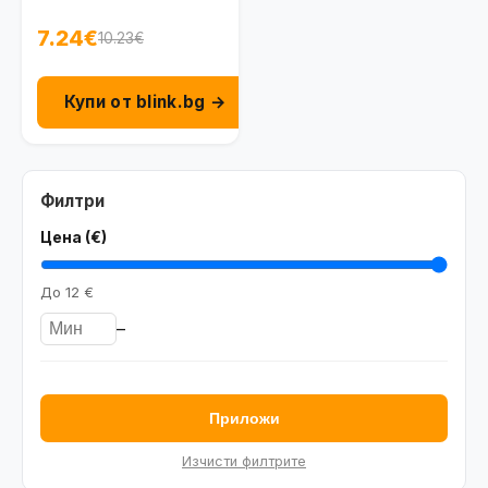
7.24€
10.23€
Купи от blink.bg →
Филтри
Цена (€)
До
12 €
–
Приложи
Изчисти филтрите