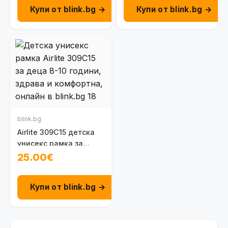
Купи от blink.bg →
Купи от blink.bg →
blink.bg
Airlite 309C15 детска
унисекс рамка за
очила 8-10 г.
25.00€
Купи от blink.bg →