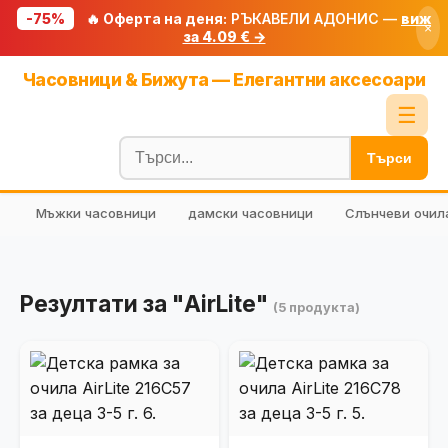
-75%
🔥 Оферта на деня:
РЪКАВЕЛИ АДОНИС —
виж
×
за 4.09 € →
Начало
Часовници & Бижута — Елегантни аксесоари
🔥 Намаления
☰
Блог
Търси
🧮 Калкулатори
Мъжки часовници
дамски часовници
Слънчеви очил
🔍 Намери продукт
🎁 Подарък
🎟️ Купони
Резултати за "AirLite"
(5 продукта)