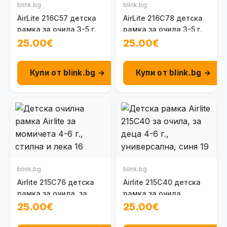
blink.bg
blink.bg
AirLite 216C57 детска
AirLite 216C78 детска
рамка за очила 3-5 г.
рамка за очила 3-5 г.
25.00€
25.00€
Купи от blink.bg →
Купи от blink.bg →
blink.bg
blink.bg
Airlite 215C76 детска
Airlite 215C40 детска
рамка за очила, за
рамка за очила,
момиче 4-6 г.
унисекс (4-6 г.)
25.00€
25.00€