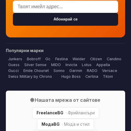
Абонирай се
Популярни марки
Junkers
Bobroff
Gc
Festina
Welder
Citizen
Candino
Guess
Silver Sense
MIDO
Invicta
Lotus
Appella
Gucci
Emile Chouriet
Sonno
Garmin
RADO
Versace
Swiss Military by Chrono
Hugo Boss
Certina
Titoni
🌐 Нашата мрежа от сайтове
FreelanceBG
· Фрийлансъри
МодаBG
· Мода и стил