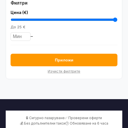
Филтри
Цена (€)
До
25 €
–
Приложи
Изчисти филтрите
🔒 Сигурно пазаруване
✅ Проверени оферти
💰 Без допълнителни такси
🕒 Обновяване на 6 часа