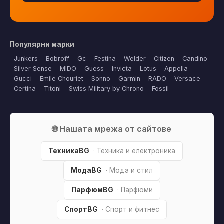
Популярни марки
Junkers
Bobroff
Gc
Festina
Welder
Citizen
Candino
Silver Sense
MIDO
Guess
Invicta
Lotus
Appella
Gucci
Emile Chouriet
Sonno
Garmin
RADO
Versace
Certina
Titoni
Swiss Military by Chrono
Fossil
🌐 Нашата мрежа от сайтове
ТехникаBG
· Техника и електроника
МодаBG
· Мода и стил
ПарфюмBG
· Парфюми
СпортBG
· Спорт и фитнес