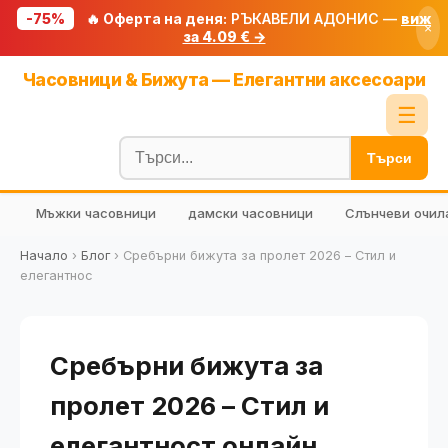
-75%
🔥 Оферта на деня:
РЪКАВЕЛИ АДОНИС —
виж
×
за 4.09 € →
Начало
Часовници & Бижута — Елегантни аксесоари
🔥 Намаления
☰
Блог
Търси
🧮 Калкулатори
Мъжки часовници
дамски часовници
Слънчеви очил
🔍 Намери продукт
🎁 Подарък
Начало
›
Блог
›
Сребърни бижута за пролет 2026 – Стил и
елегантнос
🎟️ Купони
Сребърни бижута за
пролет 2026 – Стил и
елегантност онлайн