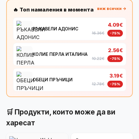
виж всички →
🔥 Топ намаления в момента
4.09€
РЪКАВЕЛИ АДОНИС
16.36€
-75%
2.56€
КОЛИЕ ПЕРЛА ИТАЛИНА
10.22€
-75%
3.19€
ОБЕЦИ ПРЪЧИЦИ
12.78€
-75%
🛒 Продукти, които може да ви
харесат