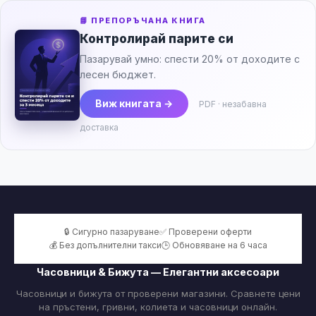
📘 ПРЕПОРЪЧАНА КНИГА
Контролирай парите си
Пазарувай умно: спести 20% от доходите с
лесен бюджет.
Виж книгата →
PDF · незабавна
доставка
🔒 Сигурно пазаруване
✅ Проверени оферти
💰 Без допълнителни такси
🕒 Обновяване на 6 часа
Часовници & Бижута — Елегантни аксесоари
Часовници и бижута от проверени магазини. Сравнете цени
на пръстени, гривни, колиета и часовници онлайн.