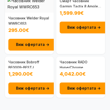
Смарт часовник
Garmin Tactix 8 Amoled
51 мм Sapphire Applied
1,599.99€
Ballistics Ultralight
Часовник Welder Royal
Tactical Solver/Slate
WWRC653
Виж офертата →
Grey Cerakote 010-
295.00€
04553-01
Виж офертата →
Часовник Bobroff
Часовник RADO
BF0009-BFSTJ
HyperChrome
R32043702
1,290.00€
4,042.00€
Виж офертата →
Виж офертата →