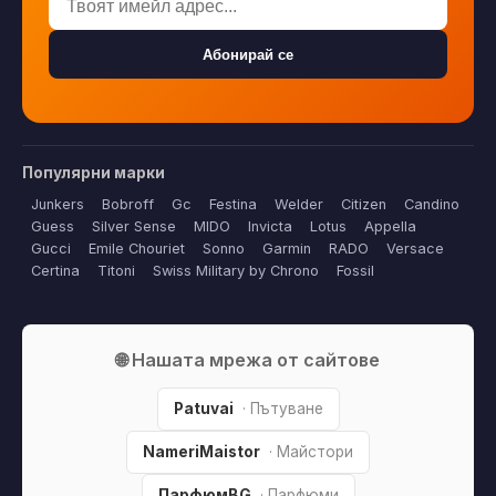
Абонирай се
Популярни марки
Junkers
Bobroff
Gc
Festina
Welder
Citizen
Candino
Guess
Silver Sense
MIDO
Invicta
Lotus
Appella
Gucci
Emile Chouriet
Sonno
Garmin
RADO
Versace
Certina
Titoni
Swiss Military by Chrono
Fossil
🌐 Нашата мрежа от сайтове
Patuvai
· Пътуване
NameriMaistor
· Майстори
ПарфюмBG
· Парфюми