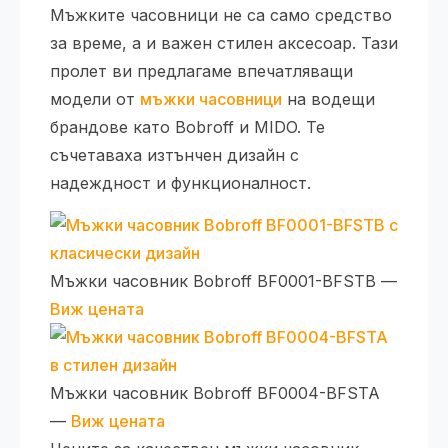
Мъжките часовници не са само средство
за време, а и важен стилен аксесоар. Тази
пролет ви предлагаме впечатляващи
модели от
мъжки часовници
на водещи
брандове като Bobroff и MIDO. Те
съчетаваха изтънчен дизайн с
надеждност и функционалност.
Мъжки часовник Bobroff BF0001-BFSTB —
Виж цената
Мъжки часовник Bobroff BF0004-BFSTA
—
Виж цената