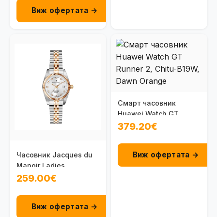
Виж офертата →
Смарт часовник
Huawei Watch GT
Runner 2, Chitu-B19W,
379.20€
Dawn Orange
Виж офертата →
Часовник Jacques du
Manoir Ladies
Inspiration NRO.24
259.00€
Виж офертата →