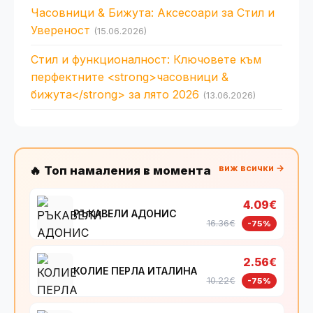
Часовници & Бижута: Аксесоари за Стил и
Увереност
(15.06.2026)
Стил и функционалност: Ключовете към
перфектните <strong>часовници &
бижута</strong> за лято 2026
(13.06.2026)
виж всички →
🔥 Топ намаления в момента
4.09€
РЪКАВЕЛИ АДОНИС
16.36€
-75%
2.56€
КОЛИЕ ПЕРЛА ИТАЛИНА
10.22€
-75%