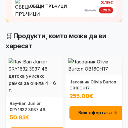
3.19€
ОБЕЦИ ПРЪЧИЦИ
12.78€
-75%
🛒 Продукти, които може да ви
харесат
Часовник Olivia Burton
OB16CH17
255.00€
Ray-Ban Junior
0RY1632 3937 46
Виж офертата →
детска унисекс рамка
50.83€
за очила 4 - 6 г.