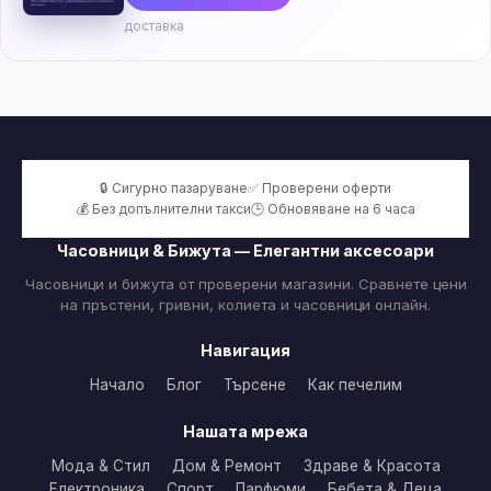
доставка
🔒 Сигурно пазаруване
✅ Проверени оферти
💰 Без допълнителни такси
🕒 Обновяване на 6 часа
Часовници & Бижута — Елегантни аксесоари
Часовници и бижута от проверени магазини. Сравнете цени
на пръстени, гривни, колиета и часовници онлайн.
Навигация
Начало
Блог
Търсене
Как печелим
Нашата мрежа
Мода & Стил
Дом & Ремонт
Здраве & Красота
Електроника
Спорт
Парфюми
Бебета & Деца