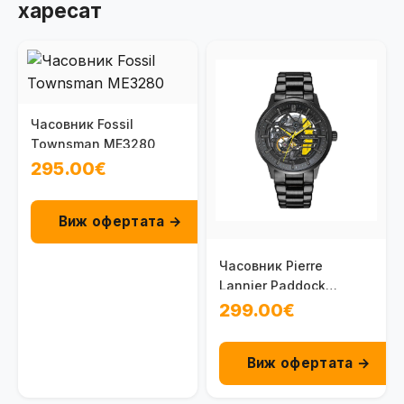
харесат
Часовник Fossil
Townsman ME3280
295.00€
Виж офертата →
Часовник Pierre
Lannier Paddock
344A449
299.00€
Виж офертата →