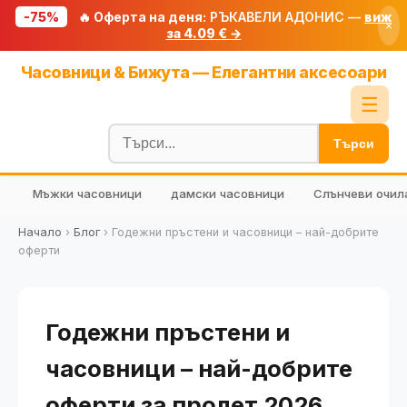
-75%
🔥 Оферта на деня:
РЪКАВЕЛИ АДОНИС —
виж
×
за 4.09 € →
Начало
Часовници & Бижута — Елегантни аксесоари
🔥 Намаления
☰
Блог
Търси
🧮 Калкулатори
Мъжки часовници
дамски часовници
Слънчеви очил
🔍 Намери продукт
🎁 Подарък
Начало
›
Блог
›
Годежни пръстени и часовници – най-добрите
оферти
🎟️ Купони
Годежни пръстени и
часовници – най-добрите
оферти за пролет 2026