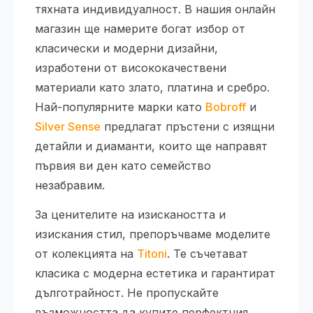
тяхната индивидуалност. В нашия онлайн
магазин ще намерите богат избор от
класически и модерни дизайни,
изработени от висококачествени
материали като злато, платина и сребро.
Най-популярните марки като
Bobroff
и
Silver Sense
предлагат пръстени с изящни
детайли и диаманти, които ще направят
първия ви ден като семейство
незабравим.
За ценителите на изискаността и
изискания стил, препоръчваме моделите
от колекцията на
Titoni
. Те съчетават
класика с модерна естетика и гарантират
дълготрайност. Не пропускайте
възможността да купите перфектния