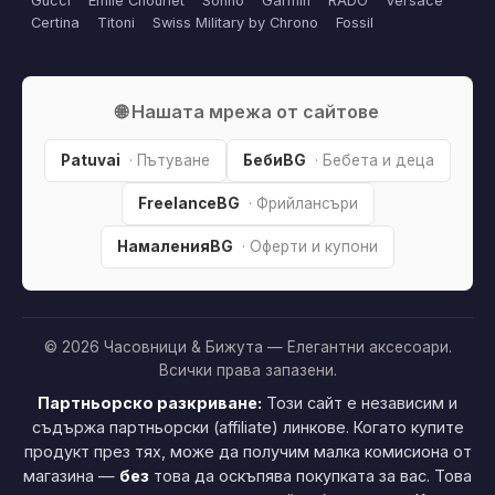
Gucci
Emile Chouriet
Sonno
Garmin
RADO
Versace
Certina
Titoni
Swiss Military by Chrono
Fossil
🌐 Нашата мрежа от сайтове
Patuvai
· Пътуване
БебиBG
· Бебета и деца
FreelanceBG
· Фрийлансъри
НамаленияBG
· Оферти и купони
© 2026 Часовници & Бижута — Елегантни аксесоари.
Всички права запазени.
Партньорско разкриване:
Този сайт е независим и
съдържа партньорски (affiliate) линкове. Когато купите
продукт през тях, може да получим малка комисиона от
магазина —
без
това да оскъпява покупката за вас. Това