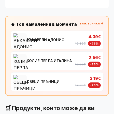
виж всички →
🔥 Топ намаления в момента
4.09€
РЪКАВЕЛИ АДОНИС
16.36€
-75%
2.56€
КОЛИЕ ПЕРЛА ИТАЛИНА
10.22€
-75%
3.19€
ОБЕЦИ ПРЪЧИЦИ
12.78€
-75%
🛒 Продукти, които може да ви