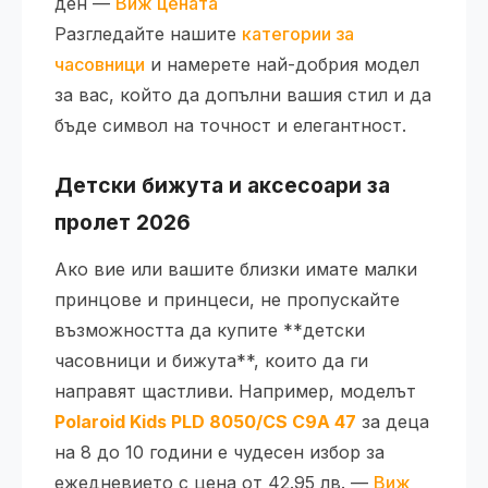
ден —
Виж цената
Разгледайте нашите
категории за
часовници
и намерете най-добрия модел
за вас, който да допълни вашия стил и да
бъде символ на точност и елегантност.
Детски бижута и аксесоари за
пролет 2026
Ако вие или вашите близки имате малки
принцове и принцеси, не пропускайте
възможността да купите **детски
часовници и бижута**, които да ги
направят щастливи. Например, моделът
Polaroid Kids PLD 8050/CS C9A 47
за деца
на 8 до 10 години е чудесен избор за
ежедневието с цена от 42.95 лв. —
Виж