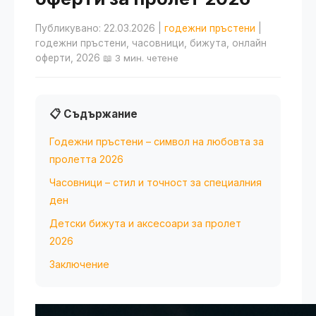
Публикувано: 22.03.2026
|
годежни пръстени
|
годежни пръстени, часовници, бижута, онлайн
оферти, 2026
📖 3 мин. четене
📋 Съдържание
Годежни пръстени – символ на любовта за
пролетта 2026
Часовници – стил и точност за специалния
ден
Детски бижута и аксесоари за пролет
2026
Заключение