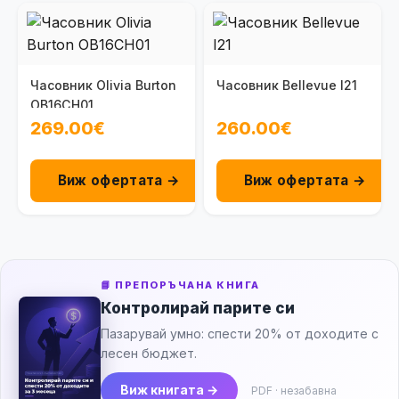
Часовник Olivia Burton
Часовник Bellevue I21
OB16CH01
269.00€
260.00€
Виж офертата →
Виж офертата →
📘 ПРЕПОРЪЧАНА КНИГА
Контролирай парите си
Пазарувай умно: спести 20% от доходите с
лесен бюджет.
Виж книгата →
PDF · незабавна