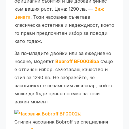
официални събития и ще добави финес
към вашия ръст. Цена: 1290 лв. —
Виж
цената
. Този часовник съчетава
класическа естетика и надеждност, което
го прави предпочитан избор за поводи
като годеж.
За по-младите двойки или за ежедневно
носене, моделът
Bobroff BF0003iba
също
е отличен избор, съчетаващ качество и
стил за 1290 лв. Не забравяйте, че
часовникът е незаменим аксесоар, който
може да бъде ценен спомен за този
важен момент.
Стилен часовник Bobroff за специалния