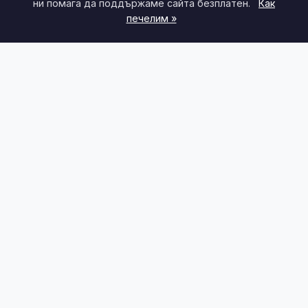
ни помага да поддържаме сайта безплатен.
Как
печелим »