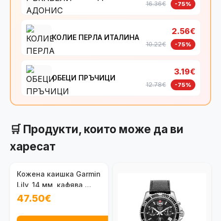
16.36€
-75%
2.56€
КОЛИЕ ПЕРЛА ИТАЛИНА
10.22€
-75%
3.19€
ОБЕЦИ ПРЪЧИЦИ
12.78€
-75%
🛒 Продукти, които може да ви
харесат
Кожена каишка Garmin
Lily, 14 мм, кафява,
010-13302-21
47.50€