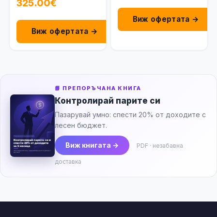
100091301120
325.00€
Виж офертата →
Виж офертата →
📘 ПРЕПОРЪЧАНА КНИГА
Контролирай парите си
Пазарувай умно: спести 20% от доходите с
лесен бюджет.
Виж книгата →
PDF · незабавна
доставка