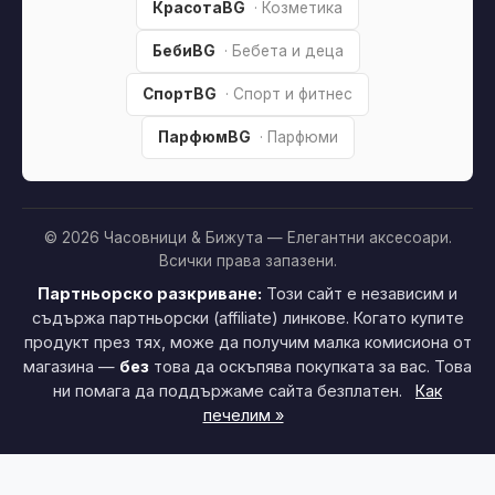
КрасотаBG
· Козметика
БебиBG
· Бебета и деца
СпортBG
· Спорт и фитнес
ПарфюмBG
· Парфюми
© 2026 Часовници & Бижута — Елегантни аксесоари.
Всички права запазени.
Партньорско разкриване:
Този сайт е независим и
съдържа партньорски (affiliate) линкове. Когато купите
продукт през тях, може да получим малка комисиона от
магазина —
без
това да оскъпява покупката за вас. Това
ни помага да поддържаме сайта безплатен.
Как
печелим »