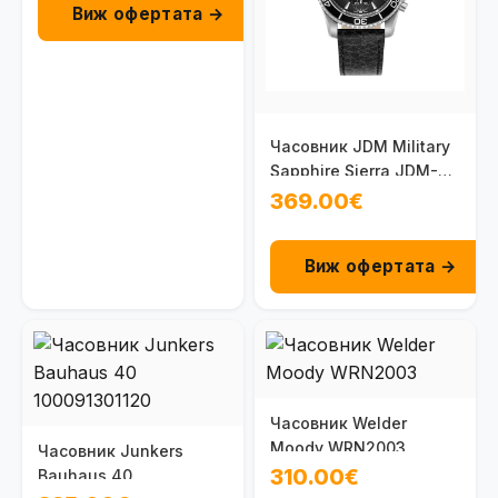
Виж офертата →
Часовник JDM Military
Sapphire Sierra JDM-
WG019-05
369.00€
Виж офертата →
Часовник Welder
Moody WRN2003
Часовник Junkers
310.00€
Bauhaus 40