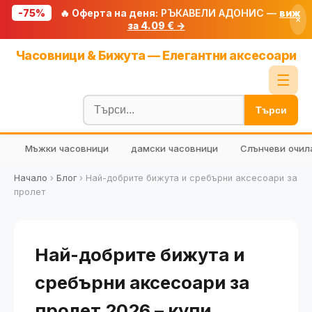
-75%
🔥 Оферта на деня:
РЪКАВЕЛИ АДОНИС —
виж
×
за 4.09 € →
Начало
Часовници & Бижута — Елегантни аксесоари
🔥 Намаления
☰
Блог
Търси
🧮 Калкулатори
Мъжки часовници
дамски часовници
Слънчеви очил
🔍 Намери продукт
🎁 Подарък
Начало
›
Блог
›
Най-добрите бижута и сребърни аксесоари за
пролет
🎟️ Купони
Най-добрите бижута и
сребърни аксесоари за
пролет 2026 – купи