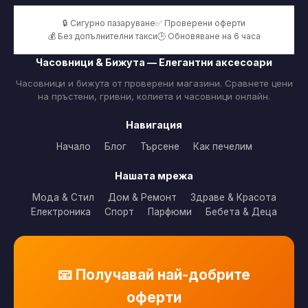
🔒 Сигурно пазаруване
✅ Проверени оферти
💰 Без допълнителни такси
🕒 Обновяване на 6 часа
Часовници & Бижута — Елегантни аксесоари
Часовници и бижута от проверени магазини. Сравнете цени
на пръстени, гривни, колиета и часовници онлайн.
Навигация
Начало
Блог
Търсене
Как печелим
Нашата мрежа
Мода & Стил
Дом & Ремонт
Здраве & Красота
Електроника
Спорт
Парфюми
Бебета & Деца
📧 Получавай най-добрите
оферти