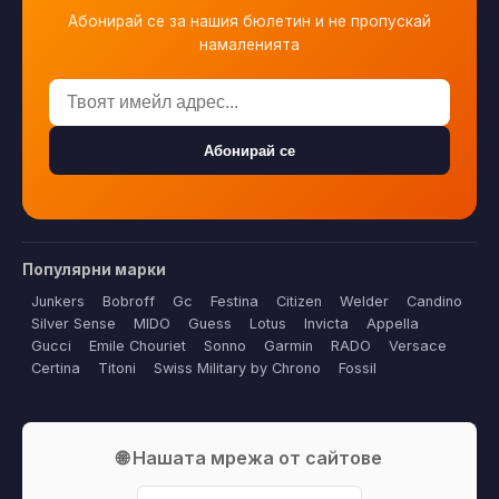
Абонирай се за нашия бюлетин и не пропускай
намаленията
Абонирай се
Популярни марки
Junkers
Bobroff
Gc
Festina
Citizen
Welder
Candino
Silver Sense
MIDO
Guess
Lotus
Invicta
Appella
Gucci
Emile Chouriet
Sonno
Garmin
RADO
Versace
Certina
Titoni
Swiss Military by Chrono
Fossil
🌐 Нашата мрежа от сайтове