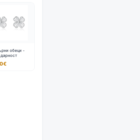
рни обеци -
одарност
30€