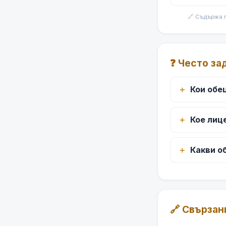
🔗 Съдържа 
❓ Често за
Кои обе
Кое лиц
Какви о
🔗 Свързан