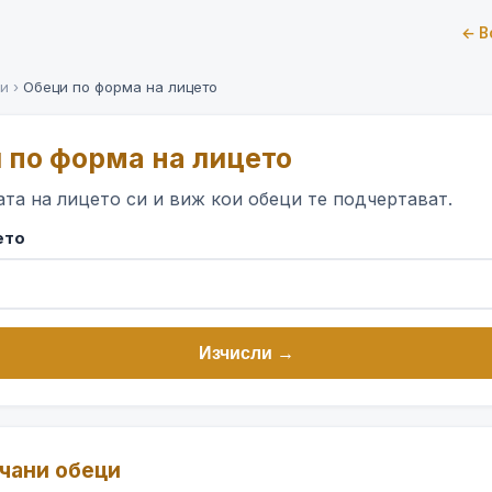
← В
ри
›
Обеци по форма на лицето
и по форма на лицето
та на лицето си и виж кои обеци те подчертават.
ето
Изчисли →
чани обеци