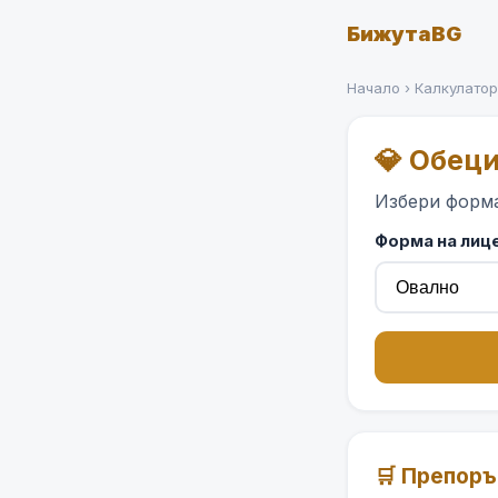
БижутаBG
Начало
›
Калкулато
💎 Обец
Избери форма
Форма на лиц
🛒 Препоръ