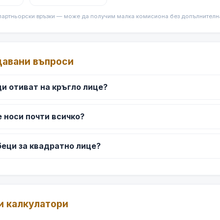
партньорски връзки — може да получим малка комисиона без допълнителна 
давани въпроси
ци отиват на кръгло лице?
е носи почти всичко?
беци за квадратно лице?
и калкулатори